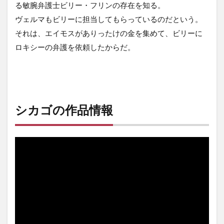
る敏腕弁護士ビリー・フリンの存在を知る。
ヴェルマもビリーに担当してもらっているのだという。
それは、エイモスがありったけの金を集めて、ビリーに
ロキシーの弁護を依頼したからだ。
シカゴの作品情報