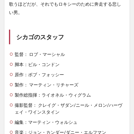
歌うほどだが、それでもロキシーのために奔走する悲し
い男。
シカゴのスタッフ
監督： ロブ・マーシャル
脚本：ビル・コンドン
原作：ボブ・フォッシー
製作： マーティン・リチャーズ
製作総指揮：ライオネル・ウィグラム
撮影監督： クレイグ・ザダン/ニール・メロン/ハーヴ
ェイ・ワインスタイン
編集：マーティン・ウォルシュ
音楽：ジョン・カンダー/ダニー・エルフマン