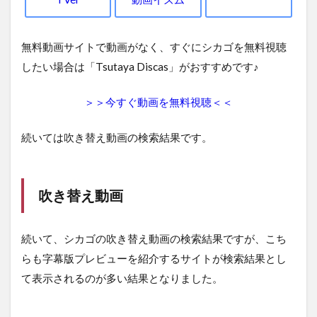
無料動画サイトで動画がなく、すぐにシカゴを無料視聴
したい場合は「Tsutaya Discas」がおすすめです♪
＞＞今すぐ動画を無料視聴＜＜
続いては吹き替え動画の検索結果です。
吹き替え動画
続いて、シカゴの吹き替え動画の検索結果ですが、こち
らも字幕版プレビューを紹介するサイトが検索結果とし
て表示されるのが多い結果となりました。