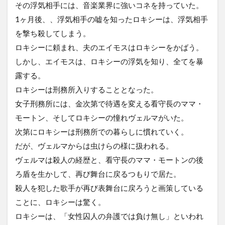
その浮気相手には、音楽業界に強いコネを持っていた。
1ヶ月後、、浮気相手の嘘を知ったロキシーは、浮気相手
を撃ち殺してしまう。
ロキシーに頼まれ、夫のエイモスはロキシーをかばう。
しかし、エイモスは、ロキシーの浮気を知り、全てを暴
露する。
ロキシーは刑務所入りすることとなった。
女子刑務所には、金次第で待遇を変える看守長のママ・
モートン、そしてロキシーの憧れヴェルマがいた。
次第にロキシーは刑務所での暮らしに慣れていく。
だが、ヴェルマからは虫けらの様に扱われる。
ヴェルマは殺人の経歴と、看守長のママ・モートンの後
ろ盾を生かして、再び舞台に戻るつもりで居た。
殺人を犯した歌手が再び表舞台に戻ろうと画策している
ことに、ロキシーは驚く。
ロキシーは、「女性囚人の弁護では負け無し」といわれ