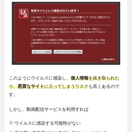
このようにウイルスに感染し、
個人情報
を抜き取られた
り、
悪質なサイト
に入ってしまうリスク
も高くあるので
す。
しかし、動画配信サービスを利用すれば
ウイルスに感染する可能性がない