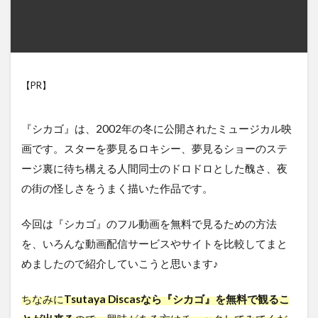
【PR】
『シカゴ』は、2002年の冬に公開されたミュージカル映
画です。スターを夢見るロキシー、夢見るショーのステ
ージ裏に待ち構える人間同士のドロドロとした醜さ、夜
の街の怪しさをうまく描いた作品です。
今回は『シカゴ』のフル動画を無料で見るための方法
を、いろんな動画配信サービスやサイトを比較してまと
めましたので紹介していこうと思います♪
ちなみに
Tsutaya Discasなら『シカゴ』を無料で観るこ