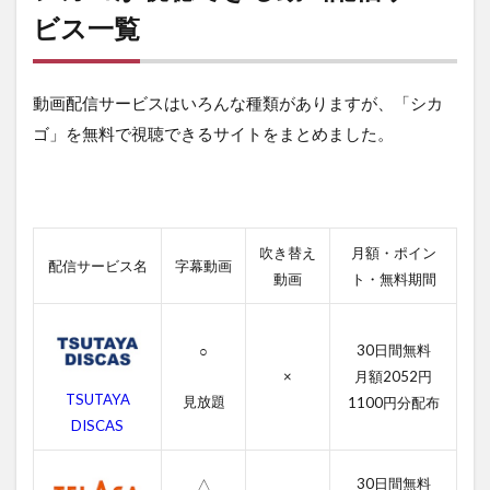
視
ビス一覧
聴
で
き
動画配信サービスはいろんな種類がありますが、「シカ
る
動
ゴ」を無料で視聴できるサイトをまとめました。
画
配
信
サ
ー
ビ
吹き替え
月額・ポイン
配信サービス名
字幕動画
ス
動画
ト・無料期間
一
覧
2
30日間無料
○
シ
×
月額2052円
カ
TSUTAYA
見放題
1100円分配布
ゴ
DISCAS
の
無
料
30日間無料
△