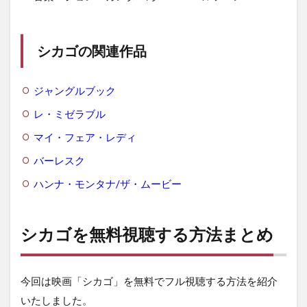
シカゴの関連作品
ジャングルブック
レ・ミゼラブル
マイ・フェア・レディ
バーレスク
ハンナ・モンタナ/ザ・ムービー
シカゴを無料視聴する方法まとめ
今回は映画「シカゴ」を無料でフル視聴する方法を紹介
いたしました。