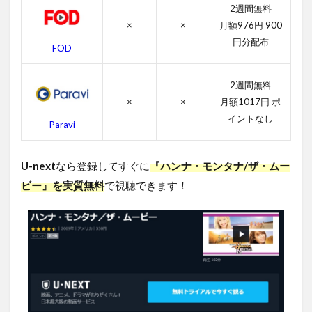
2週間無料
吹き
替え
×
×
月額976円 900
声優
円分配布
FOD
4.3
ハン
2週間無料
ナ・
モン
×
×
月額1017円 ポ
タナ/
イントなし
Paravi
ザ・
ムー
ビー
U-next
なら登録してすぐに
『ハンナ・モンタナ/ザ・ムー
のス
タッ
ビー』を実質無料
で視聴できます！
フ
4.4
ハン
ナ・
モン
タナ/
ザ・
ムー