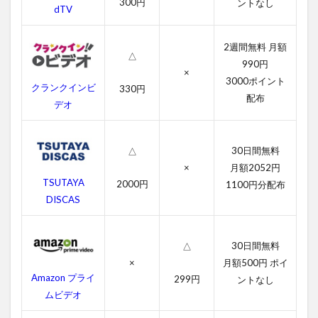
3
300円
ントなし
dTV
ハン
ナ・
モン
2週間無料 月額
△
タ
990円
ナ/
×
3000ポイント
ザ・
クランクインビ
330円
ムー
配布
デオ
ビー
のあ
らす
30日間無料
△
じ
×
月額2052円
4
TSUTAYA
2000円
1100円分配布
ハン
DISCAS
ナ・
モン
タ
ナ/
30日間無料
△
ザ・
×
月額500円 ポイ
ムー
Amazon プライ
299円
ントなし
ビー
ムビデオ
の作
品情