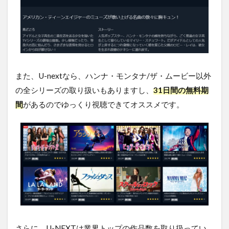
ビー
の関
連作
品
5
ハン
ナ・
また、U-nextなら、ハンナ・モンタナ/ザ・ムービー以外
モン
タ
の全シリーズの取り扱いもありますし、
31日間の無料期
ナ/
間
があるのでゆっくり視聴できてオススメです。
ザ・
ムー
ビー
を無
料視
聴す
る方
法ま
とめ
さらに、U-NEXTは業界トップの作品数を取り扱ってい