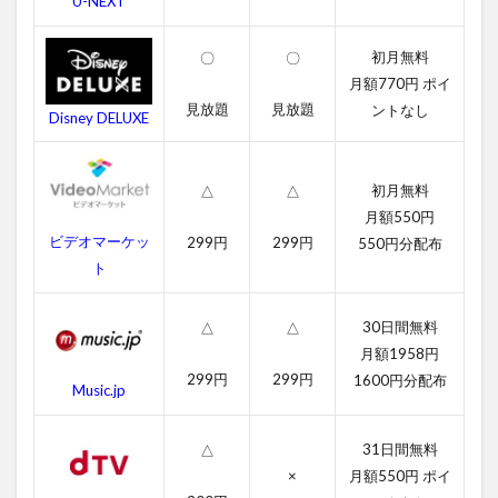
U-NEXT
ムー
ビー
の無
初月無料
〇
〇
料動
月額770円 ポイ
画一
覧
見放題
見放題
ントなし
Disney DELUXE
2.1
ハン
初月無料
ナ・
△
△
モン
月額550円
タナ/
ビデオマーケッ
299円
299円
550円分配布
ザ・
ト
ムー
ビー
の字
30日間無料
△
△
幕動
月額1958円
画
299円
299円
1600円分配布
Music.jp
2.2
吹き
替え
31日間無料
△
動画
×
月額550円 ポイ