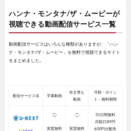
ナ・
モン
ハンナ・モンタナ/ザ・ムービーが
タ
ナ/
視聴できる動画配信サービス一覧
ザ・
ムー
ビー
動画配信サービスはいろんな種類がありますが、「ハン
が視
聴で
ナ・モンタナ/ザ・ムービー」を無料で視聴できるサイト
きる
をまとめました。
動画
配信
サー
ビス
一覧
2
吹き替え
月額・ポイン
配信サービス名
字幕動画
ハン
動画
ト・無料期間
ナ・
モン
31日間無料
◯
◯
タ
ナ/
月額2189円
ザ・
実質無料
実質無料
600円分配布