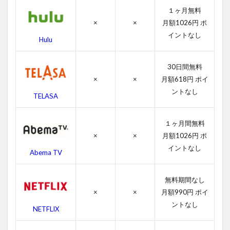
報
１ヶ月無料
4.1
×
×
月額1026円 ポ
ハン
イントなし
Hulu
ナ・
モン
タナ/
30日間無料
ザ・
×
×
月額618円 ポイ
ムー
ントなし
ビー
TELASA
の感
想
１ヶ月間無料
4.2
×
×
月額1026円 ポ
ハン
イントなし
ナ・
Abema TV
モン
タナ/
ザ・
無料期間なし
ムー
×
×
月額990円 ポイ
ビー
ントなし
のキ
NETFLIX
ャス
ト・