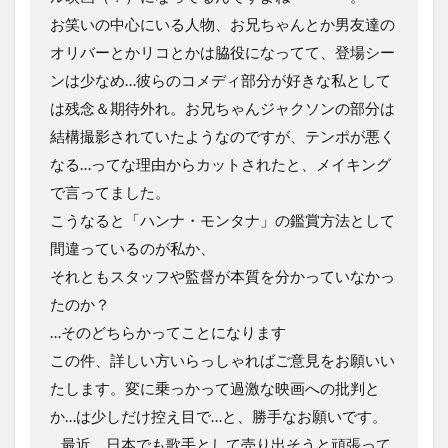
お笑いの中心にいる人物、お兄ちゃんとか男友達の
オリバーとかリコとかは脇役になってて、登場シー
ンは少なめ…彼らのコメディ部分が好きな私として
は残念＆期待外れ。お兄ちゃんジャクソンの部分は
結構撮影されていたようなのですが、テンポが悪く
なる…ってな理由からカットされたと、メイキング
で言ってました。
こうなると「ハンナ・モンタナ」の鑑賞方法として
間違っているのが私か、
それともスタッフや監督が本質を分かっていなかっ
たのか？
…そのどちらかってことになります
この件、詳しい方いらっしゃればご意見をお願いい
たします。変に乗っかって過激な映画への批判と
か…は少しだけ控え目で…と、勝手なお願いです。
…最近、日本でも歌手として売り出そうと頑張って