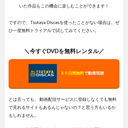
いた作品もこの機会に楽しむことができます！
ですので、Tsutaya Discasを使ったことがない場合は、ぜ
ひ一度無料トライアルで試してみてください。
＼今すぐDVDを無料レンタル／
３０日間無料
で動画視聴
とは言っても、 動画配信サービスに登録しなくても無料
で見れるサイトもあるんじゃないの？と思う方もいるか
もしれません。