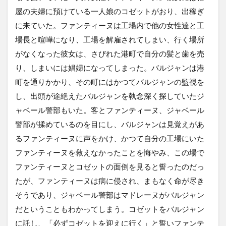
屋の夫婦に預けている一人娘のコゼットがおり、出稼ぎ
に来ていた。ファンティーヌは工場内で他の女性達と工
場長と喧嘩になり、工場を解雇されてしまい、行く場所
がなくなった彼女は、さびれた港町で自分の髪と歯を売
り、しまいには娼婦になってしまった。バルジャンは港
町を通りかかり、その町にはかつてバルジャンの監視を
し、出頭が途絶えたバルジャンを執念深く探していたジ
ャベール警部もいた。客とファンティーヌ、ジャベール
警部が揉めているのを目にし、バルジャンは見覚えがあ
るファンティーヌに声をかけ、かつて自分の工場にいた
ファンティーヌを救えなかったことを悔やみ、この場で
ファンティーヌとコゼットの面倒を見ると誓ったのだっ
たが、ファンティーヌは病に侵され、まもなく命が尽き
そうであり、ジャベール警部はマドレーヌがバルジャン
だということもわかってしまう。コゼットをバルジャン
に託し、「必ずコゼットを迎えに行く」と誓いファンテ