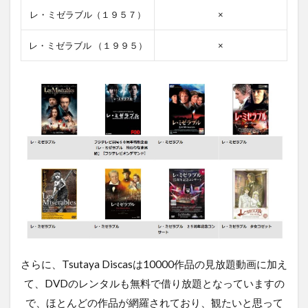
レ・ミゼラブル（１９５７）
×
レ・ミゼラブル （１９９５）
×
さらに、Tsutaya Discasは10000作品の見放題動画に加え
て、DVDのレンタルも無料で借り放題となっていますの
で、ほとんどの作品が網羅されており、観たいと思って