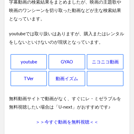
字幕動画の検索結果をまとめましたが、映画の主題歌や
映画のワンシーンを切り取った動画などが主な検索結果
となっています。
youtubeでは取り扱いはありますが、購入またはレンタル
をしないといけないのが現状となっています。
youtube
GYAO
ニコニコ動画
TVer
動画イズム
無料動画サイトで動画がなく、すぐにレ・ミゼラブルを
無料視聴したい場合は「U-next」がおすすめです♪
＞＞今すぐ動画を無料視聴＜＜