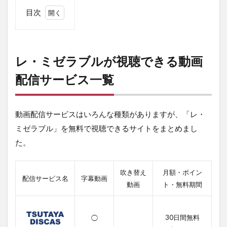
目次
1
レ・
ミゼ
ラブ
レ・ミゼラブルが視聴できる動画
ルが
視聴
配信サービス一覧
でき
る動
画配
動画配信サービスはいろんな種類がありますが、「レ・
信サ
ービ
ミゼラブル」を無料で視聴できるサイトをまとめまし
ス一
た。
覧
2
レ・
吹き替え
月額・ポイン
配信サービス名
字幕動画
ミゼ
動画
ト・無料期間
ラブ
ルの
無料
30日間無料
◯
動画