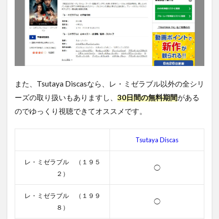
また、Tsutaya Discasなら、レ・ミゼラブル以外の全シリ
ーズの取り扱いもありますし、
30日間の無料期間
がある
のでゆっくり視聴できてオススメです。
Tsutaya Discas
レ・ミゼラブル （１９５
◯
２）
レ・ミゼラブル （１９９
◯
８）