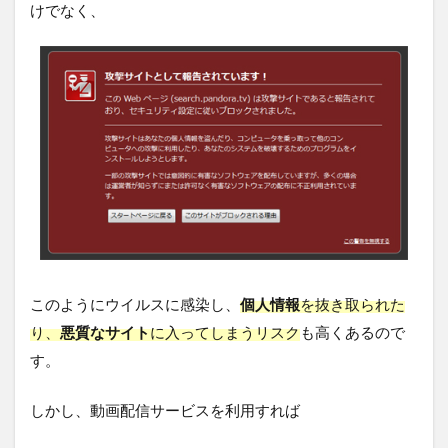
けでなく、
このようにウイルスに感染し、
個人情報
を抜き取られた
り、
悪質なサイト
に入ってしまうリスク
も高くあるので
す。
しかし、動画配信サービスを利用すれば