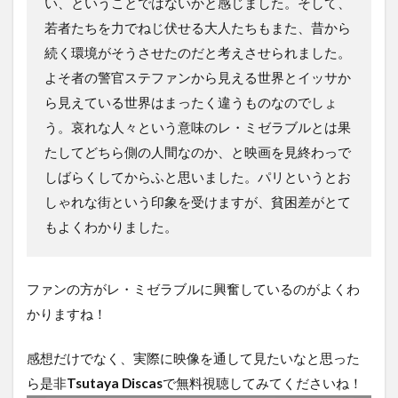
い、ということではないかと感じました。そして、
若者たちを力でねじ伏せる大人たちもまた、昔から
続く環境がそうさせたのだと考えさせられました。
よそ者の警官ステファンから見える世界とイッサか
ら見えている世界はまったく違うものなのでしょ
う。哀れな人々という意味のレ・ミゼラブルとは果
たしてどちら側の人間なのか、と映画を見終わっで
しばらくしてからふと思いました。パリというとお
しゃれな街という印象を受けますが、貧困差がとて
もよくわかりました。
ファンの方がレ・ミゼラブルに興奮しているのがよくわ
かりますね！
感想だけでなく、実際に映像を通して見たいなと思った
ら是非
Tsutaya Discas
で無料視聴してみてくださいね！