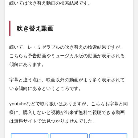
続いては吹き替え動画の検索結果です。
吹き替え動画
続いて、レ・ミゼラブルの吹き替えの検索結果ですが、
こちらも予告動画やミュージカル版の動画が表示される
傾向にあります。
字幕と違う点は、映画以外の動画がより多く表示されて
いる傾向にあるというところです。
youtubeなどで取り扱いはありますが、こちらも字幕と同
様に、購入しないと視聴が出来ず無料で視聴できる動画
は無料サイトでは見つかりませんでした。