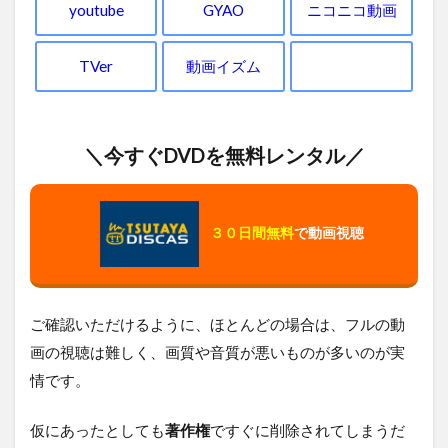
youtube
GYAO
ニコニコ動画
TVer
動画イズム
＼今すぐDVDを無料レンタル／
３０日間無料
で動画視聴
ご確認いただけるように、ほとんどの場合は、フルの動
画の視聴は難しく、画質や音質が悪いものが多いのが実
情です。
仮にあったとしても
著作権
ですぐに削除されてしまうだ