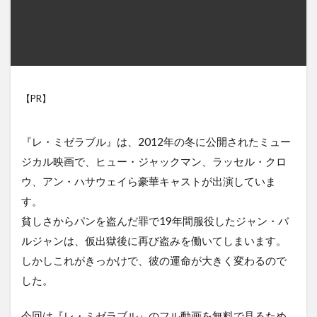
【PR】
『レ・ミゼラブル』は、2012年の冬に公開されたミュー
ジカル映画で、ヒュー・ジャックマン、ラッセル・クロ
ウ、アン・ハサウェイら豪華キャストが出演していま
す。
貧しさからパンを盗んだ罪で19年間服役したジャン・バ
ルジャンは、仮出獄後に再び盗みを働いてしまいます。
しかしこれがきっかけで、彼の運命が大きく変わるので
した。
今回は『レ・ミゼラブル』のフル動画を無料で見るため