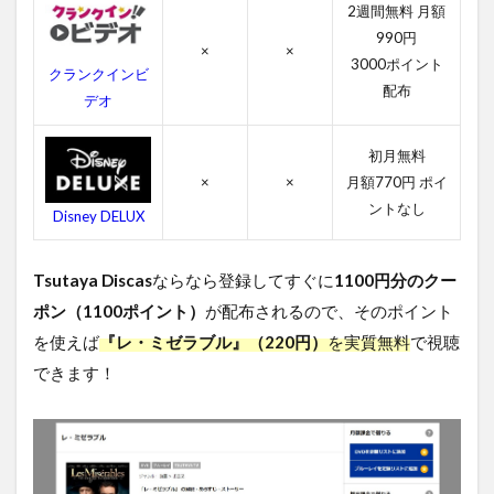
め
2週間無料 月額
990円
×
×
3000ポイント
クランクインビ
配布
デオ
初月無料
×
×
月額770円 ポイ
ントなし
Disney DELUX
Tsutaya Discas
ならなら登録してすぐに
1100円分のクー
ポン（1100ポイント）
が配布されるので、そのポイント
を使えば
『レ・ミゼラブル』（220円）
を実質無料
で視聴
できます！