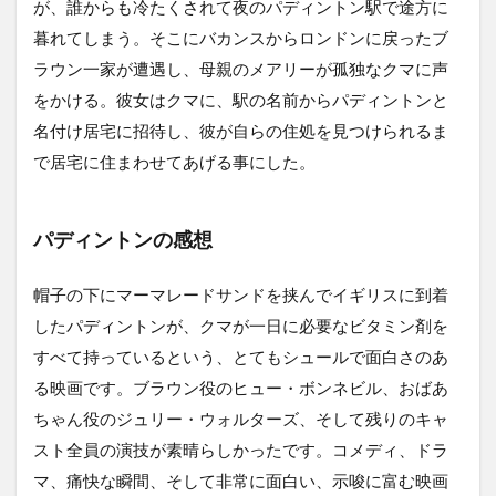
が、誰からも冷たくされて夜のパディントン駅で途方に
暮れてしまう。そこにバカンスからロンドンに戻ったブ
ラウン一家が遭遇し、母親のメアリーが孤独なクマに声
をかける。彼女はクマに、駅の名前からパディントンと
名付け居宅に招待し、彼が自らの住処を見つけられるま
で居宅に住まわせてあげる事にした。
パディントンの感想
帽子の下にマーマレードサンドを挟んでイギリスに到着
したパディントンが、クマが一日に必要なビタミン剤を
すべて持っているという、とてもシュールで面白さのあ
る映画です。ブラウン役のヒュー・ボンネビル、おばあ
ちゃん役のジュリー・ウォルターズ、そして残りのキャ
スト全員の演技が素晴らしかったです。コメディ、ドラ
マ、痛快な瞬間、そして非常に面白い、示唆に富む映画