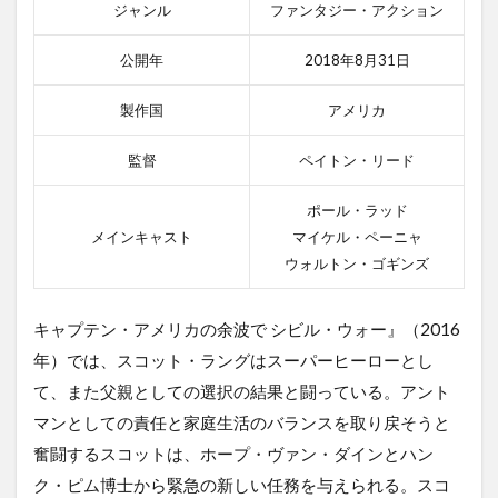
ット
ジャンル
ファンタジー・アクション
決戦
のゆ
公開年
2018年8月31日
くえ
1.4
製作国
アメリカ
4位
ナル
監督
ペイトン・リード
ニア
国物
ポール・ラッド
語
メインキャスト
マイケル・ペーニャ
第2章
ウォルトン・ゴギンズ
1.5
5位
マレ
キャプテン・アメリカの余波で シビル・ウォー』（2016
フィ
年）では、スコット・ラングはスーパーヒーローとし
セン
ト
て、また父親としての選択の結果と闘っている。アント
マンとしての責任と家庭生活のバランスを取り戻そうと
1.6
6位
奮闘するスコットは、ホープ・ヴァン・ダインとハン
ナイ
ク・ピム博士から緊急の新しい任務を与えられる。スコ
ト ミ