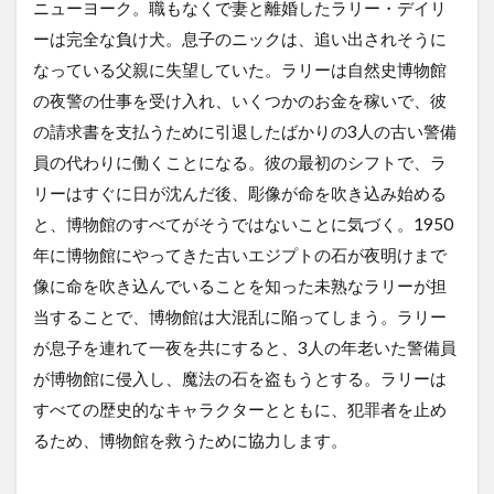
ニューヨーク。職もなくで妻と離婚したラリー・デイリ
ーは完全な負け犬。息子のニックは、追い出されそうに
なっている父親に失望していた。ラリーは自然史博物館
の夜警の仕事を受け入れ、いくつかのお金を稼いで、彼
の請求書を支払うために引退したばかりの3人の古い警備
員の代わりに働くことになる。彼の最初のシフトで、ラ
リーはすぐに日が沈んだ後、彫像が命を吹き込み始める
と、博物館のすべてがそうではないことに気づく。1950
年に博物館にやってきた古いエジプトの石が夜明けまで
像に命を吹き込んでいることを知った未熟なラリーが担
当することで、博物館は大混乱に陥ってしまう。ラリー
が息子を連れて一夜を共にすると、3人の年老いた警備員
が博物館に侵入し、魔法の石を盗もうとする。ラリーは
すべての歴史的なキャラクターとともに、犯罪者を止め
るため、博物館を救うために協力します。