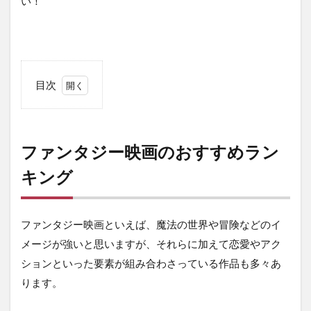
い！
目次
1
フ
ァ
ン
ファンタジー映画のおすすめラン
タ
ジ
キング
ー
映
画
ファンタジー映画といえば、魔法の世界や冒険などのイ
の
お
メージが強いと思いますが、それらに加えて恋愛やアク
す
ションといった要素が組み合わさっている作品も多々あ
す
め
ります。
ラ
ン