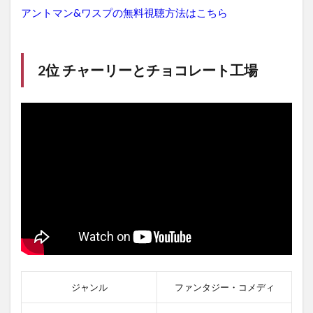
1.9
アントマン&ワスプの無料視聴方法はこちら
9位
パデ
ィン
トン
2位 チャーリーとチョコレート工場
1.10
10位
ザスー
ラ
2
ま
と
め
ジャンル
ファンタジー・コメディ