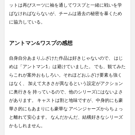
ュー
ットは再びスーツに袖を通してワスプと一緒に戦いを学
ジア
ばなければならないが、チームは過去の秘密を暴くため
ム
に協力している。
1.7
7位
ハリ
アントマン&ワスプの感想
ーポ
ッタ
ーと
自身自分あまりふざけた作品は好きじゃないので、 はじ
謎の
プリ
めは「アントマン1」は避けていました。 でも、観てみた
ンス
らこれが案外おもしろい。それほどおふざけ要素も強く
1.8
はなく、 加えて大きさが異なるという設定がアクション
8位
に奥行きを 持っているので、他のシリーズにはないよさ
ハリ
ーポ
があります。 キャストは割と地味ですが、中身的にも豪
ッタ
華さ的にもあまりにも豪華な アベンジャーズからちょっ
ーと
秘密
と離れて安心ます。 なんだかんだ、結構好きなシリーズ
の部
かもしれません。
屋