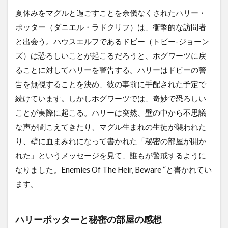
夏休みをマグルと過ごすことを余儀なくされたハリー・
ポッター（ダニエル・ラドクリフ）は、衝撃的な訪問者
と出会う。ハウスエルフであるドビー（トビー-ジョーン
ズ）は恐ろしいことが起こるだろうと、ホグワーツに戻
ることに対してハリーを警告する。ハリーはドビーの警
告を無視することを決め、彼の事前に手配された予定で
続けています。しかしホグワーツでは、奇妙で恐ろしい
ことが実際に起こる。ハリーは突然、壁の中から不思議
な声が聞こえてきたり、マグル生まれの生徒が襲われた
り、壁に血まみれになって書かれた「秘密の部屋が開か
れた」というメッセージを見て、誰もが警戒するように
なりました。Enemies Of The Heir, Beware “と書かれてい
ます。
ハリーポッターと秘密の部屋の感想