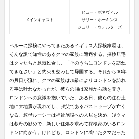
ヒュー・ボネヴィル
メインキャスト
サリー・ホーキンス
ジュリー・ウォルターズ
ペルーに探検にやってきたあるイギリス人探検家屋は、
そんな訳で知性のあるクマの家族に遭遇する。探検居宅
はクマたちと意気投合し、「そのうちにロンドンを訪ね
てきなさい」と約束を交わして帰国する。それから40年
の月日が流れ、クマの家族は加齢によりロンドンを訪れ
る事は叶わなかったが、彼らの甥は家族から話を聞き、
ロンドンへの意識を抱いていた。ある日、彼らの住む土
地に大地震が現れてし、叔父であるパストゥーゾが亡く
なる。叔母ルーシーは福祉施設への入居を決め、甥クマ
は叔母の勧めで、新しい住処を求めて探検家のいるロン
ドンに向かう。けれども、ロンドンに着いたクマだった