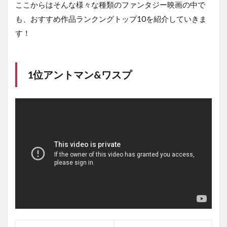
キ
ここからはそんな様々な種類のファンタジー映画の中で
ン
も、おすすめ作品ランクングトップ10を紹介していきま
グ
す！
1.1
1位ア
ント
マン&
1位アントマン&ワスプ
ワス
プ
1.2
2位
チャ
ーリ
ーと
チョ
コレ
ート
工場
1.3
3位
ホビ