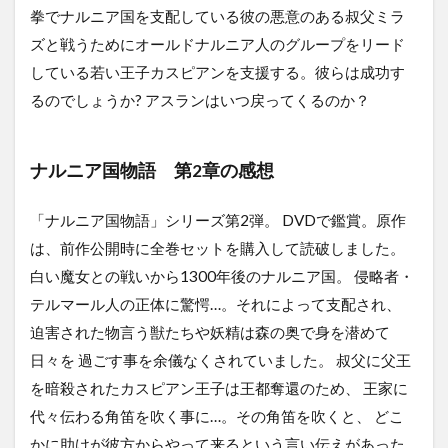
拳でナルニア国を支配している彼の悪意のある叔父ミラ
ズと戦うためにオールドナルニア人のグループをリード
している若い王子カスピアンを支援する。彼らは成功す
るのでしょうか? アスランはいつ戻ってくるのか？
ナルニア国物語 第2章の感想
「ナルニア国物語」シリーズ第2弾。 DVDで鑑賞。原作
は、前作公開時に全巻セットを購入して読破しました。
白い魔女との戦いから1300年後のナルニア国。 侵略者・
テルマール人の正体に驚愕…。それによって支配され、
迫害された物言う獣たちや妖精は森の奥で身を潜めて
日々を 過ごす事を余儀なくされていました。 叔父に父王
を暗殺されたカスピアン王子は王都奪還のため、 王家に
代々伝わる角笛を吹く事に…。その角笛を吹くと、 どこ
かに助けが彼方からやって来るという言い伝えがあった