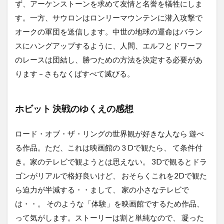
ず、アーケンストーンを求めて友情と名誉を犠牲にしま
す。一方、サウロンはロンリーマウンテンに潜入攻撃で
オークの軍団を送信します。中世の地球の運命はバラン
スにハングアップするように、人間、エルフとドワーフ
のレースは団結し、勝つための方法を決定する必要があ
ります – さもなくばすべて滅びる。
ホビット 決戦のゆくえの感想
ロード・オブ・ザ・リングの世界観が好きな人なら 遊べ
る作品。ただ、これは映画館の３Dで観たら、 て条件付
き。家のテレビで観ようとは思えない。 3Dで観るとドラ
ゴンがリアルで格好良いけど、 おそらくこれを2Dで観た
ら迫力が半減する・・まして、 家の小さなテレビで
は・・。 そのような「体験」を映画館でするため作品、
って気がします。ストーリーは割と単純なので、 凝った