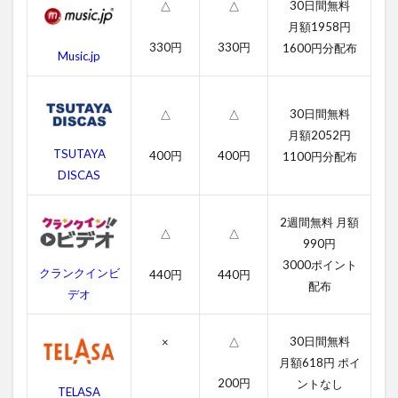
30日間無料
△
△
3
月額1958円
マ
330円
330円
レ
1600円分配布
Music.jp
フ
ィ
セ
30日間無料
△
△
ン
ト
月額2052円
の
TSUTAYA
400円
400円
1100円分配布
あ
DISCAS
ら
す
じ
2週間無料 月額
△
△
990円
4
3000ポイント
マ
クランクインビ
440円
440円
レ
配布
デオ
フ
ィ
セ
30日間無料
×
△
ン
月額618円 ポイ
ト
200円
の
ントなし
TELASA