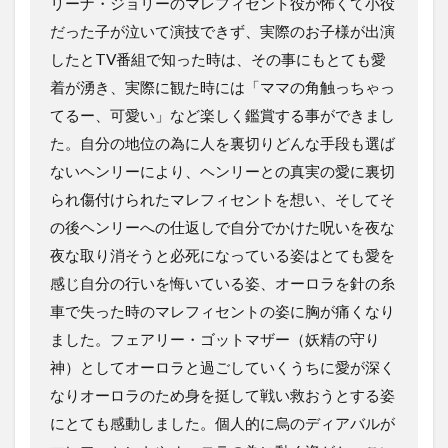
リーナ・ジョリーのマレフィセント役が怖くて小役
だった子が泣いて演技できず、実際のお子様が出演
したとTV番組で知った時は、その事にもとても愛
着が湧き、実際に観た時には「ママの角触っちゃっ
てるー、可愛い」など楽しく鑑賞する事ができまし
た。自分の地位の為に人を裏切りどんな手段も選ば
ないヘンリーにより、ヘンリーとの真実の愛に裏切
られ傷付けられたマレフィセントを想い、そしてそ
の後ヘンリーへの仕返しで自分でかけた呪いを夜な
夜な取り消そうと必死になっている姿はとても愛を
感じ自分の行いを悔いている姿、オーロラを針の糸
車で失った時のマレフィセントの姿に胸が痛くなり
ました。フェアリー・ゴットマザー（妖精の守り
神）としてオーロラと過ごしていくうちに愛が深く
なりオーロラのため身を挺して戦い救おうとする姿
にとても感動しました。個人的に烏のディアバルが