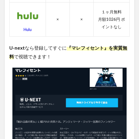
4.3
マレ
１ヶ月無料
フィ
セン
×
×
月額1026円 ポ
トの
イントなし
Hulu
スタ
ッフ
4.4
U-next
なら登録してすぐに
『マレフィセント』を実質無
マレ
料
で視聴できます！
フィ
セン
トの
関連
作品
5
マ
レ
フ
ィ
セ
ン
ト