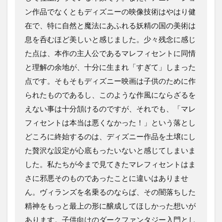
ン作品でなくともディズニーの映像技術はやはり健
在で、特に自然と魔法にあふれる妖精の国の美術は
息を呑むほど美しいと感じました。少々残念に感じ
た点は、本作の主人公であるマレフィセントに同情
と理解の余地が、十分に生まれ「すぎて」しまった
点です。そもそもディズニー映画は子供のために作
られたものであるし、このような作風にならざるを
えない事は十分頷けるのですが、それでも、「マレ
フィセントは本当は悪くなかった！」という落とし
どころに終始するのは、ディズニー作品を土壌にし
た贅沢な設定が心底もったいないと感じてしまいま
した。私たちが今まで見てきたマレフィセントはま
さに邪悪そのものであったことに違いはありませ
ん。ヴィランズを名乗るのならば、その闇落ちした
精神をもっと最上の形に醸成してほしかった想いが
あります。子供向けのダークファンタジー入門とし