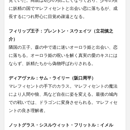
に妖精の国でマレフィセントと出会い恋に落ちるが、成
長するにつれ野心に目覚め疎遠となる。
フィリップ王子：ブレントン・スウェイツ（立花慎之
介）
隣国の王子。森の中で道に迷いオーロラ姫と出会い、恋
に落ちる。オーロラ姫の呪いを解く真実の愛のキスには
ならず、妖精たちから偽物呼ばわりされる。
ディアヴァル：サム・ライリー（阪口周平）
マレフィセントの手下のカラス。マレフィセントの魔法
により人間や狼、馬など自在に姿を変える。最後の城内
での戦いでは、ドラゴンに変身させられる。マレフィセ
ントの良き理解者。
ノットグラス・シスルウィット・フリットル：イメル