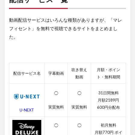
ン
ト
が
動画配信サービスはいろんな種類がありますが、「マレ
視
聴
フィセント」を無料で視聴できるサイトをまとめまし
で
た。
き
る
動
画
配
信
吹き替え
月額・ポイン
サ
配信サービス名
字幕動画
ー
動画
ト・無料期間
ビ
ス
31日間無料
◯
◯
一
覧
月額2189円
実質無料
実質無料
600円分配布
2
U-NEXT
マ
レ
初月無料
◯
◯
フ
月額770円 ポイ
ィ