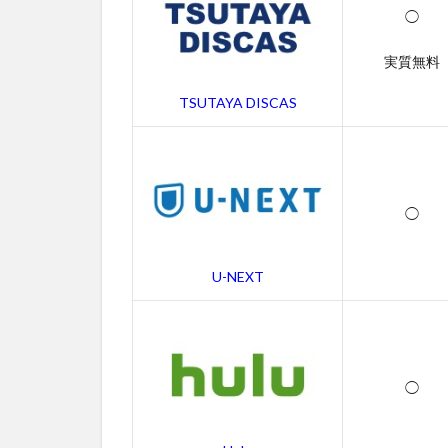
画
◯
配
信
実質無料
サ
ー
TSUTAYA DISCAS
ビ
ス
一
覧
2
◯
セ
ー
ル
U-NEXT
ス
マ
ン
の
無
◯
料
動
画