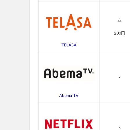
ルス
マン
の感
△
想
4.2
200円
セー
TELASA
ルス
マン
のキ
ャス
ト・
吹き
×
替え
声優
Abema TV
4.3
セー
ルス
マン
のス
×
タッ