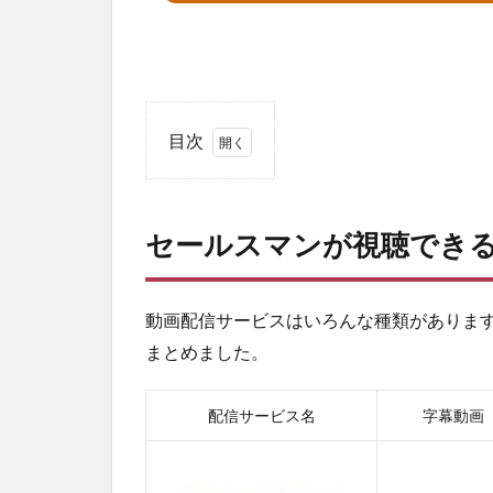
目次
1
セ
ー
セールスマンが視聴でき
ル
ス
マ
ン
動画配信サービスはいろんな種類がありま
が
まとめました。
視
聴
で
配信サービス名
字幕動画
き
る
動