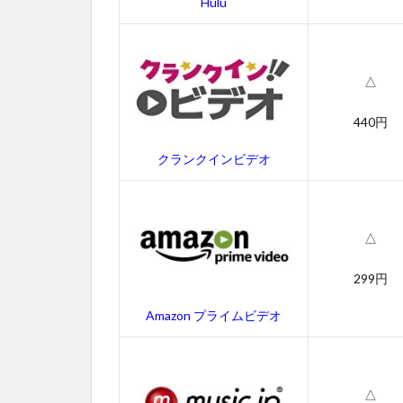
Hulu
一
覧
2.1
△
セー
ルス
マン
440円
の字
幕動
クランクインビデオ
画
2.2
吹き
△
替え
動画
299円
3
Amazon プライムビデオ
セ
ー
ル
ス
△
マ