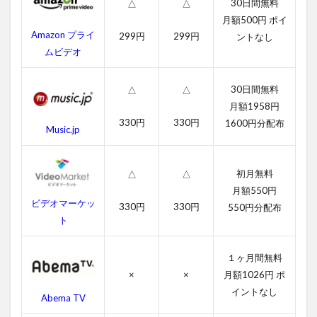
30日間無料
△
△
ター
月額500円 ポイ
ズの
Amazon プライ
299円
299円
ントなし
あら
すじ
ムビデオ
4
30日間無料
イン
△
△
グロ
月額1958円
リア
330円
330円
1600円分配布
Music.jp
ス・
バス
ター
ズの
初月無料
△
△
作品
月額550円
情報
ビデオマーケッ
330円
330円
550円分配布
ト
4.1
イン
グロ
１ヶ月間無料
リア
×
×
月額1026円 ポ
ス・
バス
イントなし
Abema TV
ター