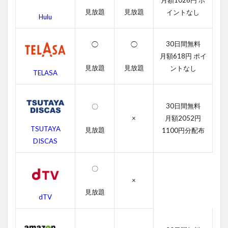
月額1026円 ポ
一覧
見放題
見放題
イントなし
Hulu
2.1
イン
30日間無料
グロ
◯
◯
リア
月額618円 ポイ
ス・
見放題
見放題
ントなし
TELASA
バス
ター
ズの
字幕
30日間無料
〇
動画
×
月額2052円
TSUTAYA
2.2
見放題
1100円分配布
吹き
DISCAS
替え
動画
〇
3
×
イン
見放題
dTV
グロ
リア
ス・
バス