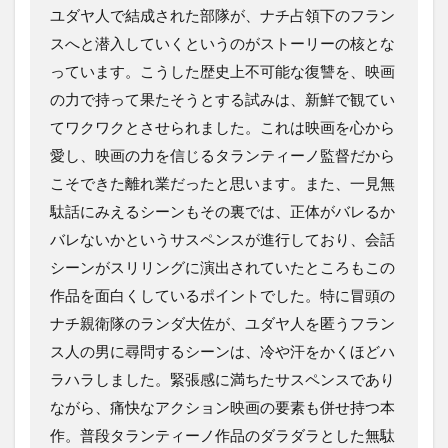
ユダヤ人で結成された部隊が、ナチ占領下のフラン
スへと潜入していくというのがストーリーの核とな
っています。こうした歴史上不可能な復讐を、映画
の力で持って果たそうとする試みは、新鮮で観てい
てワクワクとさせられました。これは映画を心から
愛し、映画の力を信じるタランティーノ監督だから
こそできた離れ業だったと思います。また、一見無
駄話にみえるシーンもその裏では、正体がバレるか
バレないかというサスペンスが進行しており、会話
シーンがスリリングに演出されていたところもこの
作品を面白くしているポイントでした。特に冒頭の
ナチ親衛隊のランダ大佐が、ユダヤ人を匿うフラン
ス人の男に尋問するシーンは、冷や汗をかくほどハ
ラハラしました。緊張感に満ちたサスペンスであり
ながら、痛快なアクション映画の要素も併せ持つ本
作。普段タランティーノ作品のダラダラとした無駄