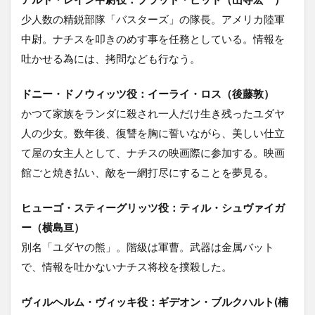
少人数の精鋭部隊「バスターズ」の隊長。アメリカ陸軍
中尉。ナチスを叩きのめす事を任務としている。情報を
吐かせる為には、拷問なども行なう。
ドニー・ドノウィッツ役：イーライ・ロス（後藤敦）
かつて家族をランダに殺され一人だけ生き残ったユダヤ
人の少女。数年後、復讐を胸に誓いながら、美しい仕立
て屋の女主人として、ナチスの映画際に参加する。映画
館ごと焼き払い、敵を一網打尽にすることを夢見る。
ヒューゴ・スティーグリッツ役：ティル・シュヴァイガ
ー（横島亘）
別名「ユダヤの熊」。階級は軍曹。武器は金属バット
で、情報を吐かないナチス将校を撲殺した。
ヴィルヘルム・ヴィッキ役：ギデオン・ブルクハルト(楠