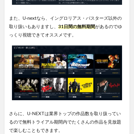
無料
視聴
する
また、U-nextなら、イングロリアス・バスターズ以外の
方法
まと
取り扱いもありますし、
31日間の無料期間
があるのでゆ
め
っくり視聴できてオススメです。
さらに、U-NEXTは業界トップの作品数を取り扱ってい
るので無料トライアル期間内でたくさんの作品を見放題
で楽しむこともできます。