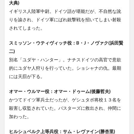
大典)
イギリス人陸軍中尉。ドイツ語が堪能だが、不自然な訛
りを諭され、ドイツ軍にばれ銃撃戦を招いてしまい射殺
されてしまった。
スミッソン・ウティヴィッチ役：B・J・ノヴァク(浜田賢
二)
別名「ユダヤ・ハンター」。ナチスドイツの高官で意欲
的にユダヤ人狩りを行っていた。ショシャナの仇。最期
には天罰が下る。
オマー・ウルマー役：オマー・ドゥーム(後藤哲夫)
かつてドイツ軍兵士だったが、ゲシュタポ将校１３名を
殺害し収監されていた。バスターズに救出され、仲間に
加わった。
ヒルシュベルク上等兵役：サム・レヴァイン(勝杏里)