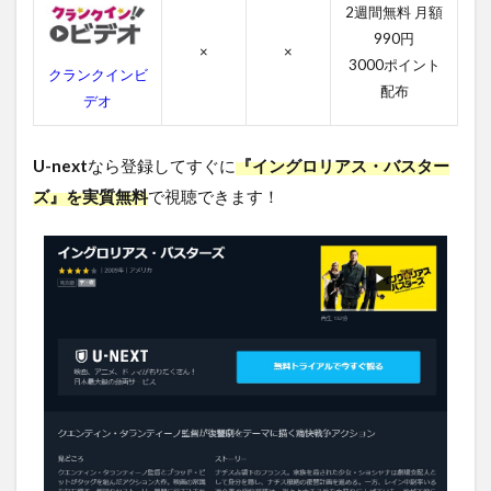
ター
2週間無料 月額
ズの
990円
スタ
×
×
3000ポイント
ッフ
クランクインビ
配布
デオ
4.4
イン
グロ
U-next
なら登録してすぐに
『イングロリアス・バスター
リア
ス・
ズ』を実質無料
で視聴できます！
バス
ター
ズの
関連
作品
5
イン
グロ
リア
ス・
バス
ター
ズを