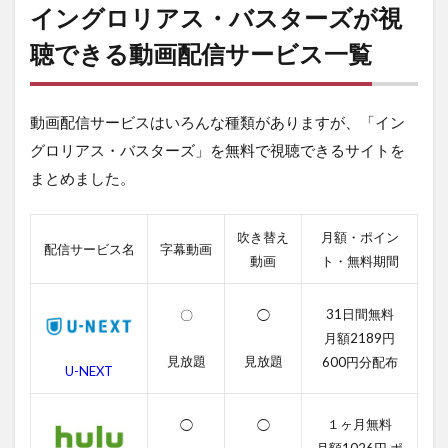
リア
イングロリアス・バスターズが視
ス・
バス
聴できる動画配信サービス一覧
ター
ズが
視聴
動画配信サービスはいろんな種類がありますが、「イン
でき
る動
グロリアス・バスターズ」を無料で視聴できるサイトを
画配
まとめました。
信サ
ービ
ス一
覧
吹き替え
月額・ポイン
配信サービス名
字幕動画
動画
ト・無料期間
2
イン
グロ
31日間無料
〇
◯
リア
月額2189円
ス・
見放題
見放題
600円分配布
バス
U-NEXT
ター
ズの
無料
１ヶ月無料
◯
◯
動画