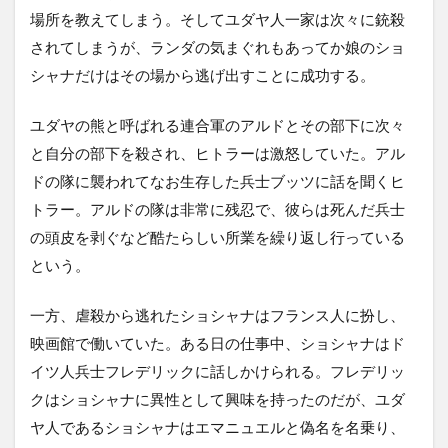
場所を教えてしまう。そしてユダヤ人一家は次々に銃殺
されてしまうが、ランダの気まぐれもあってか娘のショ
シャナだけはその場から逃げ出すことに成功する。
ユダヤの熊と呼ばれる連合軍のアルドとその部下に次々
と自分の部下を殺され、ヒトラーは激怒していた。アル
ドの隊に襲われてなお生存した兵士ブッツに話を聞くヒ
トラー。アルドの隊は非常に残忍で、彼らは死んだ兵士
の頭皮を剥ぐなど酷たらしい所業を繰り返し行っている
という。
一方、虐殺から逃れたショシャナはフランス人に扮し、
映画館で働いていた。ある日の仕事中、ショシャナはド
イツ人兵士フレデリックに話しかけられる。フレデリッ
クはショシャナに異性として興味を持ったのだが、ユダ
ヤ人であるショシャナはエマニュエルと偽名を名乗り、