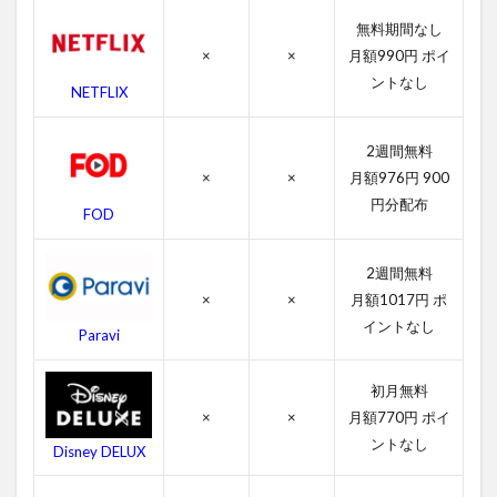
ズの
感想
無料期間なし
×
×
月額990円 ポイ
4.2
イン
ントなし
NETFLIX
グロ
リア
ス・
2週間無料
バス
×
×
月額976円 900
ター
円分配布
ズの
FOD
キャ
ス
ト・
2週間無料
吹き
×
×
月額1017円 ポ
替え
イントなし
声優
Paravi
4.3
初月無料
イン
グロ
×
×
月額770円 ポイ
リア
ントなし
Disney DELUX
ス・
バス