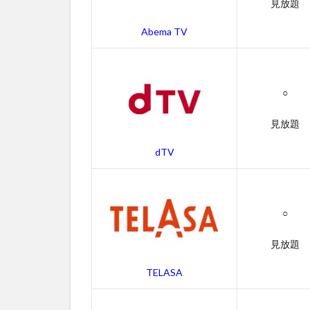
見放題
ャ
ッ
Abema TV
ト
の
無
料
○
動
画
一
見放題
覧
dTV
2.1
アイ
ズ ワ
イド
○
シャ
ット
見放題
の字
幕動
TELASA
画
2.2