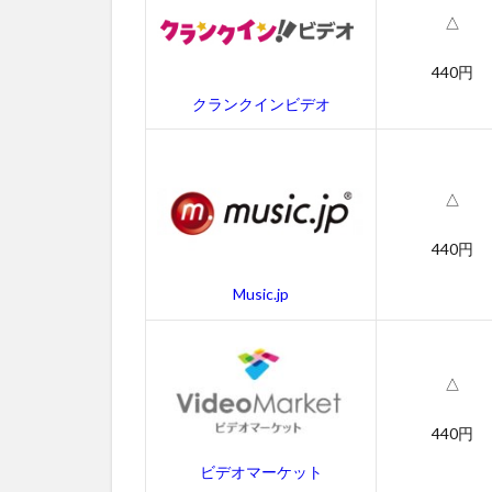
吹き
△
替え
動画
440円
3
クランクインビデオ
ア
イ
ズ
ワ
△
イ
ド
440円
シ
ャ
Music.jp
ッ
ト
の
あ
△
ら
す
440円
じ
ビデオマーケット
4