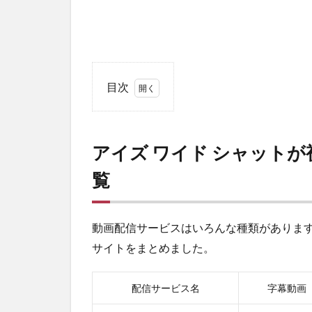
目次
1
ア
イ
アイズ ワイド シャット
ズ
ワ
覧
イ
ド
シ
ャ
動画配信サービスはいろんな種類があります
ッ
サイトをまとめました。
ト
が
視
配信サービス名
字幕動画
聴