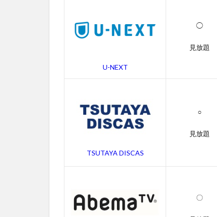
で
き
る
◯
動
画
見放題
配
信
U-NEXT
サ
ー
ビ
ス
○
一
覧
見放題
2
ア
TSUTAYA DISCAS
イ
ズ
ワ
イ
〇
ド
シ