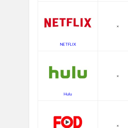
ア
イ
ズ
ワ
×
イ
ド
シ
NETFLIX
ャ
ッ
ト
の
作
×
品
情
報
Hulu
4.1
アイ
ズ ワ
イド
シャ
×