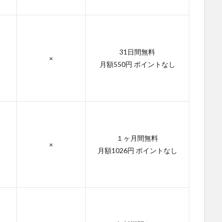
31日間無料
×
月額550円 ポイントなし
１ヶ月間無料
×
月額1026円 ポイントなし