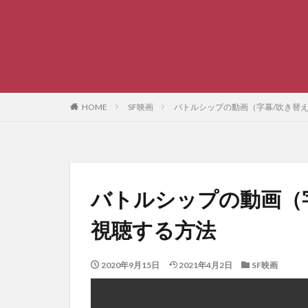
HOME
SF映画
バトルシップの動画（字幕/吹き替
バトルシップの動画（
視聴する方法
2020年9月15日
2021年4月2日
SF映画