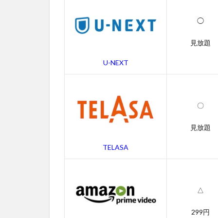
動
画
◯
配
信
見放題
サ
ー
U-NEXT
ビ
ス
一
覧
〇
2
バ
見放題
ト
ル
TELASA
シ
ッ
プ
の
△
無
料
299円
動