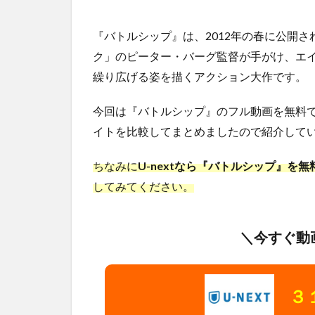
『バトルシップ』は、2012年の春に公開
ク」のピーター・バーグ監督が手がけ、エ
繰り広げる姿を描くアクション大作です。
今回は『バトルシップ』のフル動画を無料
イトを比較してまとめましたので紹介してい
ちなみに
U-nextなら『バトルシップ』を
してみてください。
＼今すぐ動
３