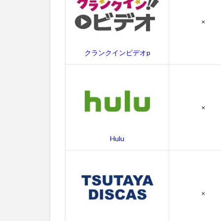
ッ
プ
×
の
あ
ら
クランクインビデオp
す
じ
4
バ
×
ト
ル
シ
Hulu
ッ
プ
の
作
品
情
×
報
4.1