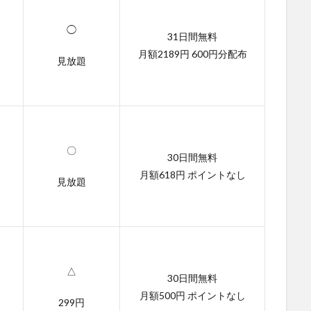
◯
31日間無料
月額2189円 600円分配布
見放題
〇
30日間無料
月額618円 ポイントなし
見放題
△
30日間無料
月額500円 ポイントなし
299円