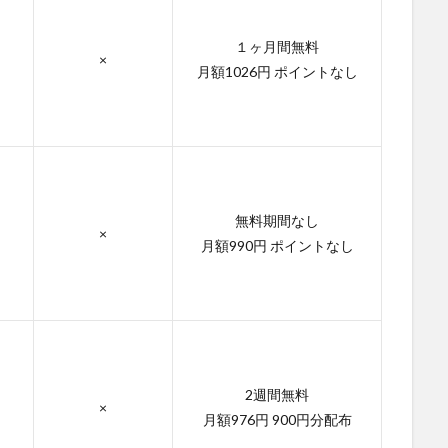
１ヶ月間無料
×
月額1026円 ポイントなし
無料期間なし
×
月額990円 ポイントなし
2週間無料
×
月額976円 900円分配布