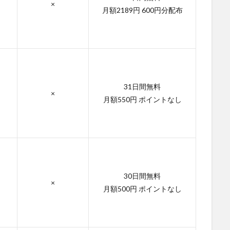
×
月額2189円 600円分配布
31日間無料
×
月額550円 ポイントなし
30日間無料
×
月額500円 ポイントなし