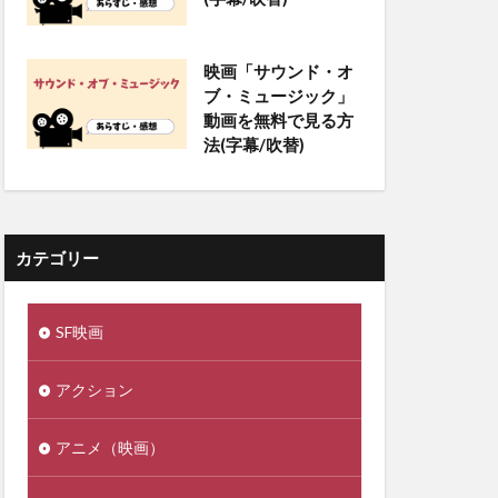
映画「サウンド・オ
ブ・ミュージック」
動画を無料で見る方
法(字幕/吹替)
カテゴリー
SF映画
アクション
アニメ（映画）