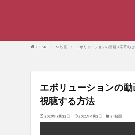
HOME
SF映画
エボリューションの動画（字幕/吹
エボリューションの動
視聴する方法
2020年9月22日
2021年4月2日
SF映画