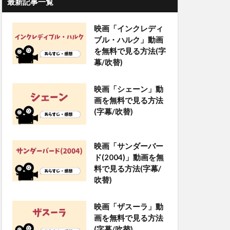
最新記事一覧
映画「インクレディ
ブル・ハルク」動画
を無料で見る方法(字
幕/吹替)
映画「シェーン」動
画を無料で見る方法
(字幕/吹替)
映画「サンダーバー
ド(2004)」動画を無
料で見る方法(字幕/
吹替)
映画「ザスーラ」動
画を無料で見る方法
(字幕/吹替)