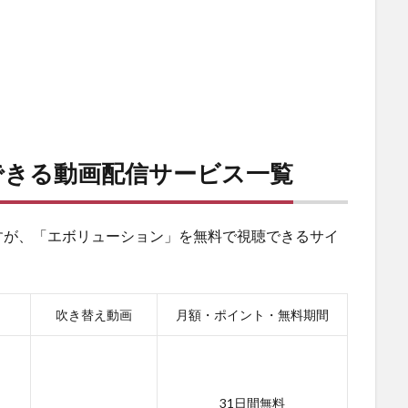
できる動画配信サービス一覧
すが、「エボリューション」を無料で視聴できるサイ
吹き替え動画
月額・ポイント・無料期間
31日間無料