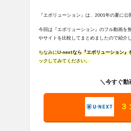
『エボリューション』は、2001年の夏に公
今回は『エボリューション』のフル動画を
やサイトを比較してまとめましたので紹介し
ちなみに
U-nextなら『エボリューション
ックしてみてください。
＼今すぐ動
３