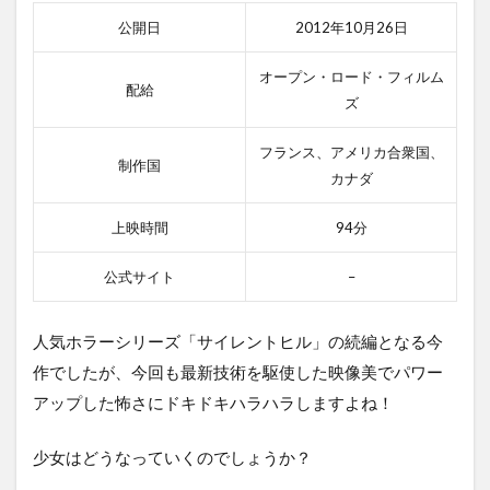
公開日
2012年10月26日
オープン・ロード・フィルム
配給
ズ
フランス、アメリカ合衆国、
制作国
カナダ
上映時間
94分
公式サイト
–
人気ホラーシリーズ「サイレントヒル」の続編となる今
作でしたが、今回も最新技術を駆使した映像美でパワー
アップした怖さにドキドキハラハラしますよね！
少女はどうなっていくのでしょうか？