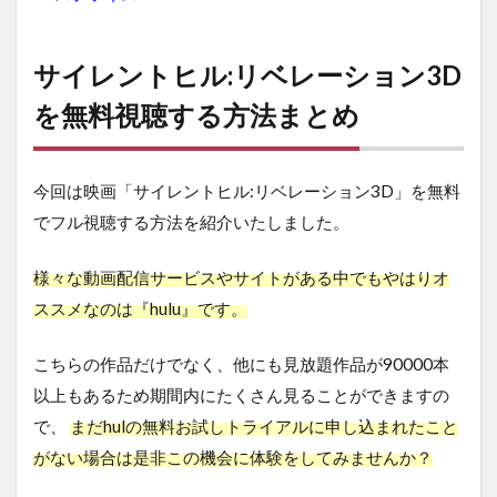
サイレントヒル:リベレーション3D
を無料視聴する方法まとめ
今回は映画「
サイレントヒル:リベレーション3D
」を無料
でフル視聴する方法を紹介いたしました。
様々な動画配信サービスやサイトがある中でもやはりオ
ススメなのは『hulu』です。
こちらの作品だけでなく、他にも見放題作品が90000本
以上もあるため期間内にたくさん見ることができますの
で、
まだhulの無料お試しトライアルに申し込まれたこと
がない場合は是非この機会に体験をしてみませんか？