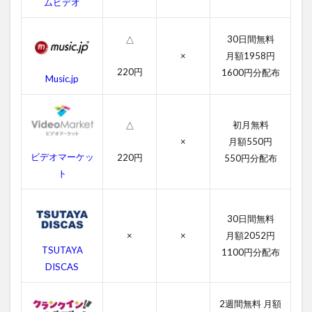
ムビデオ
の
無
料
30日間無料
△
動
×
月額1958円
画
220円
1600円分配布
一
Music.jp
覧
2.1
初月無料
サイ
△
レン
×
月額550円
トヒ
ビデオマーケッ
220円
550円分配布
ル:リ
ト
ベレ
ーシ
ョン
3Dの
30日間無料
字幕
×
×
月額2052円
動画
TSUTAYA
1100円分配布
DISCAS
2.2
吹き
替え
2週間無料 月額
動画