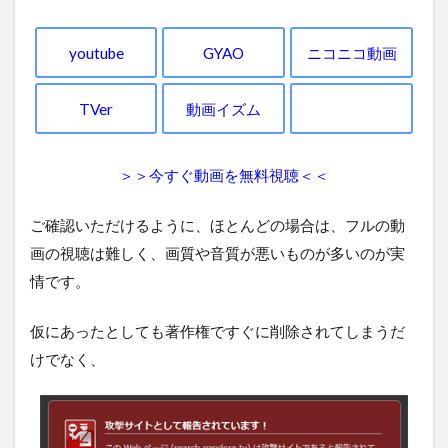
youtube
GYAO
ニコニコ動画
TVer
動画イズム
＞＞今すぐ動画を無料視聴＜＜
ご確認いただけるように、ほとんどの場合は、フルの動
画の視聴は難しく、画質や音質が悪いものが多いのが実
情です。
仮にあったとしても著作権ですぐに削除されてしまうだ
けでなく、