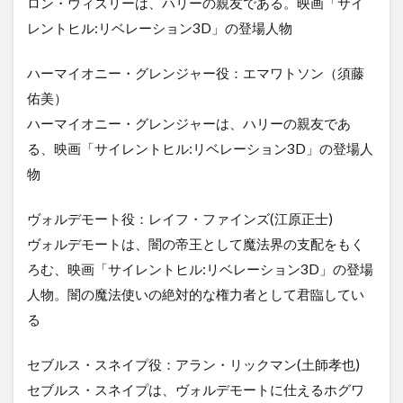
ロン・ウィズリーは、ハリーの親友である。映画「
サイ
レントヒル:リベレーション3D
」の登場人物
ハーマイオニー・グレンジャー役：エマワトソン（須藤
佑美）
ハーマイオニー・グレンジャーは、ハリーの親友であ
る、映画「
サイレントヒル:リベレーション3D
」の登場人
物
ヴォルデモート役：レイフ・ファインズ(江原正士)
ヴォルデモートは、闇の帝王として魔法界の支配をもく
ろむ、映画「
サイレントヒル:リベレーション3D
」の登場
人物。闇の魔法使いの絶対的な権力者として君臨してい
る
セブルス・スネイプ役：アラン・リックマン(土師孝也)
セブルス・スネイプは、ヴォルデモートに仕えるホグワ