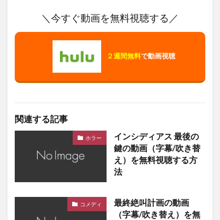
＼今すぐ動画を無料視聴する／
２週間無料
で動画視聴
関連する記事
インシディアス 最後の
ホラー
鍵の動画（字幕/吹き替
え）を無料視聴する方
法
最終絶叫計画の動画
コメディ
（字幕/吹き替え）を無