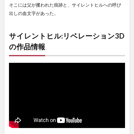
そこには父が攫われた痕跡と、サイレントヒルへの呼び
出しの血文字があった。
サイレントヒル:リベレーション3D
の作品情報