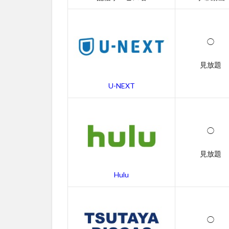
動画
配信
サー
ビス
◯
一覧
見放題
2
猿の
U-NEXT
惑
星：
新世
紀
◯
（ラ
イジ
ン
見放題
グ）
の無
Hulu
料動
画一
覧
◯
2.1