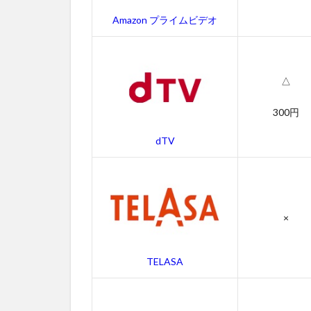
惑
星：
Amazon プライムビデオ
新世
紀
（ラ
イジ
△
ン
グ）
300円
の作
品情
dTV
報
4.1
猿の
惑
×
星：
新世
紀
TELASA
（ラ
イジ
ン
グ）