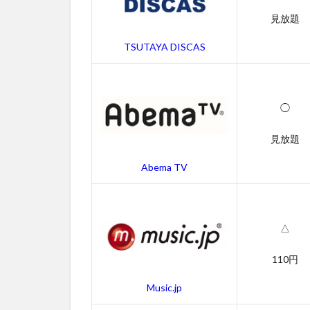
猿の
見放題
惑
星：
TSUTAYA DISCAS
新世
紀
（ラ
イジ
◯
ン
グ）
見放題
の字
幕動
Abema TV
画
2.2
猿の
惑
△
星：
新世
110円
紀
（ラ
Music.jp
イジ