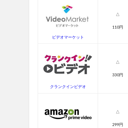
ン
グ）
吹き
△
替え
動画
110円
3
ビデオマーケット
猿の
惑
星：
新世
△
紀
（ラ
330円
イジ
ン
クランクインビデオ
グ）
のあ
らす
じ
△
4
猿の
299円