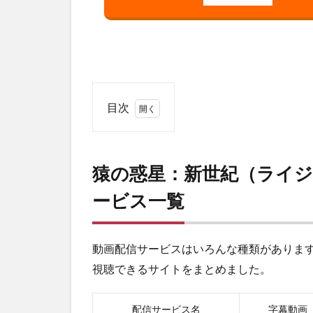
目次
1
猿の
惑
猿の惑星：新世紀（ライ
星：
新世
ービス一覧
紀
（ラ
イジ
ン
動画配信サービスはいろんな種類がありま
グ）
視聴できるサイトをまとめました。
が視
聴で
きる
配信サービス名
字幕動画