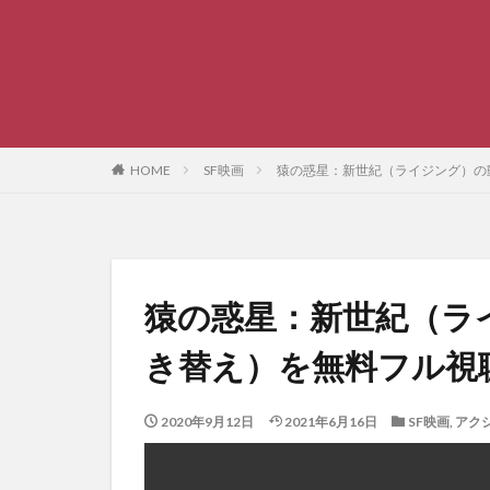
HOME
SF映画
猿の惑星：新世紀（ライジング）の
猿の惑星：新世紀（ラ
き替え）を無料フル視
2020年9月12日
2021年6月16日
SF映画
,
アク