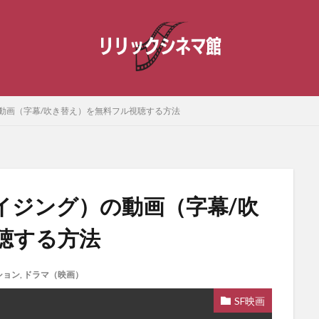
動画（字幕/吹き替え）を無料フル視聴する方法
イジング）の動画（字幕/吹
聴する方法
ション
,
ドラマ（映画）
SF映画