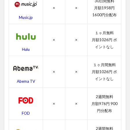
30日間無料
ア
×
×
月額1958円
サ
シ
1600円分配布
Music.jp
ン
ク
リ
１ヶ月無料
ー
×
×
月額1026円 ポ
ド
イントなし
の
Hulu
作
品
情
１ヶ月間無料
報
×
×
月額1026円 ポ
イントなし
4.1
Abema TV
アサ
シン
クリ
2週間無料
ード
×
×
月額976円 900
の感
円分配布
想
FOD
4.2
2週間無料
アサ