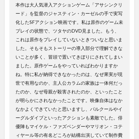
本作は大人気潜入アクションゲーム「アサシンクリ
ード」を監督のジャスティン・カーゼルの手で実写
化したSFアクション映画です。私は原作のゲーム未
プレイの状態で、ツタヤのDVD見ました。もう、
これは原作をプレイしていないときついなと思いま
した。そもそもストーリーの導入部分で理解できな
いことが多く、冒頭で置いてきぼりにされてしまい
ました。原作ゲームをやっていればわかりますか
ね。特に私が納得できなかったのは、なぜ果実が現
世で有用なのか、主人公カラムの家族は一体何だっ
たのか、なぜ母親が殺害されたのか、といったこと
が明らかにされなかったことです。映像自体はなか
なかよくできていたと思いますし、パルクールやイ
ーグルダイブといったアクションも素敵でした。俳
優陣もマイケル・ファズベンダーやマリオン・コテ
ィヤール等の有名どころが結構出演していて制作費