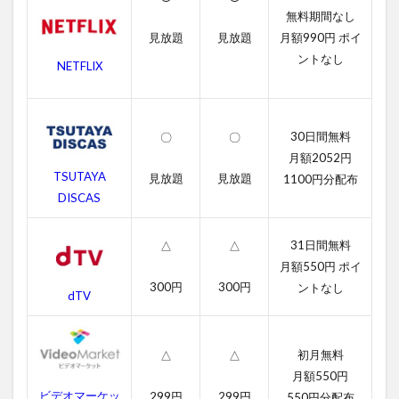
無料期間なし
2
ア
見放題
見放題
月額990円 ポイ
サ
ントなし
NETFLIX
シ
ン
ク
リ
30日間無料
〇
〇
ー
ド
月額2052円
の
TSUTAYA
見放題
見放題
1100円分配布
無
DISCAS
料
動
画
31日間無料
△
△
一
月額550円 ポイ
覧
300円
300円
ントなし
dTV
2.1
アサ
シン
初月無料
△
△
クリ
ード
月額550円
の字
ビデオマーケッ
299円
299円
550円分配布