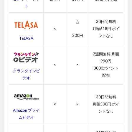
幕動
ト
画
2.2
30日間無料
△
吹き
×
月額618円 ポイ
替え
200円
動画
ントなし
TELASA
3
ア
2週間無料 月額
サ
990円
シ
×
×
3000ポイント
ン
クランクインビ
ク
配布
デオ
リ
ー
ド
の
30日間無料
あ
×
×
月額500円 ポイ
ら
Amazon プライ
ントなし
す
ムビデオ
じ
4