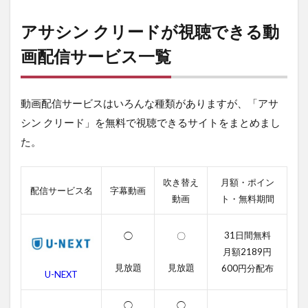
サ
シ
アサシン クリードが視聴できる動
ン
ク
画配信サービス一覧
リ
ー
ド
動画配信サービスはいろんな種類がありますが、「アサ
が
視
シン クリード」を無料で視聴できるサイトをまとめまし
聴
た。
で
き
る
動
吹き替え
月額・ポイン
配信サービス名
字幕動画
画
動画
ト・無料期間
配
信
サ
31日間無料
◯
〇
ー
月額2189円
ビ
見放題
見放題
600円分配布
ス
U-NEXT
一
覧
◯
◯