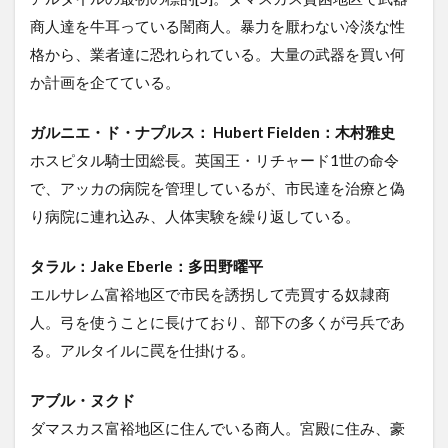
商人達を牛耳っている闇商人。暴力を厭わない冷淡な性
格から、業者達に恐れられている。大量の武器を買い何
か計画を企てている。
ガルニエ・ド・ナプルス： Hubert Fielden：木村雅史
ホスピタル騎士団総長。英国王・リチャード1世の命令
で、アッカの病院を管理しているが、市民達を治療と偽
り病院に連れ込み、人体実験を繰り返している。
タラル：Jake Eberle：多田野曜平
エルサレム富裕地区で市民を誘拐して売買する奴隷商
人。弓を使うことに長けており、部下の多くが弓兵であ
る。アルタイルに罠を仕掛ける。
アブル・ヌクド
ダマスカス富裕地区に住んでいる商人。宮殿に住み、豪