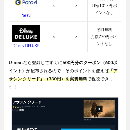
シン
×
×
月額1017円 ポ
クリ
イントなし
Paravi
ード
のキ
ャス
初月無料
ト・
×
×
月額770円 ポイ
吹き
替え
ントなし
Disney DELUXE
声優
4.3
U-next
なら登録してすぐに
600円分のクーポン（600ポ
アサ
シン
イント）
が配布されるので、そのポイントを使えば
『ア
クリ
サシン クリード』（330円）を実質無料
で視聴できま
ード
す！
のス
タッ
フ
4.4
アサ
シン
クリ