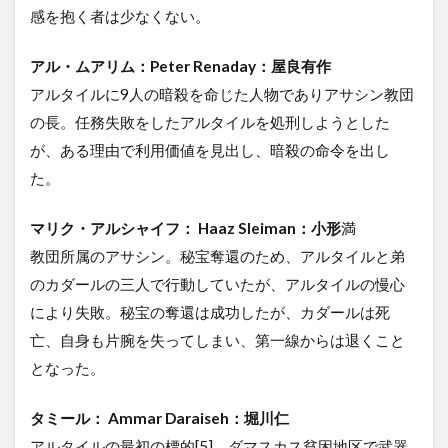
感を抱く者は少なくない。
アル・ムアリム：Peter Renaday：屋良有作
アルタイルに9人の暗殺を命じた人物でありアサシン教団
の長。任務失敗をしたアルタイルを処刑しようとした
が、ある理由で利用価値を見出し、暗殺の命令を出し
た。
マリク・アルシャイフ： Haaz Sleiman：小形
満
教団所属のアサシン。秘宝奪還のため、アルタイルと弟
のカダールの三人で行動していたが、アルタイルの慢心
により失敗。秘宝の奪還は成功したが、カダールは死
亡、自身も片腕を失ってしまい、第一線からは退くこと
となった。
タミール： Ammar Daraiseh：堀川仁
アルタイルの最初の標的[5]。ダマスカス貧困地区で武器