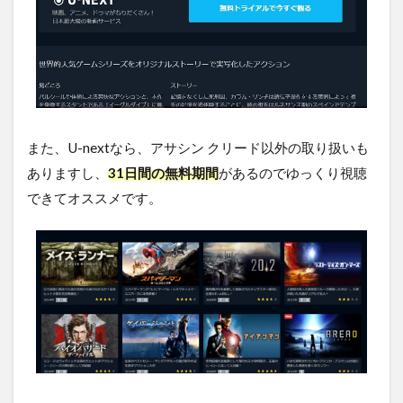
ード
の関
連作
品
5
ア
サ
シ
また、U-nextなら、アサシン クリード以外の取り扱いも
ン
ク
ありますし、
31日間の無料期間
があるのでゆっくり視聴
リ
できてオススメです。
ー
ド
を
無
料
視
聴
す
る
方
法
ま