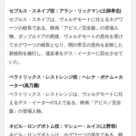
セブルス・スネイプ役：アラン・リックマン(土師孝也)
セブルス・スネイプは、ヴォルデモートに仕えるホグワ
ーツの校長である、映画「アビス／完全版」の登場人
物。ダンブルドアの死後、ヴォルデモートの意向を受け
てホグワーツの校長となり、闇の帝王の意向を反映した
新校則を施行し、違反者をデス・イーターに罰せさせて
いた。
ベラトリックス・レストレンジ役：ヘレナ・ボナム＝カ
ーター(高乃麗)
ベラトリックス・レストレンジは、ヴォルデモートに仕
えるデス・イーターの1人である、映画「アビス／完全
版」の登場人物。
ネビル・ロングボトム役：マシュー・ルイス(上野容)
ネビル・ロングボトムは、ホグワーツの学生である、映