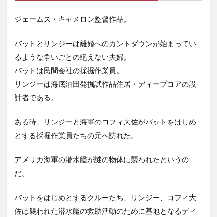
ジェームス・キャメロン監督作品。
バットとリンジーは離婚へのカントダウンが始まってい
るような争いごとの絶えない夫婦。
バットは民間会社の採掘作業員。
リンジーは海底油田発掘試作品住居・ディープコアの設
計者である。
ある時、リンジーと海軍のコフィ大佐がバットをはじめ
とする採掘作業員たちの元へ訪れた。
アメリカ海軍の潜水艦が謎の物体に襲われたというの
だ。
バットをはじめとするクルーたち、リンジー、コフィ大
佐は襲われた潜水艦の救助活動のために基地となるディ