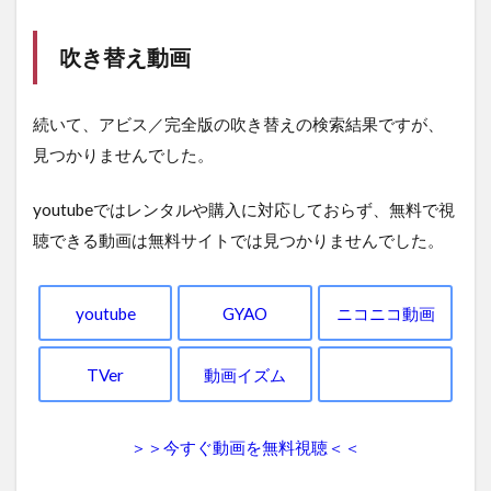
吹き替え動画
続いて、アビス／完全版の吹き替えの検索結果ですが、
見つかりませんでした。
youtubeではレンタルや購入に対応しておらず、無料で視
聴できる動画は無料サイトでは見つかりませんでした。
youtube
GYAO
ニコニコ動画
TVer
動画イズム
＞＞今すぐ動画を無料視聴＜＜