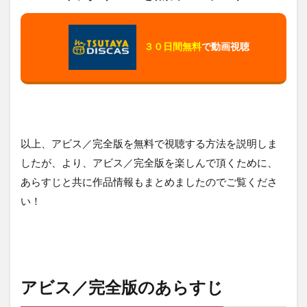
３０日間無料
で動画視聴
以上、アビス／完全版を無料で視聴する方法を説明しま
したが、より、アビス／完全版を楽しんで頂くために、
あらすじと共に作品情報もまとめましたのでご覧くださ
い！
アビス／完全版のあらすじ