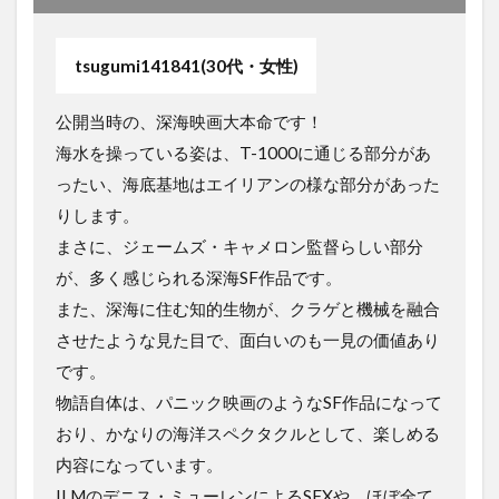
tsugumi141841(30代・女性)
公開当時の、深海映画大本命です！
海水を操っている姿は、T-1000に通じる部分があ
ったい、海底基地はエイリアンの様な部分があった
りします。
まさに、ジェームズ・キャメロン監督らしい部分
が、多く感じられる深海SF作品です。
また、深海に住む知的生物が、クラゲと機械を融合
させたような見た目で、面白いのも一見の価値あり
です。
物語自体は、パニック映画のようなSF作品になって
おり、かなりの海洋スペクタクルとして、楽しめる
内容になっています。
ILMのデニス・ミューレンによるSFXや、ほぼ全て