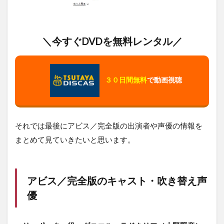
＼今すぐDVDを無料レンタル／
３０日間無料
で動画視聴
それでは最後にアビス／完全版の出演者や声優の情報を
まとめて見ていきたいと思います。
アビス／完全版のキャスト・吹き替え声
優