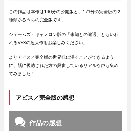
この作品は本作は140分の公開版と、171分の完全版の２
種類あるうちの完全版です。
ジェームズ・キャメロン版の「未知との遭遇」ともいわ
れるVFXの超大作をお楽しみください。
よりアビス／完全版の世界観に浸ることができるよう
に、既に視聴された方の興奮しているリアルな声も集め
てみました！
アビス／完全版の感想
作品の感想