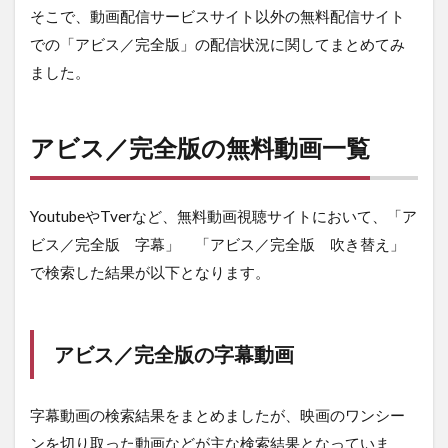
そこで、動画配信サービスサイト以外の無料配信サイト
での「アビス／完全版」の配信状況に関してまとめてみ
ました。
アビス／完全版の無料動画一覧
YoutubeやTverなど、無料動画視聴サイトにおいて、「ア
ビス／完全版 字幕」 「アビス／完全版 吹き替え」
で検索した結果が以下となります。
アビス／完全版の字幕動画
字幕動画の検索結果をまとめましたが、映画のワンシー
ンを切り取った動画などが主な検索結果となっていま