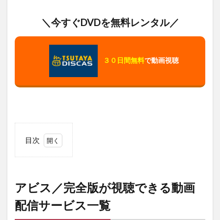
＼今すぐDVDを無料レンタル／
３０日間無料
で動画視聴
目次
1
ア
ビ
ス
アビス／完全版が視聴できる動画
／
完
配信サービス一覧
全
版