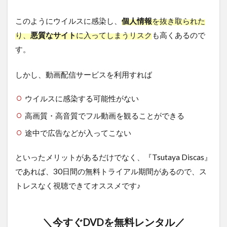
このようにウイルスに感染し、
個人情報
を抜き取られた
り、
悪質なサイト
に入ってしまうリスク
も高くあるので
す。
しかし、動画配信サービスを利用すれば
ウイルスに感染する可能性がない
高画質・高音質でフル動画を観ることができる
途中で広告などが入ってこない
といったメリットがあるだけでなく、『Tsutaya Discas』
であれば、30日間の無料トライアル期間があるので、ス
トレスなく視聴できてオススメです♪
＼今すぐDVDを無料レンタル／