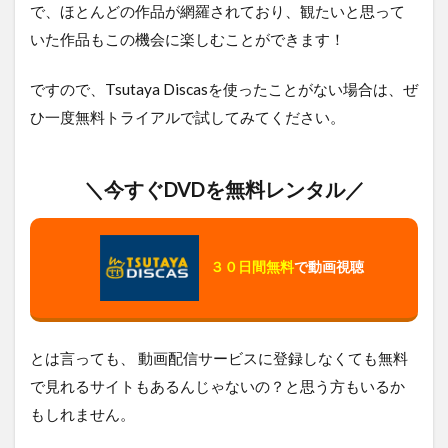
で、ほとんどの作品が網羅されており、観たいと思って
いた作品もこの機会に楽しむことができます！
ですので、Tsutaya Discasを使ったことがない場合は、ぜ
ひ一度無料トライアルで試してみてください。
＼今すぐDVDを無料レンタル／
３０日間無料
で動画視聴
とは言っても、 動画配信サービスに登録しなくても無料
で見れるサイトもあるんじゃないの？と思う方もいるか
もしれません。