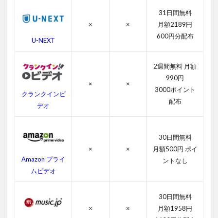
全
版
31日間無料
の
×
×
月額2189円
無
600円分配布
料
U-NEXT
動
画
2週間無料 月額
一
覧
990円
×
×
3000ポイント
2.1
クランクインビ
配布
アビ
デオ
ス／
完全
版の
30日間無料
字幕
×
×
月額500円 ポイ
動画
Amazon プライ
ントなし
2.2
ムビデオ
吹き
替え
動画
30日間無料
×
×
月額1958円
3