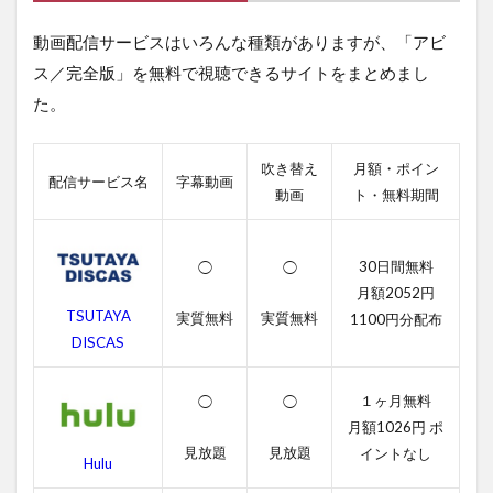
が
動画配信サービスはいろんな種類がありますが、「アビ
視
聴
ス／完全版」を無料で視聴できるサイトをまとめまし
で
た。
き
る
動
画
吹き替え
月額・ポイン
配信サービス名
字幕動画
配
動画
ト・無料期間
信
サ
ー
30日間無料
◯
◯
ビ
ス
月額2052円
一
TSUTAYA
実質無料
実質無料
1100円分配布
覧
DISCAS
2
ア
１ヶ月無料
◯
◯
ビ
月額1026円 ポ
ス
見放題
見放題
イントなし
／
Hulu
完