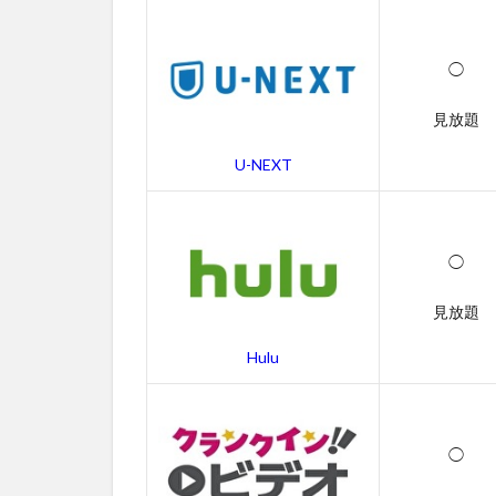
る
動
画
◯
配
信
サ
見放題
ー
ビ
U-NEXT
ス
一
覧
◯
2
イ
見放題
ン
タ
Hulu
ー
ス
テ
ラ
◯
ー
の