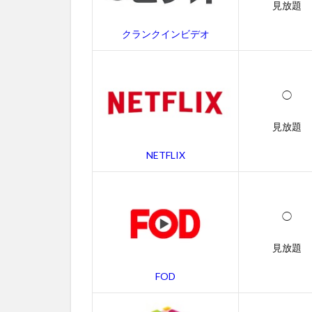
見放題
無
料
クランクインビデオ
動
画
一
覧
◯
2.1
イン
見放題
ター
ステ
NETFLIX
ラー
の字
幕動
画
◯
2.2
見放題
吹き
替え
FOD
動画
3