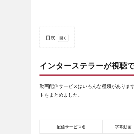
目次
1
イ
ン
インターステラーが視聴
タ
ー
ス
テ
動画配信サービスはいろんな種類がありま
ラ
トをまとめました。
ー
が
視
聴
で
配信サービス名
字幕動画
き