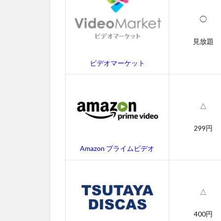
イ
ン
◯
タ
ー
見放題
ス
テ
ビデオマーケット
ラ
ー
の
あ
△
ら
す
299円
じ
4
Amazon プライムビデオ
イ
ン
タ
ー
△
ス
テ
400円
ラ