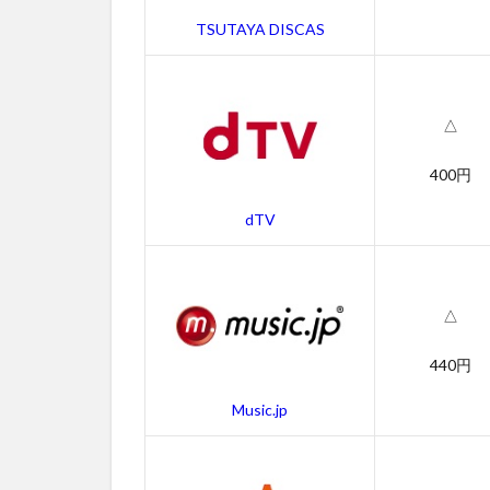
ー
TSUTAYA DISCAS
の
作
品
情
△
報
4.1
400円
イン
dTV
ター
ステ
ラー
の感
想
△
4.2
440円
イン
ター
Music.jp
ステ
ラー
のキ