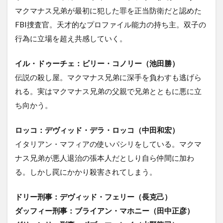
マクマナス兄弟が最初に犯した罪を正当防衛だと認めた
FBI捜査官。天才的なプロファイル能力の持ち主。双子の
行為に立場を超え共感していく。
イル・ドゥーチェ：ビリー・コノリー（池田勝）
伝説の殺し屋。マクマナス兄弟に深手を負わすも逃げら
れる。実はマクマナス兄弟の父親で兄弟とともに悪に立
ち向かう。
ロッコ：デヴィッド・デラ・ロッコ（中田和宏）
イタリアン・マフィアの使いパシリをしている。マクマ
ナス兄弟が悪人退治の張本人だとしり自ら仲間に加わ
る。しかし罠にかかり殺害されてしまう。
ドリー刑事：デヴィッド・フェリー（長克己）
ダッフィー刑事：ブライアン・マホニー（田中正彦）