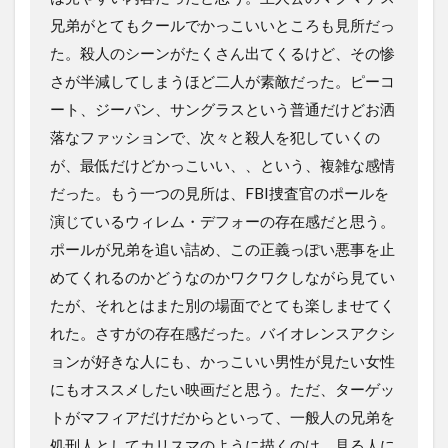
兄弟がとてもクールでかっこいいところも見所だっ
た。殺人のシーンがたくさん出てくるけど、その惨
さが半減してしまうほど二人が素敵だった。ピーコ
ート、ジーパン、サングラスという普通だけどお洒
落なファッションで、次々と殺人を犯していくの
が、最低だけどかっこいい、、という、複雑な感情
だった。もう一つの見所は、FBI捜査官のポールを
演じているウィレム・デフォーの存在感だと思う。
ポールが兄弟を追い詰め、この正義っぽい悪事を止
めてくれるのかどうなのかワクワクしながら見てい
たが、それとはまた別の場面でとても楽しませてく
れた。さすがの存在感だった。バイオレンスアクシ
ョンが好きな人にも、かっこいい男性が見たい女性
にもオススメしたい映画だと思う。ただ、ターゲッ
トがマフィアだけだからといって、一般人の兄弟を
処刑人としてカリスマのように描くのは、見る人に