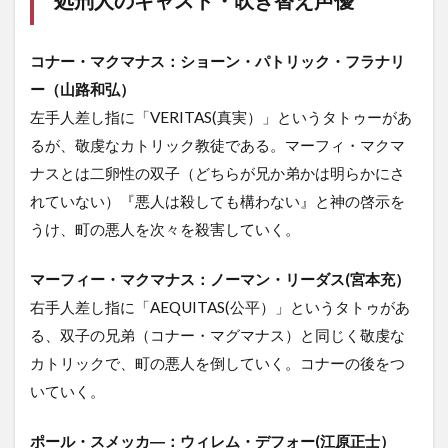
処刑人のキャスト・吹き替え声優
コナー・マクマナス：ショーン・パトリック・フラナリ
ー（山路和弘）
左手人差し指に「VERITAS(真実）」というタトゥーがあ
るが、敬虔なカトリック教徒である。マーフィ・マクマ
ナスとは二卵性の双子（どちらが兄か弟かは明らかにさ
れていない）『悪人は殺しても構わない』と神の啓示を
うけ、町の悪人を次々を殺害していく。
マーフィー・マクマナス：ノーマン・リーダス(宮本充）
右手人差し指に「AEQUITAS(公平）」というタトゥがあ
る、双子の兄弟（コナー・マグマナス）と同じく敬虔な
カトリックで、町の悪人を倒していく。コナーの後をつ
いていく。
ポール・スメッカ―：ウィレム・デフォー(江原正士）