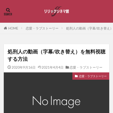
HOME
恋愛・ラブストーリー
処刑人の動画（字幕/吹き替え
処刑人の動画（字幕/吹き替え）を無料視聴
する方法
2020年9月16日
2021年4月4日
恋愛・ラブストーリー
恋愛・ラブストーリー