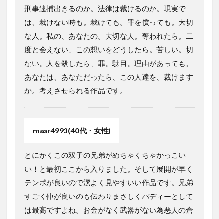
刑事逮捕出きるのか。法律は裁けるのか。現実で
は、裁けない時も。裁けても。罪を償っても。大切
な人。私の、あなたの。大切な人。奪われたら。二
度と会えない、この想いをどうしたら。苦しい。切
ない。人を殺したら、罪。駄目。理由があっても。
あなたは、あなただったら、この人達を、裁けます
か。考えさせられる作品です。
masr4993(40代・女性)
とにかくこの双子の兄弟がめちゃくちゃかっこい
い！と最初ここから入りました。そして展開が早く
テンポが良いので潔よく見やすいい作品です。兄弟
すごく仲が良いのも伝わりまさしくバディーとして
は最高ですよね。お金がなく武器がない為悪人の倉