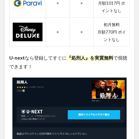
×
×
月額1017円 ポ
人の
イントなし
スタ
ッフ
初月無料
4.4
×
×
月額770円 ポイ
処刑
ントなし
人の
関連
作品
U-next
なら登録してすぐに
『処刑人』を実質無料
で視聴
5
できます！
処
刑
人
を
無
料
視
聴
す
る
方
法