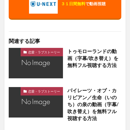
３１日間無料
で動画視聴
関連する記事
トゥモローランドの動
恋愛・ラブストーリー
画（字幕/吹き替え）を
無料フル視聴する方法
パイレーツ・オブ・カ
恋愛・ラブストーリー
リビアン／生命（いの
ち）の泉の動画（字幕/
吹き替え）を無料フル
視聴する方法