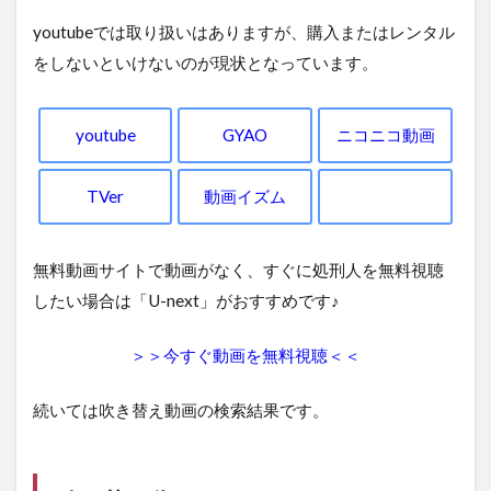
youtubeでは取り扱いはありますが、購入またはレンタル
をしないといけないのが現状となっています。
youtube
GYAO
ニコニコ動画
TVer
動画イズム
無料動画サイトで動画がなく、すぐに処刑人を無料視聴
したい場合は「U-next」がおすすめです♪
＞＞今すぐ動画を無料視聴＜＜
続いては吹き替え動画の検索結果です。