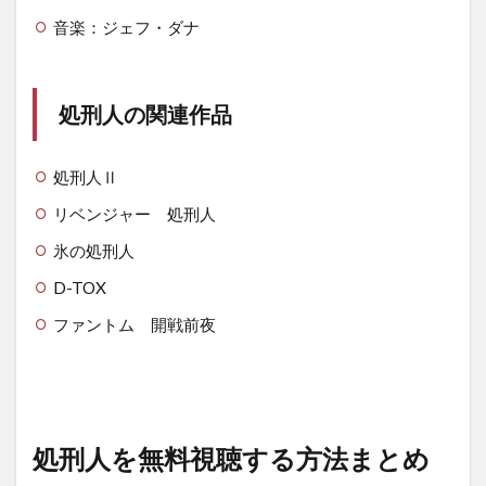
音楽：ジェフ・ダナ
処刑人の関連作品
処刑人Ⅱ
リベンジャー 処刑人
氷の処刑人
D-TOX
ファントム 開戦前夜
処刑人を無料視聴する方法まとめ