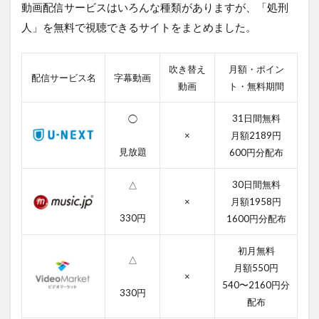
動画配信サービスはいろんな種類がありますが、「処刑
る
動
人」を無料で視聴できるサイトをまとめました。
画
配
信
吹き替え
月額・ポイン
サ
配信サービス名
字幕動画
動画
ト・無料期間
ー
ビ
ス
31日間無料
◯
一
×
月額2189円
覧
見放題
600円分配布
2
処
30日間無料
△
刑
×
月額1958円
人
330円
1600円分配布
の
無
料
初月無料
△
動
月額550円
画
×
540〜2160円分
一
330円
配布
覧