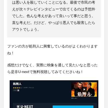
は悪い人を殺していくことになる。最後で市民の考
えが次々テレビインタビューで出てくるのは予想外
でした。色んな考えがあって良いって事だと思う。
直な考えだ。だけど、やっぱり悪人でも殺害したら
アウトでしょう。
ファンの方が処刑人に興奮しているのがよくわかります
ね！
感想だけでなく、実際に映像を通して見たいなと思った
ら是非U-nextで無料視聴してみてくださいね！