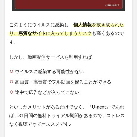
このようにウイルスに感染し、
個人情報
を抜き取られた
り、
悪質なサイト
に入ってしまうリスク
も高くあるので
す。
しかし、動画配信サービスを利用すれば
ウイルスに感染する可能性がない
高画質・高音質でフル動画を観ることができる
途中で広告などが入ってこない
といったメリットがあるだけでなく、『U-next』であれ
ば、31日間の無料トライアル期間があるので、ストレス
なく視聴できてオススメです♪