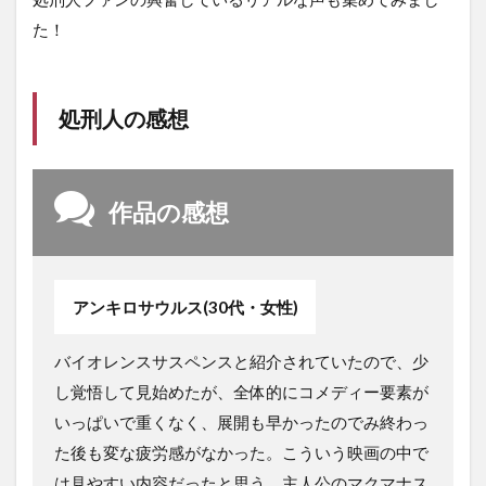
た！
処刑人の感想
作品の感想
アンキロサウルス(30代・女性)
バイオレンスサスペンスと紹介されていたので、少
し覚悟して見始めたが、全体的にコメディー要素が
いっぱいで重くなく、展開も早かったのでみ終わっ
た後も変な疲労感がなかった。こういう映画の中で
は見やすい内容だったと思う。主人公のマクマナス