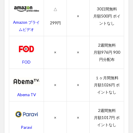
タ
ッ
30日間無料
△
チ
×
月額500円 ポイ
ャ
Amazon プライ
299円
ントなし
ブ
ムビデオ
ル
の
作
2週間無料
品
情
×
×
月額976円 900
報
円分配布
FOD
4.1
アン
１ヶ月間無料
タッ
×
×
月額1026円 ポ
チャ
ブル
イントなし
Abema TV
の感
想
2週間無料
4.2
×
×
月額1017円 ポ
アン
タッ
イントなし
Paravi
チャ