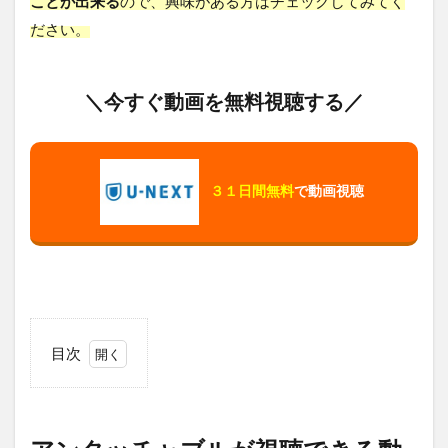
ことが出来る
ので、興味がある方はチェックしてみてく
ださい。
＼今すぐ動画を無料視聴する／
３１日間無料
で動画視聴
目次
1
ア
ン
タ