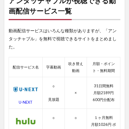
アンタッチャブルが視聴できる動
ッ
チ
画配信サービス一覧
ャ
ブ
ル
動画配信サービスはいろんな種類がありますが、「アン
が
視
タッチャブル」を無料で視聴できるサイトをまとめまし
聴
た。
で
き
る
動
吹き替え
月額・ポイン
配信サービス名
字幕動画
画
動画
ト・無料期間
配
信
サ
31日間無料
○
ー
×
月額2189円
ビ
見放題
600円分配布
ス
U-NEXT
一
覧
１ヶ月無料
○
○
2
月額1026円 ポ
ア