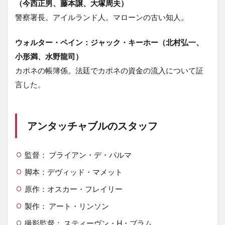
（今西正男、藤本譲、大塚周夫）
警察署長。アイルランド人。マローンの古い知人。
ウォルター・ペイン：ジャック・キーホー（北村弘一、
小形満、水野龍司）
カポネの帳簿係。法廷でカポネの資金の流入について証
言した。
アンタッチャブルのスタッフ
監督： ブライアン・デ・パルマ
脚本：デヴィッド・マメット
原作：オスカー・フレイリー
製作： アート・リンソン
撮影監督： スティーヴン・H・ブラム