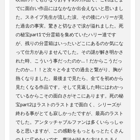
でに面白い作品にはなかなか出会えないと思いまし
た。スネイプ先生が流した涙、その後にハリーが見
た過去の事実。驚きと切なさで涙が溢れました。死
の秘宝part1で分霊箱を集めていたハリー達です
が、残りの分霊箱はいったいどこにあるのか気にな
って仕方がありませんでした。その謎が解き明かさ
れた時、こういう事だったのか…！だからこうだっ
たのか…！！と次々と今までの過去と繋がり、胸が
熱くなりました。最後まで見たら、全てを初めから
見たくなる作品です。そして見返した時にはわかっ
ているからこその面白さがそこにあります。死の秘
宝part2はラストのラストまで面白く、シリーズが
終わる事がとても寂しかったですが、最高のラスト
でした。アンタッチャブルファンは多くいらっしゃ
ると思いますが、この感動をもっともっとたくさん
の人に広めたいです。魔法が好きな方はもちろん、