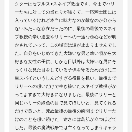
クターはセブルス•スネイプ教授です。今までハリ
ーたちに対しての当たりが強くて、一応騎士団には
入っているけれど本当に味方なのか敵なのか分から
ないみたいな存在だったのに、最後の最後でスネイ
プ教授の辛い過去やリリーへの一途な恋心などが明
かされていって、この場面は涙が止まりませんでし
た。自分をいじめてきた大嫌いな男と幼い頃から大
好きな女性の子供、しかも目以外は大嫌いな男にそ
っくりな見た目をしている子供を守るためだけに二
重スパイというしんどすぎる役目を担い、最後まで
リリーへの想いだけで生き抜いたスネイプ教授がか
っこよすぎて大好きになりました。最後にリリーと
同じハリーの緑色の目で見てほしいと、見てくれる
だけで良いと、死ぬ最後の最後の瞬間までリリーだ
けのことを想い続けた一途さには鳥肌が立つほどで
した。最後の魔法戦争では亡くなってしまうキャラ