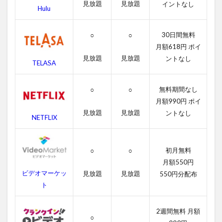
見放題
見放題
イントなし
ン
Hulu
タ
ッ
30日間無料
○
○
チ
ャ
月額618円 ポイ
ブ
見放題
見放題
ントなし
TELASA
ル
の
無
無料期間なし
○
○
料
月額990円 ポイ
動
画
見放題
見放題
ントなし
NETFLIX
一
覧
2.1
初月無料
○
○
アン
月額550円
タッ
ビデオマーケッ
見放題
見放題
550円分配布
チャ
ト
ブル
の字
幕動
2週間無料 月額
画
○