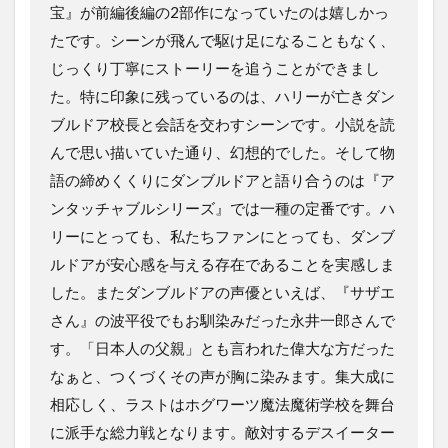
宝』が前編後編の2部作になっていたのは嬉しかっ
たです。シーンが飛んで駆け足になることもなく、
じっくり丁寧にストーリーを追うことができまし
た。特に印象に残っているのは、ハリーが亡きダン
ブルドア校長と会話を交わすシーンです。小説を読
んで思い描いていた通り、幻想的でした。そして物
語の締めくくりにダンブルドアと語り合うのは『ア
ンタッチャブルシリーズ』では一種の定番です。ハ
リーにとっても、私たちファンにとっても、ダンブ
ルドアが安心感を与える存在であることを実感しま
した。またダンブルドアの声優といえば、『サザエ
さん』の波平役でもお馴染みだった永井一郎さんで
す。「日本人の父親」とも言われた偉大な方だった
なぁと、つくづくその声が胸に染みます。集大成に
相応しく、ラストはホグワーツ魔法魔術学校を舞台
に派手な総力戦となります。敵対するデスイーター