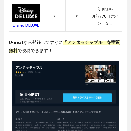
ブル
のキ
初月無料
ャス
×
×
月額770円 ポイ
ト・
ントなし
吹き
Disney DELUXE
替え
声優
U-next
なら登録してすぐに
『アンタッチャブル』を実質
4.3
無料
で視聴できます！
アン
タッ
チャ
ブル
のス
タッ
フ
4.4
アン
タッ
チャ
ブル
の関
連作