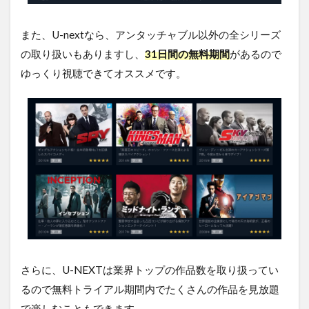
品
5
また、U-nextなら、アンタッチャブル以外の全シリーズ
ア
の取り扱いもありますし、
31日間の無料期間
があるので
ン
ゆっくり視聴できてオススメです。
タ
ッ
チ
ャ
ブ
ル
を
無
料
視
聴
す
る
方
法
さらに、U-NEXTは業界トップの作品数を取り扱ってい
ま
と
るので無料トライアル期間内でたくさんの作品を見放題
め
で楽しむこともできます。