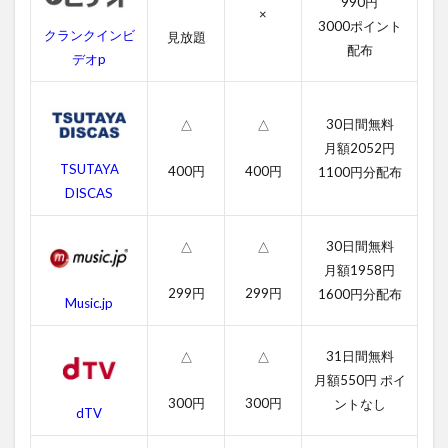
990円
×
2.2
3000ポイント
クランクインビ
見放題
吹き
配布
替え
デオp
動画
3
30日間無料
△
△
ア
月額2052円
ン
TSUTAYA
タ
400円
400円
1100円分配布
ッ
DISCAS
チ
ャ
ブ
30日間無料
△
△
ル
月額1958円
の
299円
299円
1600円分配布
Music.jp
あ
ら
す
31日間無料
△
△
じ
月額550円 ポイ
4
300円
300円
ントなし
dTV
ア
ン