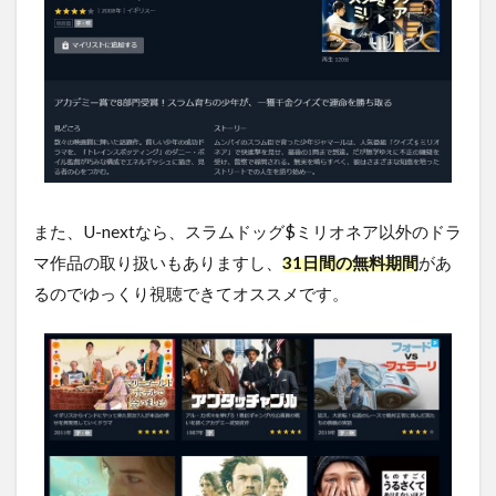
オネ
アの
キャ
ス
ト・
吹き
替え
声優
4.3
スラ
また、U-nextなら、スラムドッグ$ミリオネア以外のドラ
ムド
マ作品の取り扱いもありますし、
31日間の無料期間
があ
ッグ
$ミリ
るのでゆっくり視聴できてオススメです。
オネ
アの
スタ
ッフ
4.4
スラ
ムド
ッグ