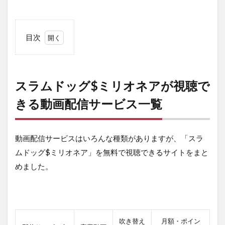
目次
1
ス
ラ
ム
スラムドッグ$ミリオネアが視聴で
ド
ッ
きる動画配信サービス一覧
グ
$ミ
リ
動画配信サービスはいろんな種類がありますが、「スラ
オ
ネ
ムドッグ$ミリオネア」を無料で視聴できるサイトをまと
ア
めました。
が
視
聴
で
き
る
吹き替え
月額・ポイン
動