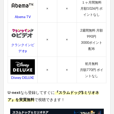
１ヶ月間無料
リ
オ
×
×
月額1026円 ポ
ネ
イントなし
Abema TV
ア
の
作
2週間無料 月額
品
990円
情
×
×
報
3000ポイント
クランクインビ
配布
4.1
デオp
スラ
ムド
初月無料
ッグ
×
×
月額770円 ポイ
$ミリ
オネ
ントなし
Disney DELUXE
アの
感想
U-next
なら登録してすぐに
『スラムドッグ$ミリオネ
4.2
スラ
ア』を実質無料
で視聴できます！
ムド
ッグ
$ミリ