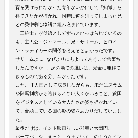
育を受けられなかった青年がいかにして「知識」を
得てきたかが描かれ、同時に道を別ってしまった兄
との愛憎劇も物語に組み込まれています。
「三銃士」が伏線としてずっとひっぱられているの
も、主人公・ジャマール、兄・サリーム、ヒロイ
ン・ラティカーの関係を考えるとよかったです。
サリームよ…。なぜよりにもよってあそこで悪堕ち
したんですか…。あの場での選択は、完全に理解で
きるものである分、辛かったです。
また、IT大国として成長しながらも、未だにスラム
や階層制度から逃れられない人々がいること。貧困
をビジネスとしている大人たちの姿も描かれてい
て、台頭している国の影の姿をあぶりだしていまし
た。
最後だけは、インド映画らしい群舞と大団円。
バーフバリや、きっと、うまくいく。のようなイン