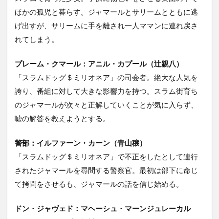
ほかの孤児と暮らす。ジャマールとサリームとともに逃
げ出すが、サリームに手を離され一人ママンに連れ戻さ
れてしまう。
プレーム・クマール：アニル・カプール（辻親八）
「スラムドッグ＄ミリオネア」の司会者。絶大な人気を
誇り、番組に対して大きな影響力を持つ。スラム街育ち
のジャマールが次々と正解していくことが気に入らず、
嘘の解答を教えようとする。
警部：イルファーン・カーン（青山穣）
「スラムドッグ＄ミリオネア」で不正をしたとして連行
されたジャマールを尋問する警察官。最初は部下に命じ
て拷問をさせるも、ジャマールの話を信じ始める。
ドン・ジャヴェド：マヘーシュ・マーンジュレーカル