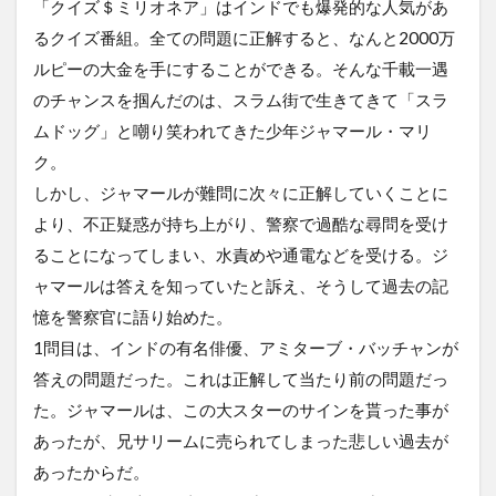
「クイズ＄ミリオネア」はインドでも爆発的な人気があ
るクイズ番組。全ての問題に正解すると、なんと2000万
ルピーの大金を手にすることができる。そんな千載一遇
のチャンスを掴んだのは、スラム街で生きてきて「スラ
ムドッグ」と嘲り笑われてきた少年ジャマール・マリ
ク。
しかし、ジャマールが難問に次々に正解していくことに
より、不正疑惑が持ち上がり、警察で過酷な尋問を受け
ることになってしまい、水責めや通電などを受ける。ジ
ャマールは答えを知っていたと訴え、そうして過去の記
憶を警察官に語り始めた。
1問目は、インドの有名俳優、アミターブ・バッチャンが
答えの問題だった。これは正解して当たり前の問題だっ
た。ジャマールは、この大スターのサインを貰った事が
あったが、兄サリームに売られてしまった悲しい過去が
あったからだ。