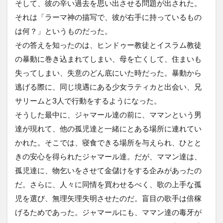
そして、彼の辛い過去を思い出させる問題が出された。
それは「ラーマ神の描写で、彼が右手に持っているもの
は何？」というものだった。
その答えを知ったのは、ヒンドゥー教徒とイスラム教徒
の暴動に巻き込まれてしまい、母を亡くして、住まいも
失ってしまい、失意のどん底にいた時だった。暴動から
逃げる際に、同じ境遇にある少女ラティカと出会い、兄
サリームと3人で行動をするようになった。
そうした最中に、ジャマール達の前に、ママンという男
達が現れて、他の孤児達と一緒にとある場所に連れてい
かれた。そこでは、寝食できる場所を与えられ、ひとと
きの安心を得られたジャマール達。だが、ママン達は、
孤児達に、物乞いをさせて金儲けをする企みがあったの
だ。さらに、人々に同情を買わせるべく、歌の上手な孤
児を選び、無理矢理失明させたのだ。盲目の歌手は倍稼
げるためであった。ジャマールにも、ママン達の毒牙が