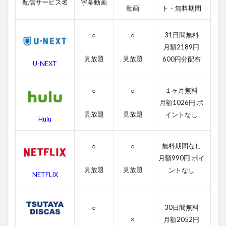
配信サービス名
字幕動画
画
動画
ト・無料期間
配
信
31日間無料
○
○
サ
ー
月額2189円
ビ
見放題
見放題
600円分配布
U-NEXT
ス
一
覧
１ヶ月無料
○
○
2
月額1026円 ポ
ス
見放題
見放題
イントなし
Hulu
ラ
ム
ド
無料期間なし
○
○
ッ
月額990円 ポイ
グ
見放題
見放題
$ミ
ントなし
NETFLIX
リ
オ
ネ
30日間無料
○
ア
の
×
月額2052円