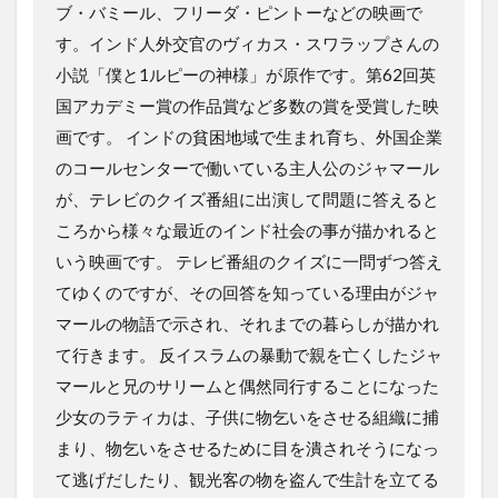
ブ・バミール、フリーダ・ピントーなどの映画で
す。インド人外交官のヴィカス・スワラップさんの
小説「僕と1ルピーの神様」が原作です。第62回英
国アカデミー賞の作品賞など多数の賞を受賞した映
画です。 インドの貧困地域で生まれ育ち、外国企業
のコールセンターで働いている主人公のジャマール
が、テレビのクイズ番組に出演して問題に答えると
ころから様々な最近のインド社会の事が描かれると
いう映画です。 テレビ番組のクイズに一問ずつ答え
てゆくのですが、その回答を知っている理由がジャ
マールの物語で示され、それまでの暮らしが描かれ
て行きます。 反イスラムの暴動で親を亡くしたジャ
マールと兄のサリームと偶然同行することになった
少女のラティカは、子供に物乞いをさせる組織に捕
まり、物乞いをさせるために目を潰されそうになっ
て逃げだしたり、観光客の物を盗んで生計を立てる