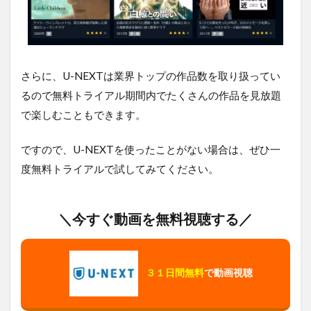
$ミリ
オネ
アの
関連
作品
さらに、U-NEXTは業界トップの作品数を取り扱ってい
5
ス
るので無料トライアル期間内でたくさんの作品を見放題
ラ
で楽しむこともできます。
ム
ド
ッ
ですので、U-NEXTを使ったことがない場合は、ぜひ一
グ
度無料トライアルで試してみてください。
$ミ
リ
オ
ネ
＼今すぐ動画を無料視聴する／
ア
を
無
料
３１日間無料
で動画視聴
視
聴
す