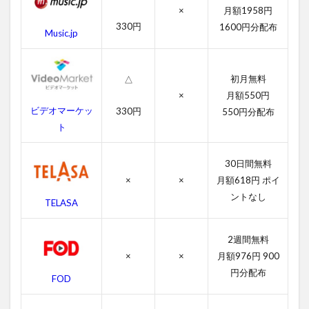
ラ
×
月額1958円
ム
330円
1600円分配布
ド
Music.jp
ッ
グ
$ミ
初月無料
△
リ
オ
×
月額550円
ネ
ビデオマーケッ
330円
550円分配布
ア
ト
の
あ
ら
30日間無料
す
×
×
月額618円 ポイ
じ
ントなし
TELASA
4
ス
ラ
2週間無料
ム
×
×
月額976円 900
ド
円分配布
ッ
FOD
グ
$ミ