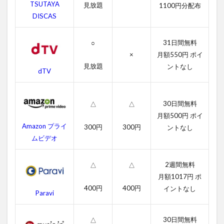
無
TSUTAYA
見放題
1100円分配布
料
DISCAS
動
画
一
31日間無料
○
覧
×
月額550円 ポイ
2.1
見放題
ントなし
dTV
スラ
ムド
ッグ
30日間無料
△
△
$ミリ
オネ
月額500円 ポイ
アの
Amazon プライ
300円
300円
ントなし
字幕
ムビデオ
動画
2.2
2週間無料
△
△
吹き
月額1017円 ポ
替え
400円
400円
イントなし
動画
Paravi
3
ス
30日間無料
△