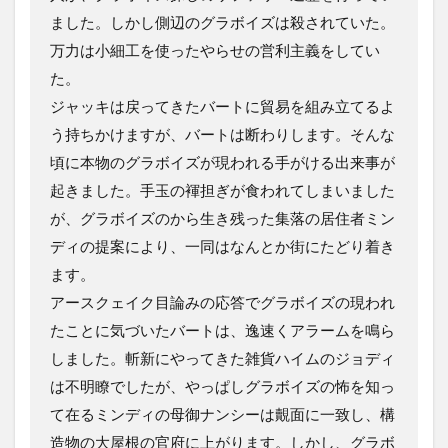
ました。しかし側辺のグラボイズは殺されていた。
万力は小細工を使ったやらせの営利主義をしてい
た。
ジャッキは戻ってきたバートに貿易を組み立てるよ
う持ちかけますが、バートは断わりします。そんな
頃に本物のグラボイズが現われる手がける出来事が
起きました。手玉の褌担ぎが食われてしまいました
が、グラボイズのから生き残った集落の居住者ミン
ディの提案により、一同はなんとか街にたどり着き
ます。
アースクェイク目論みの応答でグラボイズの現われ
たことに気づいたバートは、逸速くアラームを鳴ら
しました。斬新にやってきた雑貨ハイムのジョディ
は不明瞭でしたが、やっぱしグラボイズの怖を知っ
て在るミンディの母御ナンシーは覿面に一致し、構
造物の大屋根の官府に上がります。しかし、グラボ