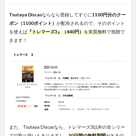
5
Tsutaya Discas
ならなら登録してすぐに
1100円分のクー
ト
レ
ポン（1100ポイント）
が配布されるので、そのポイント
マ
を使えば
『トレマーズ3』（440円）
を実質無料
で視聴で
ー
ズ3
きます！
を
無
料
視
聴
す
る
方
法
ま
と
め
また、Tsutaya Discasなら、トレマーズ3以外の全シリー
ズの取り扱いもありますし、
30日間の無料期間
があるの