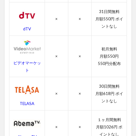
の
あ
31日間無料
ら
×
×
月額550円 ポイ
す
じ
ントなし
dTV
4
ト
レ
初月無料
マ
×
×
月額550円
ー
ビデオマーケッ
550円分配布
ズ3
ト
の
作
品
30日間無料
情
×
×
月額618円 ポイ
報
ントなし
TELASA
4.1
トレ
マー
１ヶ月間無料
ズ3の
×
×
月額1026円 ポ
感想
イントなし