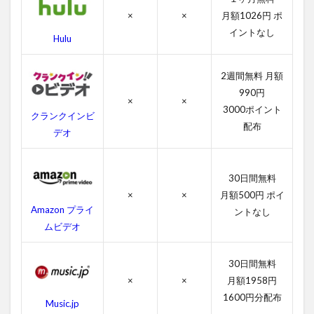
料
×
×
月額1026円 ポ
動
画
イントなし
Hulu
一
覧
2週間無料 月額
2.1
990円
トレ
×
×
マー
3000ポイント
クランクインビ
ズ3の
配布
デオ
字幕
動画
2.2
30日間無料
吹き
×
×
月額500円 ポイ
替え
Amazon プライ
ントなし
動画
ムビデオ
3
ト
30日間無料
レ
マ
×
×
月額1958円
ー
1600円分配布
Music.jp
ズ3