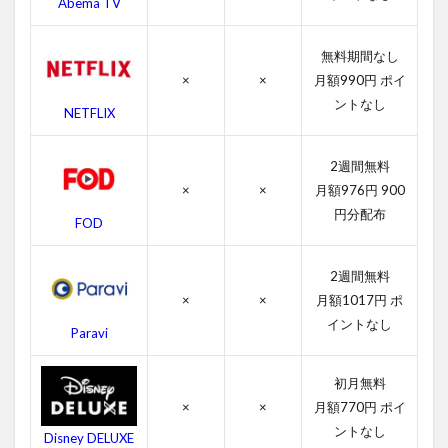
Abema TV
4.2
トレ
マー
無料期間なし
ズ3の
×
×
月額990円 ポイ
キャ
ス
ントなし
NETFLIX
ト・
吹き
替え
2週間無料
声優
×
×
月額976円 900
4.3
円分配布
FOD
トレ
マー
ズ3の
2週間無料
スタ
×
×
月額1017円 ポ
ッフ
イントなし
Paravi
4.4
トレ
初月無料
マー
ズ3の
×
×
月額770円 ポイ
関連
ントなし
Disney DELUXE
作品