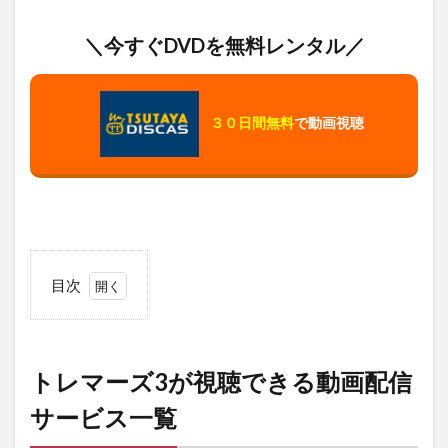
＼今すぐDVDを無料レンタル／
３０日間無料
で動画視聴
目次
1
ト
レ
マ
トレマーズ3が視聴できる動画配信
ー
ズ3
サービス一覧
が
視