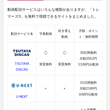
聴
動画配信サービスはいろんな種類がありますが、「トレ
で
き
マーズ3」を無料で視聴できるサイトをまとめました。
る
動
画
吹き替え
月額・ポイン
配
配信サービス名
字幕動画
動画
ト・無料期間
信
サ
ー
ビ
30日間無料
◯
◯
ス
月額2052円
一
TSUTAYA
実質無料
実質無料
1100円分配布
覧
DISCAS
2
ト
31日間無料
レ
マ
×
×
月額2189円
ー
600円分配布
U-NEXT
ズ3
の
無
１ヶ月無料