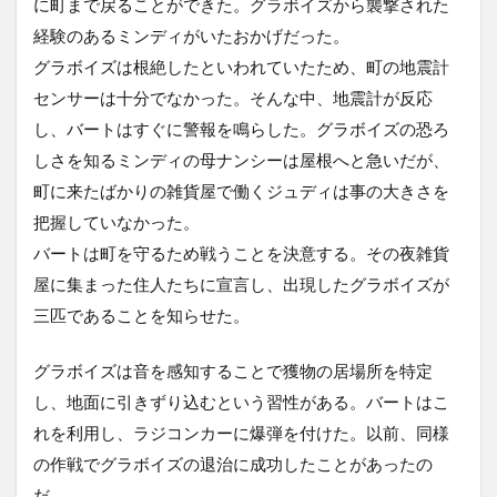
に町まで戻ることができた。グラボイズから襲撃された
経験のあるミンディがいたおかげだった。
グラボイズは根絶したといわれていたため、町の地震計
センサーは十分でなかった。そんな中、地震計が反応
し、バートはすぐに警報を鳴らした。グラボイズの恐ろ
しさを知るミンディの母ナンシーは屋根へと急いだが、
町に来たばかりの雑貨屋で働くジュディは事の大きさを
把握していなかった。
バートは町を守るため戦うことを決意する。その夜雑貨
屋に集まった住人たちに宣言し、出現したグラボイズが
三匹であることを知らせた。
グラボイズは音を感知することで獲物の居場所を特定
し、地面に引きずり込むという習性がある。バートはこ
れを利用し、ラジコンカーに爆弾を付けた。以前、同様
の作戦でグラボイズの退治に成功したことがあったの
だ。