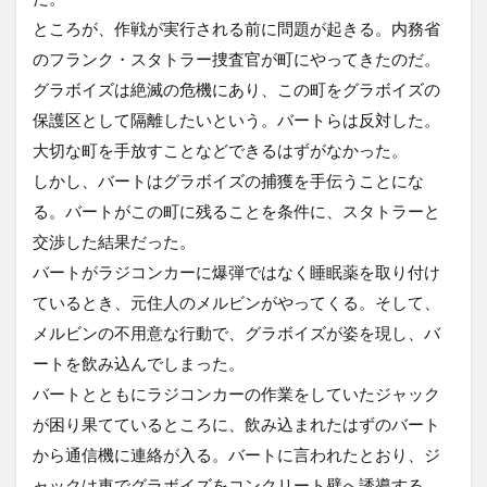
ところが、作戦が実行される前に問題が起きる。内務省
のフランク・スタトラー捜査官が町にやってきたのだ。
グラボイズは絶滅の危機にあり、この町をグラボイズの
保護区として隔離したいという。バートらは反対した。
大切な町を手放すことなどできるはずがなかった。
しかし、バートはグラボイズの捕獲を手伝うことにな
る。バートがこの町に残ることを条件に、スタトラーと
交渉した結果だった。
バートがラジコンカーに爆弾ではなく睡眠薬を取り付け
ているとき、元住人のメルビンがやってくる。そして、
メルビンの不用意な行動で、グラボイズが姿を現し、バ
ートを飲み込んでしまった。
バートとともにラジコンカーの作業をしていたジャック
が困り果てているところに、飲み込まれたはずのバート
から通信機に連絡が入る。バートに言われたとおり、ジ
ャックは車でグラボイズをコンクリート壁へ誘導する。