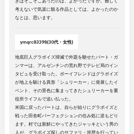
きはそこそこあったのは、よかったですが。難しく
考えないで気楽に観る作品としては、よかったのか
なとは、思います。
ymqrc83398(30代・女性)
地底巨人グラボイズ掃滅で外題を馳せたバート・ガ
ンマーは、アルゼンチンの荒れ野でテレビ局のイン
タビュを受け取った。ボーイフレンドはグラボイズ
が地上を駆ける異形「シュリーカー」に発展したイ
ベント、その景色に集まってきたシュリーカーを重
役所ライフルで追い払った。
米国に戻ったバートは、自らが始りにグラボイズと
戦った田舎町パーフェクションの住み処に逆もどり
ます。村では新鮮にやってきたジャッキという男の
人が、グラボイズ探しのサファリ・巡歴を行ってい