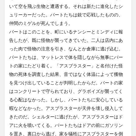
いて空を飛ぶ生物と遭遇する。それは新たに進化したシ
ュリーカーだった。バートたちは銃で応戦したものの、
仲間のミゲルが死んでしまう。
バートはこのことを、町にいるナンシーとミンディに報
告したが、既に怪物が襲ってきていた。二人は店内にあ
った肉で怪物の注意を引き、なんとか倉庫に逃げ込む。
バートたちは、マットレスで体を隠しながら無事にバー
トの家にたどり着く。「アスブラスター」と名付けた怪
物の死体を調査した結果、音ではなく体温によって獲物
を見つけ出していることが判明したからだ。バートの家
はコンクリートで守られており、グラボイズが襲ってく
る心配はなかった。しかし、バートたちに安心している
暇などなかった。アスブラスターが天井を壊し侵入して
きたのだ。シェルターに逃げたが、アスブラスターはド
アに火を噴いてくる。バートたちはドアの前にガソリン
を置き、裏口から逃げ、家を犠牲にアスブラスターを倒