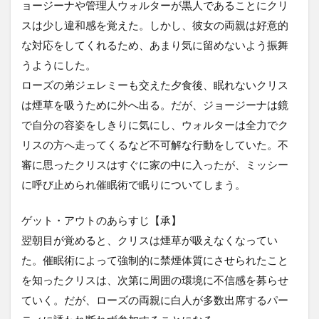
ョージーナや管理人ウォルターが黒人であることにクリ
スは少し違和感を覚えた。しかし、彼女の両親は好意的
な対応をしてくれるため、あまり気に留めないよう振舞
うようにした。
ローズの弟ジェレミーも交えた夕食後、眠れないクリス
は煙草を吸うために外へ出る。だが、ジョージーナは鏡
で自分の容姿をしきりに気にし、ウォルターは全力でク
リスの方へ走ってくるなど不可解な行動をしていた。不
審に思ったクリスはすぐに家の中に入ったが、ミッシー
に呼び止められ催眠術で眠りについてしまう。
ゲット・アウトのあらすじ【承】
翌朝目が覚めると、クリスは煙草が吸えなくなってい
た。催眠術によって強制的に禁煙体質にさせられたこと
を知ったクリスは、次第に周囲の環境に不信感を募らせ
ていく。だが、ローズの両親に白人が多数出席するパー