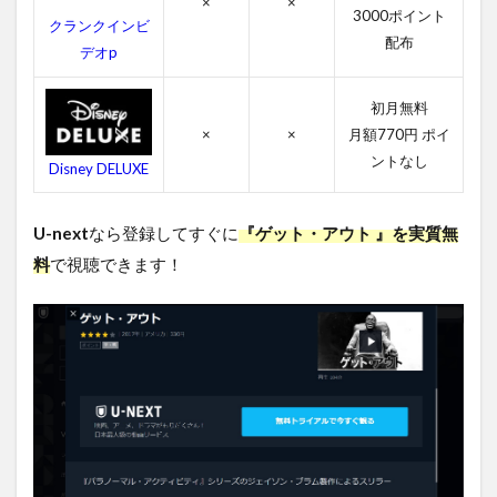
方法
×
×
3000ポイント
まと
クランクインビ
め
配布
デオp
初月無料
×
×
月額770円 ポイ
ントなし
Disney DELUXE
U-next
なら登録してすぐに
『ゲット・アウト 』を実質無
料
で視聴できます！