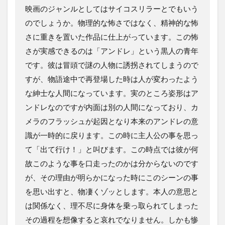
映画のジャンルとしてはサイコスリラーとでもいう
のでしょうか。物理的な怖さではなく、精神的な怖
さに重きを置いた作品に仕上がっています。この怖
さが実感できるのは「アンドレ」という黒人の青年
です。彼は冒頭で謎の人物に誘拐されてしまうので
すが、物語途中で再登場した時は人が変わったよう
な紳士な人間になっています。実のところ姿形はア
ンドレなのですが内面は別の人間になっており、カ
メラのフラッシュが起因となり本来のアンドレの意
識が一時的に戻ります。この時に主人公の事を思っ
て「出て行け！」と叫びます。この時点では彼が何
故このような事を口走ったのかは分からないのです
が、その理由が明らかになった時にこのシーンの事
を思い出すと、物凄くゾッとします。本人の意思と
は関係なく、理不尽に身体を乗っ取られてしまった
その過程を想像すると哀れでなりません。しかも惨