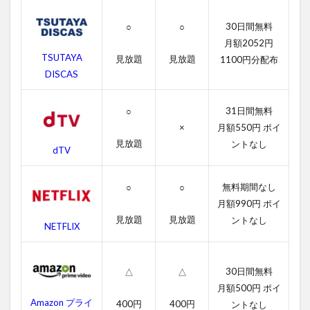
アウ
ト の
30日間無料
○
○
字幕
月額2052円
動画
TSUTAYA
見放題
見放題
1100円分配布
2.2
DISCAS
吹き
替え
31日間無料
動画
○
×
月額550円 ポイ
3
見放題
ントなし
ゲッ
dTV
ト・
アウ
無料期間なし
○
○
ト
のあ
月額990円 ポイ
らす
見放題
見放題
ントなし
NETFLIX
じ
4
ゲッ
30日間無料
△
△
ト・
月額500円 ポイ
アウ
Amazon プライ
400円
400円
ントなし
ト