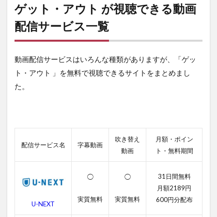
アウ
ゲット・アウト が視聴できる動画
ト
が視
配信サービス一覧
聴で
きる
動画
動画配信サービスはいろんな種類がありますが、「ゲッ
配信
サー
ト・アウト 」を無料で視聴できるサイトをまとめまし
ビス
た。
一覧
2
ゲッ
ト・
アウ
吹き替え
月額・ポイン
ト
配信サービス名
字幕動画
の無
動画
ト・無料期間
料動
画一
31日間無料
◯
◯
覧
月額2189円
2.1
実質無料
実質無料
600円分配布
U-NEXT
ゲッ
ト・