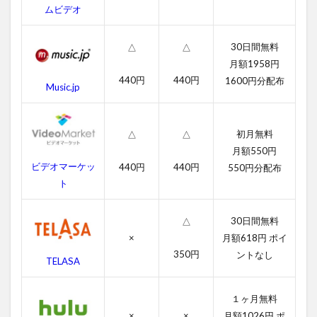
ムビデオ
の作
品情
報
30日間無料
△
△
4.1
月額1958円
ゲッ
440円
440円
1600円分配布
Music.jp
ト・
アウ
トの
感想
初月無料
△
△
月額550円
4.2
ビデオマーケッ
440円
440円
ゲッ
550円分配布
ト・
ト
アウ
トの
30日間無料
キャ
△
ス
×
月額618円 ポイ
ト・
350円
ントなし
TELASA
吹き
替え
声優
１ヶ月無料
4.3
×
×
月額1026円 ポ