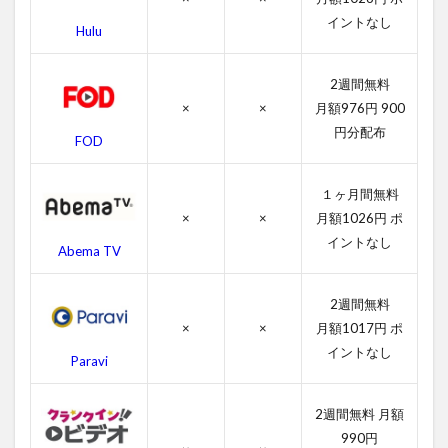
ゲッ
イントなし
Hulu
ト・
アウ
トの
2週間無料
スタ
×
×
月額976円 900
ッフ
円分配布
FOD
4.4
ゲッ
ト・
１ヶ月間無料
アウ
×
×
月額1026円 ポ
トの
関連
イントなし
Abema TV
作品
5
2週間無料
ゲッ
×
×
月額1017円 ポ
ト・
イントなし
アウ
Paravi
トを
無料
視聴
2週間無料 月額
する
990円