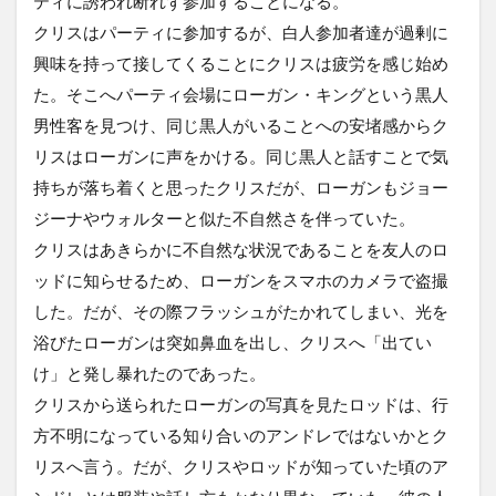
ティに誘われ断れず参加することになる。
クリスはパーティに参加するが、白人参加者達が過剰に
興味を持って接してくることにクリスは疲労を感じ始め
た。そこへパーティ会場にローガン・キングという黒人
男性客を見つけ、同じ黒人がいることへの安堵感からク
リスはローガンに声をかける。同じ黒人と話すことで気
持ちが落ち着くと思ったクリスだが、ローガンもジョー
ジーナやウォルターと似た不自然さを伴っていた。
クリスはあきらかに不自然な状況であることを友人のロ
ッドに知らせるため、ローガンをスマホのカメラで盗撮
した。だが、その際フラッシュがたかれてしまい、光を
浴びたローガンは突如鼻血を出し、クリスへ「出てい
け」と発し暴れたのであった。
クリスから送られたローガンの写真を見たロッドは、行
方不明になっている知り合いのアンドレではないかとク
リスへ言う。だが、クリスやロッドが知っていた頃のア