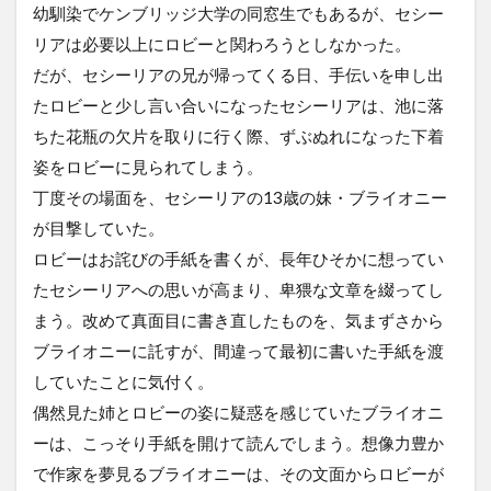
幼馴染でケンブリッジ大学の同窓生でもあるが、セシー
リアは必要以上にロビーと関わろうとしなかった。
だが、セシーリアの兄が帰ってくる日、手伝いを申し出
たロビーと少し言い合いになったセシーリアは、池に落
ちた花瓶の欠片を取りに行く際、ずぶぬれになった下着
姿をロビーに見られてしまう。
丁度その場面を、セシーリアの13歳の妹・ブライオニー
が目撃していた。
ロビーはお詫びの手紙を書くが、長年ひそかに想ってい
たセシーリアへの思いが高まり、卑猥な文章を綴ってし
まう。改めて真面目に書き直したものを、気まずさから
ブライオニーに託すが、間違って最初に書いた手紙を渡
していたことに気付く。
偶然見た姉とロビーの姿に疑惑を感じていたブライオニ
ーは、こっそり手紙を開けて読んでしまう。想像力豊か
で作家を夢見るブライオニーは、その文面からロビーが