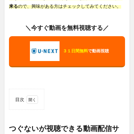
来る
ので、興味がある方はチェックしてみてください。
＼今すぐ動画を無料視聴する／
３１日間無料
で動画視聴
目次
1
つ
ぐ
な
つぐないが視聴できる動画配信サ
い