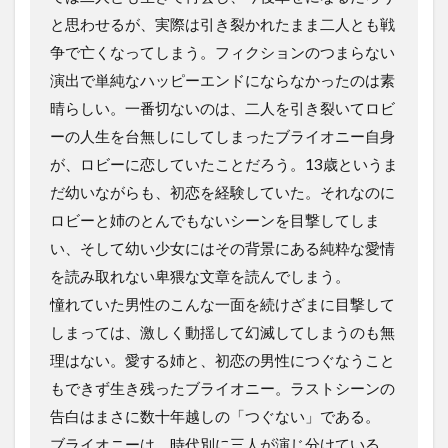
と思わせるが、実際は引き裂かれたまま二人とも戦
争で亡くなってしまう。フィクションのつまらない
演出で単純なハッピーエンドにならなかったのは素
晴らしい。一番切ないのは、二人を引き裂いてロビ
ーの人生を台無しにしてしまったブライオニー自身
が、ロビーに恋していたことだろう。13歳というま
だ幼いながらも、初恋を経験していた。それなのに
ロビーと姉のとんでもないシーンを目撃してしま
い、そして幼い少女にはその背景にある純粋な愛情
を読み取れない卑猥な文章を読んでしまう。
憧れていた男性のこんな一面を続けざまに目撃して
しまっては、激しく動揺して幻滅してしまうのも無
理はない。愛する姉と、初恋の男性につぐなうこと
もできず生き残ったブライオニー。ラストシーンの
告白はまさに数十年越しの「つぐない」である。
ブライオニーは、時代別に三人が演じ分けている。