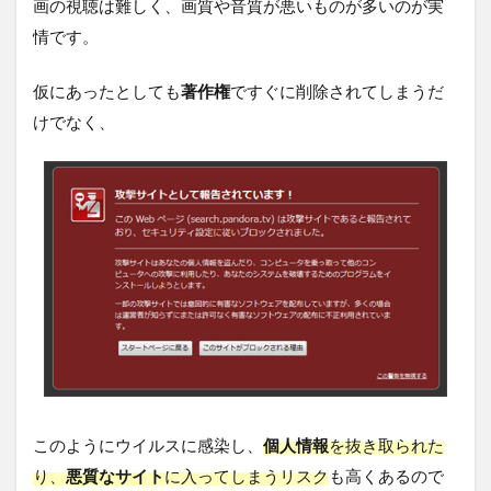
画の視聴は難しく、画質や音質が悪いものが多いのが実
情です。
仮にあったとしても
著作権
ですぐに削除されてしまうだ
けでなく、
このようにウイルスに感染し、
個人情報
を抜き取られた
り、
悪質なサイト
に入ってしまうリスク
も高くあるので