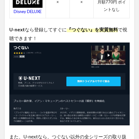
つ
×
×
月額770円 ポイ
ぐ
ントなし
Disney DELUXE
な
い
を
U-next
なら登録してすぐに
『つぐない』を実質無料
で視
無
料
聴できます！
視
聴
す
る
方
法
ま
と
め
また、U-nextなら、つぐない以外の全シリーズの取り扱