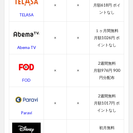
×
×
月額618円 ポイ
ない
のキ
ントなし
TELASA
ャス
ト・
吹き
１ヶ月間無料
替え
×
×
月額1026円 ポ
声優
イントなし
Abema TV
4.3
つぐ
ない
2週間無料
のス
×
×
月額976円 900
タッ
円分配布
フ
FOD
4.4
つぐ
2週間無料
ない
×
×
月額1017円 ポ
の関
イントなし
連作
Paravi
品
5
初月無料