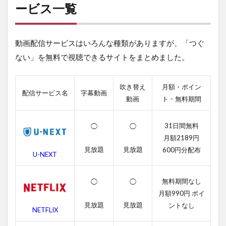
が
ービス一覧
視
聴
で
動画配信サービスはいろんな種類がありますが、「つぐ
き
る
ない」を無料で視聴できるサイトをまとめました。
動
画
配
吹き替え
月額・ポイン
信
配信サービス名
字幕動画
動画
ト・無料期間
サ
ー
ビ
31日間無料
◯
◯
ス
月額2189円
一
覧
見放題
見放題
600円分配布
U-NEXT
2
つ
無料期間なし
◯
◯
ぐ
月額990円 ポイ
な
い
見放題
見放題
ントなし
NETFLIX
の
無