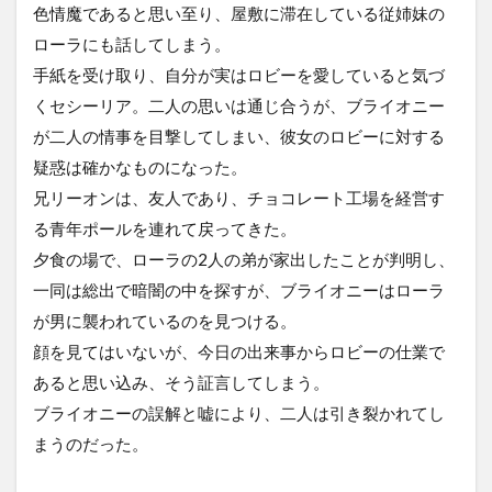
色情魔であると思い至り、屋敷に滞在している従姉妹の
ローラにも話してしまう。
手紙を受け取り、自分が実はロビーを愛していると気づ
くセシーリア。二人の思いは通じ合うが、ブライオニー
が二人の情事を目撃してしまい、彼女のロビーに対する
疑惑は確かなものになった。
兄リーオンは、友人であり、チョコレート工場を経営す
る青年ポールを連れて戻ってきた。
夕食の場で、ローラの2人の弟が家出したことが判明し、
一同は総出で暗闇の中を探すが、ブライオニーはローラ
が男に襲われているのを見つける。
顔を見てはいないが、今日の出来事からロビーの仕業で
あると思い込み、そう証言してしまう。
ブライオニーの誤解と嘘により、二人は引き裂かれてし
まうのだった。