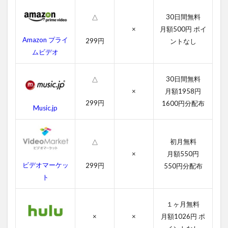
料
動
30日間無料
△
画
×
月額500円 ポイ
一
Amazon プライ
299円
ントなし
覧
ムビデオ
2.1
つぐ
30日間無料
△
ない
×
月額1958円
の字
幕動
299円
1600円分配布
Music.jp
画
2.2
吹き
初月無料
△
替え
×
月額550円
動画
ビデオマーケッ
299円
550円分配布
3
ト
つ
ぐ
１ヶ月無料
な
×
×
月額1026円 ポ
い
の