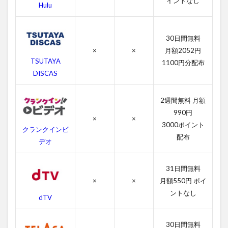
イントなし
Hulu
あ
ら
す
じ
30日間無料
×
×
月額2052円
4
TSUTAYA
1100円分配布
つ
DISCAS
ぐ
な
い
2週間無料 月額
の
990円
作
×
×
品
3000ポイント
クランクインビ
情
配布
デオ
報
4.1
31日間無料
つぐ
ない
×
×
月額550円 ポイ
の感
ントなし
dTV
想
4.2
30日間無料
つぐ