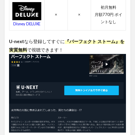
スト
初月無料
ーム
×
×
月額770円 ポイ
の感
ントなし
想
Disney DELUXE
4.2
パー
U-next
なら登録してすぐに
『パーフェクト ストーム』を
フェ
実質無料
で視聴できます！
クト
スト
ーム
のキ
ャス
ト・
吹き
替え
声優
4.3
パー
フェ
クト
スト