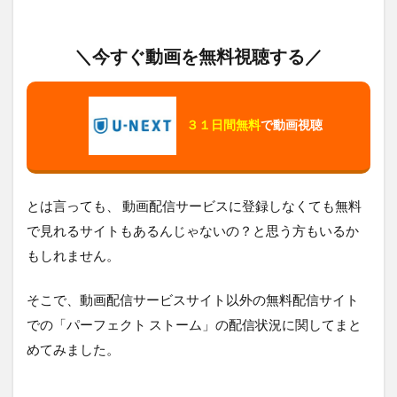
ー
ム
を
＼今すぐ動画を無料視聴する／
無
料
視
聴
３１日間無料
で動画視聴
す
る
方
法
ま
とは言っても、 動画配信サービスに登録しなくても無料
と
め
で見れるサイトもあるんじゃないの？と思う方もいるか
もしれません。
そこで、動画配信サービスサイト以外の無料配信サイト
での「パーフェクト ストーム」の配信状況に関してまと
めてみました。