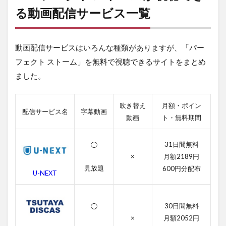
ク
る動画配信サービス一覧
ト
ス
ト
動画配信サービスはいろんな種類がありますが、「パー
ー
ム
フェクト ストーム」を無料で視聴できるサイトをまとめ
が
ました。
視
聴
で
き
吹き替え
月額・ポイン
配信サービス名
字幕動画
る
動画
ト・無料期間
動
画
配
31日間無料
◯
信
×
月額2189円
サ
見放題
600円分配布
ー
U-NEXT
ビ
ス
一
30日間無料
◯
覧
×
月額2052円