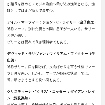
が船長を務めるメカジキ漁船へ乗り込み漁師となる。漁
師としてはまだ新人で最年少。
デイル・マーフィー：ジョン・C・ライリー（金子由之）
通称マーフ。別れた妻との間に息子が一人いる。サリー
と仲が悪い。
ビリーとは親友で良き理解者でもある。
デヴィッド・サリヴァン：ウィリアム・フィクナー（牛
山茂）
通称サリー。口を開けば、皮肉ばかりを言う性格でマー
フと仲が悪い。しかし、マーフが危険な状況下では、一
番に助けようとする良い面もある。
クリスティーナ・“クリス”・コッター ：ダイアン・レイ
ン（深見梨加）
ボビーの恋人。危険が伴う出漁にボビーを送り出すこと