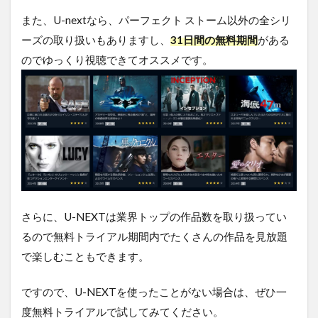
ーム
のス
また、U-nextなら、パーフェクト ストーム以外の全シリ
タッ
ーズの取り扱いもありますし、
31日間の無料期間
がある
フ
のでゆっくり視聴できてオススメです。
4.4
パー
フェ
クト
スト
ーム
の関
連作
品
5
パ
さらに、U-NEXTは業界トップの作品数を取り扱ってい
ー
るので無料トライアル期間内でたくさんの作品を見放題
フ
で楽しむこともできます。
ェ
ク
ト
ですので、U-NEXTを使ったことがない場合は、ぜひ一
ス
ト
度無料トライアルで試してみてください。