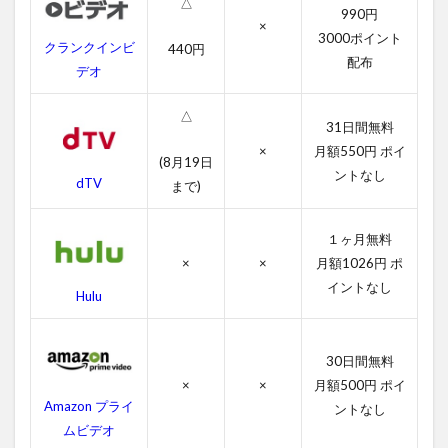
△
ーム
990円
×
の字
3000ポイント
クランクインビ
幕動
440円
配布
画
デオ
2.2
△
吹き
31日間無料
替え
×
月額550円 ポイ
動画
(8月19日
ントなし
dTV
まで)
3
パ
ー
１ヶ月無料
フ
×
×
月額1026円 ポ
ェ
イントなし
ク
Hulu
ト
ス
ト
30日間無料
ー
×
×
月額500円 ポイ
ム
の
Amazon プライ
ントなし
あ
ムビデオ
ら