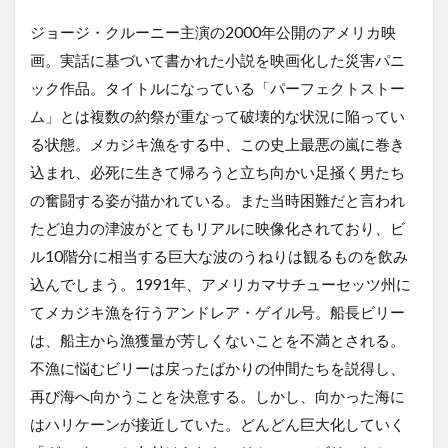
ジョージ・クルーニー主演の2000年公開のアメリカ映
画。実話に基づいて書かれた小説を映画化した災害パニ
ック作品。タイトルになっている「パーフェクトストー
ム」とは複数の約祭が重なって破壊的な状況に陥ってい
る状態。メカジキ漁をする中、この史上最悪の嵐に巻き
込まれ、必死に生きて帰ろうと立ち向かい足掻く男たち
の奮闘する姿が描かれている。また当時困難だと言われ
たど迫力の津波がとてもリアルに映像化されており、ビ
ル10階分に相当する巨大な波のうねりは観るものを飲み
込んでしまう。1991年、アメリカマサチューセッツ州に
てメカジキ漁を行うアンドレア・ゲイル号。船長ビリー
は、船主から漁獲量が芳しくないことを不満とされる。
不漁に悩むビリーは戻ったばかりの仲間たちを説得し、
再び海へ向かうことを決意する。しかし、向かった海に
はハリケーンが接近していた。どんどん巨大化していく