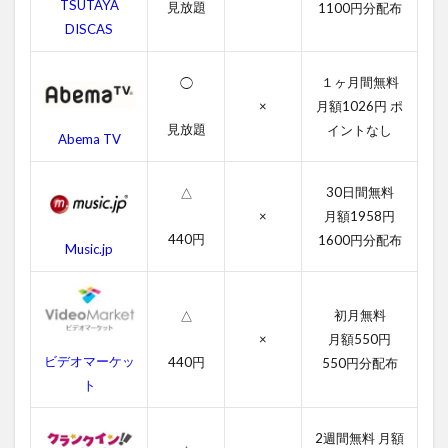
2
TSUTAYA
見放題
1100円分配布
パ
DISCAS
ー
フ
ェ
１ヶ月間無料
◯
ク
×
月額1026円 ポ
ト
見放題
イントなし
ス
Abema TV
ト
ー
30日間無料
△
ム
の
×
月額1958円
無
440円
1600円分配布
Music.jp
料
動
画
一
初月無料
△
覧
×
月額550円
2.1
ビデオマーケッ
440円
550円分配布
パー
ト
フェ
クト
2週間無料 月額
スト