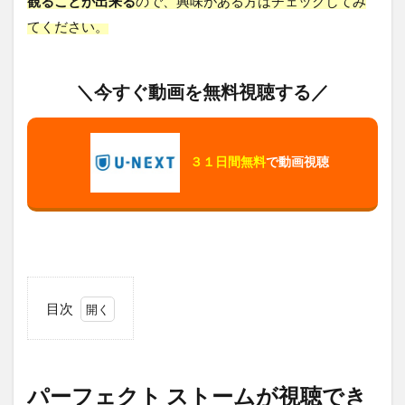
観ることが出来る
ので、興味がある方はチェックしてみ
てください。
＼今すぐ動画を無料視聴する／
３１日間無料
で動画視聴
目次
1
パ
ー
フ
パーフェクト ストームが視聴でき
ェ