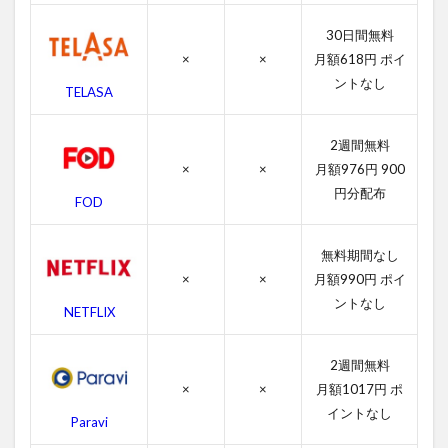
す
じ
30日間無料
×
×
月額618円 ポイ
4
ントなし
パ
TELASA
ー
フ
ェ
2週間無料
ク
×
×
月額976円 900
ト
円分配布
FOD
ス
ト
ー
無料期間なし
ム
の
×
×
月額990円 ポイ
作
ントなし
NETFLIX
品
情
報
2週間無料
4.1
×
×
月額1017円 ポ
パー
イントなし
Paravi
フェ
クト