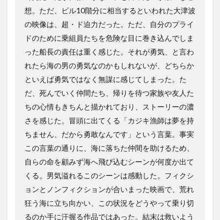
想。ただ、ビル10階分に相当するといわれた大津波
の映像は、超・ド迫力だった。ただ、自分のプライ
ドのために乗組員たちを危険な目に巻き込んでしま
った船長の責任は重く感じた。それが勇気、と言わ
れたら海の男の勇気なのかもしれないが、どちらか
といえば勇気ではなく無謀に感じてしまった。た
だ、死んでいく仲間たち、帰りを待つ家族や友人た
ちの心情もきちんと描かれており、ストーリーの濃
さを感じた。冒頭に出てくる「カジキ漁師は夢を持
ちません、だから勇敢なんです」という言葉。事実
この言葉の通りに、海に落ちた仲間を助けるため、
自らの命を顧みず海へ飛び込むシーンが何度か出て
くる。男気溢れるこのシーンは感動した。フィクシ
ョンとノンフィクションが合いまった映画で、荒れ
狂う海に立ち向かい、この状況をどうやって乗り切
るのか手に汗握る作品ではあった。結末は救いよう