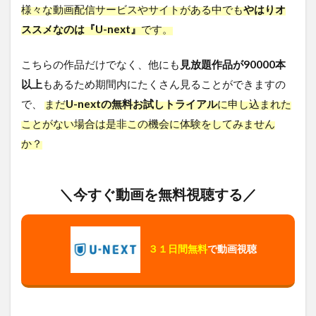
様々な動画配信サービスやサイトがある中でも
やはりオ
ススメなのは『U-next』
です。
こちらの作品だけでなく、他にも
見放題作品が90000本
以上
もあるため期間内にたくさん見ることができますの
で、
まだ
U-nextの無料お試しトライアル
に申し込まれた
ことがない場合は是非この機会に体験をしてみません
か？
＼今すぐ動画を無料視聴する／
３１日間無料
で動画視聴