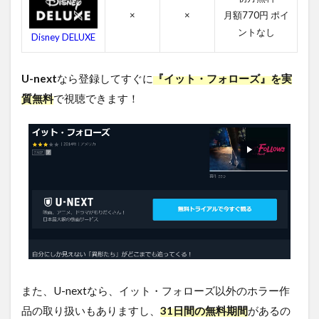
ロー
×
×
月額770円 ポイ
ズを
ントなし
無料
Disney DELUXE
視聴
する
方法
U-next
なら登録してすぐに
『イット・フォローズ』を実
まと
質無料
で視聴できます！
め
また、U-nextなら、イット・フォローズ以外のホラー作
品の取り扱いもありますし、
31日間の無料期間
があるの