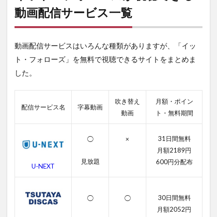
ズが
動画配信サービス一覧
視聴
でき
る動
動画配信サービスはいろんな種類がありますが、「イッ
画配
信サ
ト・フォローズ」を無料で視聴できるサイトをまとめま
ービ
した。
ス一
覧
2
吹き替え
月額・ポイン
配信サービス名
字幕動画
イッ
動画
ト・無料期間
ト・
フォ
ロー
31日間無料
◯
×
ズの
月額2189円
無料
見放題
600円分配布
動画
U-NEXT
一覧
2.1
30日間無料
◯
◯
イッ
ト・
月額2052円