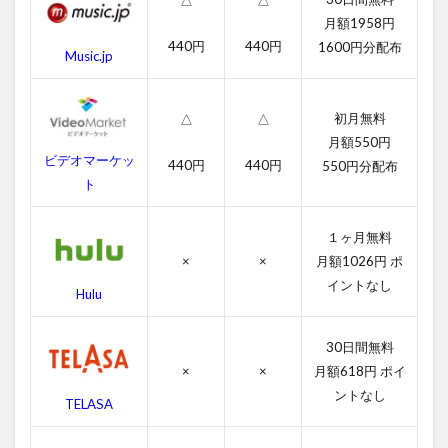
△
△
ロー
ズの
月額1958円
作品
440円
440円
1600円分配布
Music.jp
情報
4.1
イッ
初月無料
△
△
ト・
月額550円
フォ
ビデオマーケッ
440円
440円
550円分配布
ロー
ト
ズの
感想
１ヶ月無料
4.2
×
×
月額1026円 ポ
イッ
ト・
イントなし
Hulu
フォ
ロー
ズの
30日間無料
キャ
×
×
月額618円 ポイ
ス
ントなし
ト・
TELASA
吹き
替え