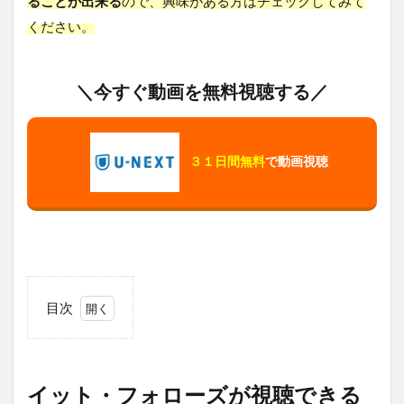
ることが出来る
ので、興味がある方はチェックしてみて
ください。
＼今すぐ動画を無料視聴する／
３１日間無料
で動画視聴
目次
1
イッ
ト・
フォ
イット・フォローズが視聴できる
ロー