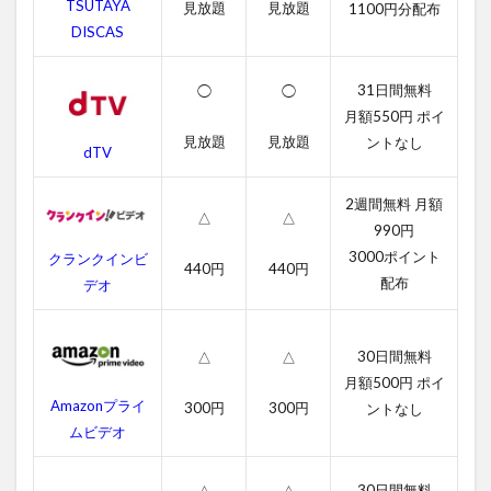
フォ
TSUTAYA
見放題
見放題
1100円分配布
ロー
DISCAS
ズの
字幕
動画
31日間無料
◯
◯
月額550円 ポイ
2.2
見放題
見放題
ントなし
吹き
dTV
替え
動画
2週間無料 月額
△
△
3
990円
イッ
3000ポイント
クランクインビ
ト・
440円
440円
配布
デオ
フォ
ロー
ズの
あら
30日間無料
△
△
すじ
月額500円 ポイ
Amazonプライ
300円
300円
4
ントなし
ムビデオ
イッ
ト・
フォ
30日間無料