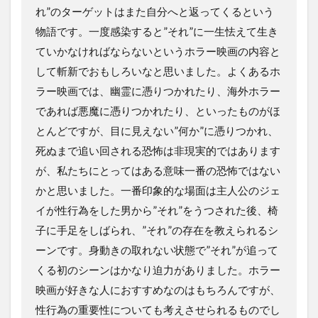
れ”のターゲットはまた自分へと返ってくるという
物語です。一度感染すると”それ”に一生怯えて生き
ていかなければならないというホラー映画の内容と
して斬新でおもしろいなと思いました。よくあるホ
ラー映画では、幽霊に憑りつかれたり、海外ホラー
であれば悪魔に憑りつかれたり、といったものがほ
とんどですが、目に見えない”何か”に憑りつかれ、
死ぬまで追い回される恐怖は非現実的ではあります
が、私たちにとってはある意味一番の恐怖ではない
かと思いました。一番印象的な場面は主人公のジェ
イが性行為をした男から”それ”をうつされた後、椅
子に手足をしばられ、”それ”の存在を教えられるシ
ーンです。身動きの取れない状態で”それ”が追って
くる初のシーンはかなり迫力がありました。ホラー
映画が好きな人におすすめなのはもちろんですが、
性行為の重要性についても考えさせられるものでし