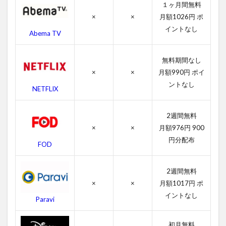
声優
１ヶ月間無料
×
×
月額1026円 ポ
4.3
イントなし
イッ
Abema TV
ト・
フォ
無料期間なし
ロー
ズの
×
×
月額990円 ポイ
スタ
ントなし
NETFLIX
ッフ
4.4
2週間無料
イッ
ト・
×
×
月額976円 900
フォ
円分配布
FOD
ロー
ズの
関連
2週間無料
作品
×
×
月額1017円 ポ
5
イントなし
Paravi
イッ
ト・
フォ
初月無料