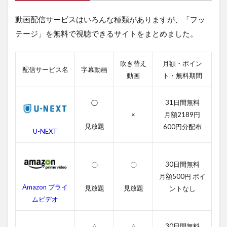
聴
動画配信サービスはいろんな種類がありますが、「フッ
で
き
テージ」を無料で視聴できるサイトをまとめました。
る
動
画
吹き替え
月額・ポイン
配
配信サービス名
字幕動画
動画
ト・無料期間
信
サ
ー
31日間無料
◯
ビ
×
月額2189円
ス
一
見放題
600円分配布
U-NEXT
覧
2
フ
30日間無料
〇
〇
ッ
月額500円 ポイ
テ
Amazon プライ
見放題
見放題
ントなし
ー
ムビデオ
ジ
の
無
30日間無料
△
△