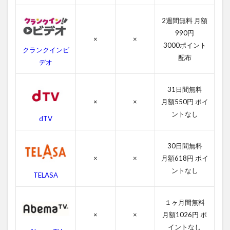
の
あ
2週間無料 月額
ら
す
990円
×
×
じ
3000ポイント
クランクインビ
配布
4
デオ
フ
ッ
31日間無料
テ
ー
×
×
月額550円 ポイ
ジ
ントなし
dTV
の
作
品
30日間無料
情
×
×
月額618円 ポイ
報
ントなし
TELASA
4.1
フッ
テー
１ヶ月間無料
ジの
×
×
月額1026円 ポ
感想
イントなし