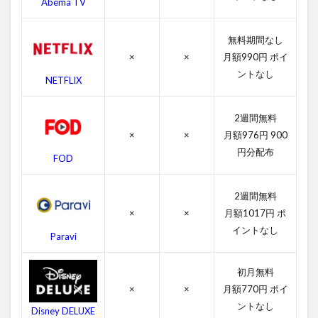
Abema TV
4.2
フッ
テー
無料期間なし
ジの
×
×
月額990円 ポイ
キャ
ス
ントなし
NETFLIX
ト・
吹き
替え
2週間無料
声優
×
×
月額976円 900
4.3
円分配布
FOD
フッ
テー
ジの
2週間無料
スタ
×
×
月額1017円 ポ
ッフ
イントなし
Paravi
4.4
フッ
初月無料
テー
ジの
×
×
月額770円 ポイ
関連
ントなし
Disney DELUXE
作品