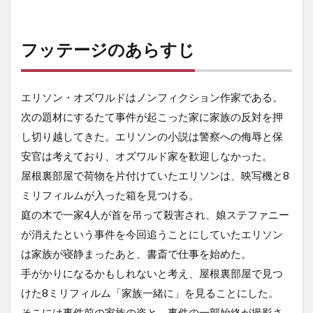
フッテージのあらすじ
エリソン・オズワルドはノンフィクション作家である。
次の題材にするたて事件が起こった家に家族の反対を押
し切り越してきた。エリソンの小説は警察への侮辱と保
安官は考えており、オズワルド家を歓迎しなかった。
屋根裏部屋で荷物を片付けていたエリソンは、映写機と8
ミリフィルムが入った箱を見つける。
庭の木で一家4人が首を吊って殺害され、娘ステファニー
が消えたという事件を今回追うことにしていたエリソン
は家族が寝静まったあと、書斎で仕事を始めた。
手がかりになるかもしれないと考え、屋根裏部屋で見つ
けた8ミリフィルム「家族一緒に」を見ることにした。
そこには事件前の家族の姿と、事件の一部始終が撮影さ