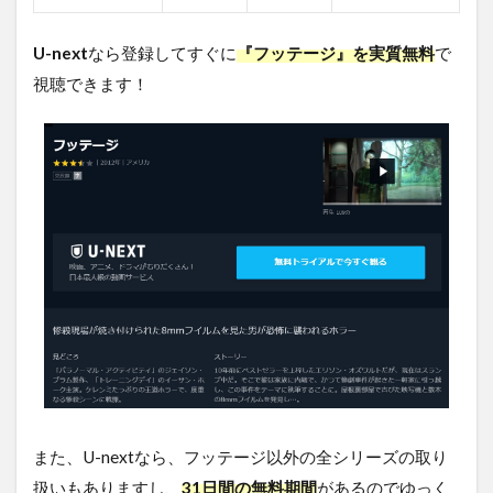
5
U-next
なら登録してすぐに
『フッテージ』を実質無料
で
フ
ッ
視聴できます！
テ
ー
ジ
を
無
料
視
聴
す
る
方
法
ま
と
め
また、U-nextなら、フッテージ以外の全シリーズの取り
扱いもありますし、
31日間の無料期間
があるのでゆっく