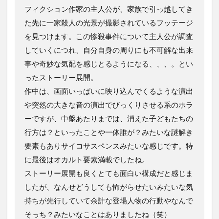
フィクション作家の主人公が、家族で引っ越してき
た先に一家殺人の光景が撮影されているフッテージ
を見つけます。この惨殺事件について主人公が調査
していくにつれ、自分自身の周りにも不可解な出来
事や奇妙な気配を感じとるようになる、、、。とい
ったストーリー展開。
作中は、画面いっぱいに映り込んでくるような演出
や突然の大きな音の演出でびっくりさせる系のホラ
ーですが、中盤あたりまでは、消えた子どもたちの
行方は？といったことや一体誰が？みたいな謎解き
要素もありサイコサスペンスみたいな感じです。特
に最後はオカルト要素満載でしたね。
ストーリー展開も良くとても面白い構成だと感じま
したが、なんせどうしても怖がらせたいみたいな気
持ちが先行していて余計な登場人物の行動やなんで
そっち？みたいなことはありましたね（笑）