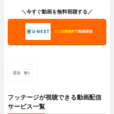
＼今すぐ動画を無料視聴する／
３１日間無料
で動画視聴
目次
1
フ
ッ
テ
フッテージが視聴できる動画配信
ー
ジ
サービス一覧
が
視