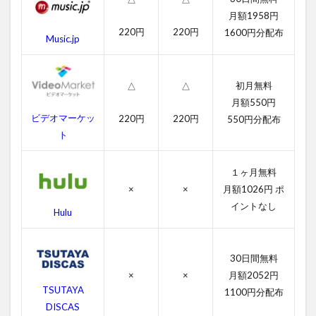
料
月額1958円
動
画
220円
220円
1600円分配布
Music.jp
一
覧
2.1
初月無料
△
△
フッ
月額550円
テー
ビデオマーケッ
220円
220円
550円分配布
ジの
ト
字幕
動画
１ヶ月無料
2.2
吹き
×
×
月額1026円 ポ
替え
イントなし
Hulu
動画
3
フ
30日間無料
ッ
×
×
月額2052円
テ
TSUTAYA
1100円分配布
ー
DISCAS
ジ