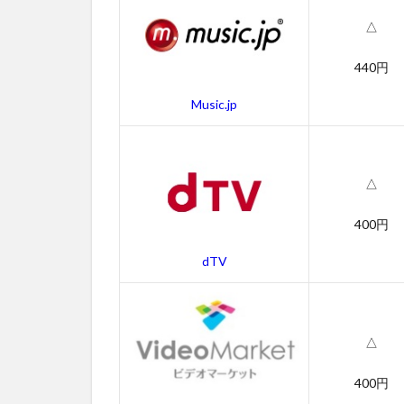
ュー
ヨー
△
クの
幻の
440円
字幕
動画
Music.jp
2.2
吹き
替え
△
動画
3
400円
ゴ
ー
dTV
ス
ト
／
ニ
△
ュ
ー
400円
ヨ