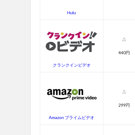
／
ニ
Hulu
ュ
ー
ヨ
ー
△
ク
の
440円
幻
の
クランクインビデオ
無
料
動
画
△
一
覧
299円
2.1
ゴー
Amazon プライムビデオ
スト
／ニ