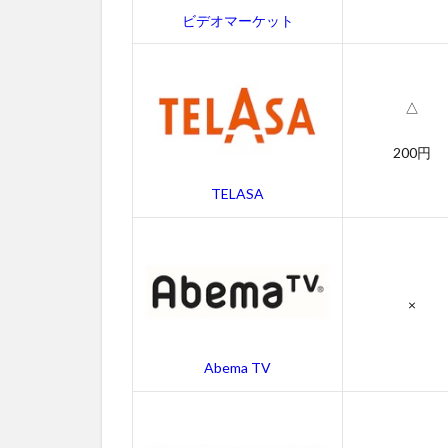
ー
ビデオマーケット
ク
の
幻
の
△
あ
ら
す
200円
じ
TELASA
4
ゴ
ー
ス
ト
×
／
ニ
ュ
Abema TV
ー
ヨ
ー
ク