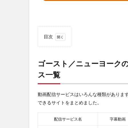
目次
1
ゴ
ー
ゴースト／ニューヨーク
ス
ト
ス一覧
／
ニ
ュ
ー
動画配信サービスはいろんな種類がありま
ヨ
できるサイトをまとめました。
ー
ク
の
配信サービス名
字幕動画
幻