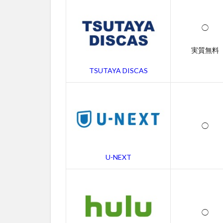
が
視
聴
◯
で
き
実質無料
る
動
TSUTAYA DISCAS
画
配
信
サ
ー
◯
ビ
ス
一
U-NEXT
覧
2
ゴ
ー
ス
◯
ト