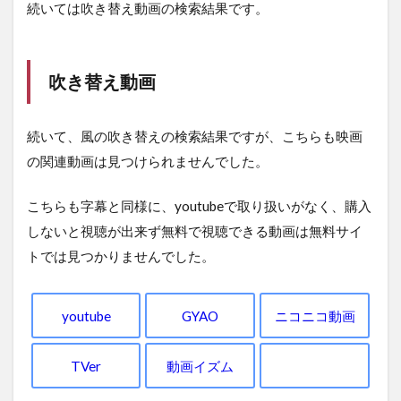
続いては吹き替え動画の検索結果です。
吹き替え動画
続いて、風の吹き替えの検索結果ですが、こちらも映画
の関連動画は見つけられませんでした。
こちらも字幕と同様に、youtubeで取り扱いがなく、購入
しないと視聴が出来ず無料で視聴できる動画は無料サイ
トでは見つかりませんでした。
youtube
GYAO
ニコニコ動画
TVer
動画イズム