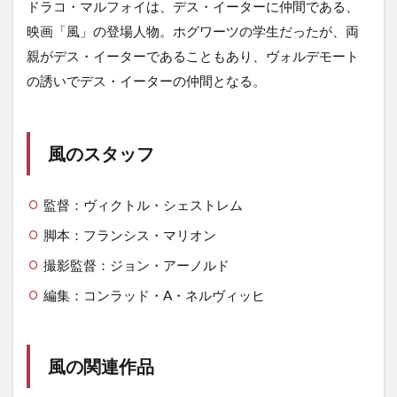
ドラコ・マルフォイは、デス・イーターに仲間である、
映画「風」の登場人物。ホグワーツの学生だったが、両
親がデス・イーターであることもあり、ヴォルデモート
の誘いでデス・イーターの仲間となる。
風のスタッフ
監督：ヴィクトル・シェストレム
脚本：フランシス・マリオン
撮影監督：ジョン・アーノルド
編集：コンラッド・A・ネルヴィッヒ
風の関連作品