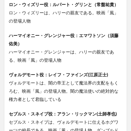
ロン・ウィズリー役：ルパート・グリンと（常盤祐貴）
ロン・ウィズリーは、ハリーの親友である。映画「風」
の登場人物
ハーマイオニー・グレンジャー役：エマワトソン（須藤
佑美）
ハーマイオニー・グレンジャーは、ハリーの親友であ
る、映画「風」の登場人物
ヴォルデモート役：レイフ・ファインズ(江原正士)
ヴォルデモートは、闇の帝王として魔法界の支配をもく
ろむ、映画「風」の登場人物。闇の魔法使いの絶対的な
権力者として君臨している
セブルス・スネイプ役：アラン・リックマン(土師孝也)
セブルス・スネイプは、ヴォルデモートに仕えるホグワ
ーツの校長である、映画「風」の登場人物。ダンブルド