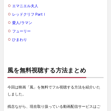
エマニエル夫人
レッドクリフ PartⅠ
愛人/ラマン
フューリー
ひまわり
風を無料視聴する方法まとめ
今回は映画「風」を無料でフル視聴する方法を紹介いた
しました。
残念ながら、現在取り扱っている動画配信サービスはご