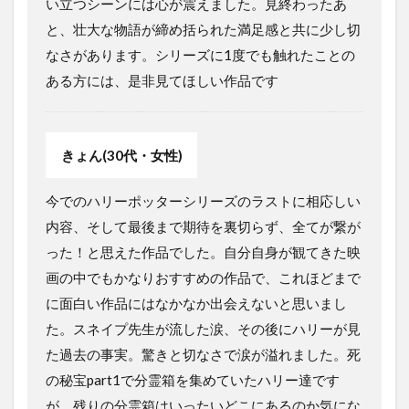
い立つシーンには心が震えました。見終わったあ
と、壮大な物語が締め括られた満足感と共に少し切
なさがあります。シリーズに1度でも触れたことの
ある方には、是非見てほしい作品です
きょん(30代・女性)
今でのハリーポッターシリーズのラストに相応しい
内容、そして最後まで期待を裏切らず、全てが繋が
った！と思えた作品でした。自分自身が観てきた映
画の中でもかなりおすすめの作品で、これほどまで
に面白い作品にはなかなか出会えないと思いまし
た。スネイプ先生が流した涙、その後にハリーが見
た過去の事実。驚きと切なさで涙が溢れました。死
の秘宝part1で分霊箱を集めていたハリー達です
が、残りの分霊箱はいったいどこにあるのか気にな