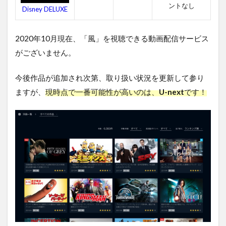
ントなし
Disney DELUXE
2020年10月現在、「風」を視聴できる動画配信サービス
がございません。
今後作品が追加され次第、取り扱い状況を更新して参り
ますが、
現時点で一番可能性が高いのは、
U-next
です！