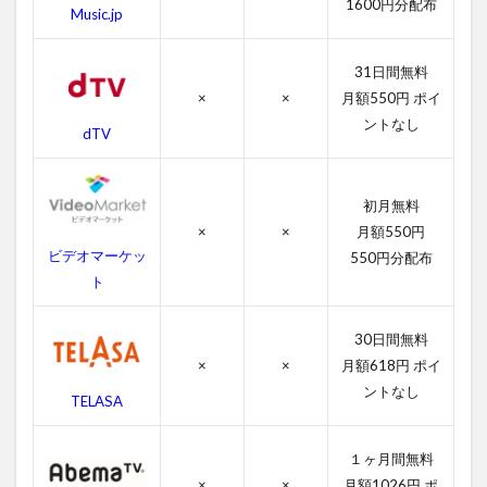
1600円分配布
Music.jp
4.1
風の
31日間無料
感想
×
×
月額550円 ポイ
4.2
ントなし
dTV
風の
キャ
ス
ト・
初月無料
吹き
×
×
月額550円
替え
ビデオマーケッ
550円分配布
声優
ト
4.3
風の
スタ
30日間無料
ッフ
×
×
月額618円 ポイ
ントなし
4.4
TELASA
風の
関連
１ヶ月間無料
作品
×
×
月額1026円 ポ