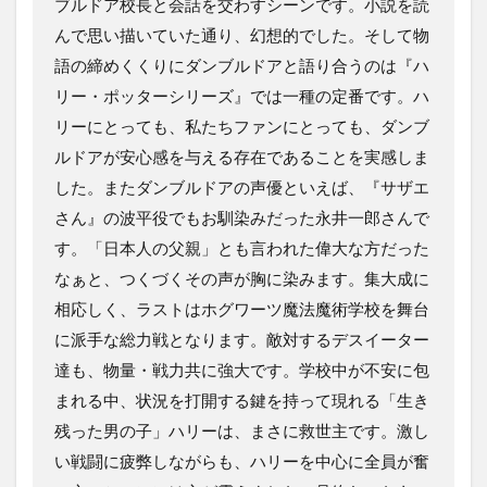
ブルドア校長と会話を交わすシーンです。小説を読
んで思い描いていた通り、幻想的でした。そして物
語の締めくくりにダンブルドアと語り合うのは『ハ
リー・ポッターシリーズ』では一種の定番です。ハ
リーにとっても、私たちファンにとっても、ダンブ
ルドアが安心感を与える存在であることを実感しま
した。またダンブルドアの声優といえば、『サザエ
さん』の波平役でもお馴染みだった永井一郎さんで
す。「日本人の父親」とも言われた偉大な方だった
なぁと、つくづくその声が胸に染みます。集大成に
相応しく、ラストはホグワーツ魔法魔術学校を舞台
に派手な総力戦となります。敵対するデスイーター
達も、物量・戦力共に強大です。学校中が不安に包
まれる中、状況を打開する鍵を持って現れる「生き
残った男の子」ハリーは、まさに救世主です。激し
い戦闘に疲弊しながらも、ハリーを中心に全員が奮