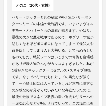
えのこ（20代・女性)
ハリー・ポッターと死の秘宝 PART2はハリーポッ
ターシリーズの本編の最終話です。いよいよヴォル
デモートとハリーたちの決着が着きます。やはり、
最後の大きな魔法戦争であるので、ホグワーツ城が
悲しくなるほどボロボロになってしまって怪我人や
命を落としてしまう人も大勢いる、とても恐ろしい
ものでした。戦闘シーンはいままでの何倍も臨場感
があり登場人物みんながカッコよすぎました。私が
1番好きなキャラクターはセブルス•スネイプ教授
です。今までハリーたちに対しての当たりが強く
て、一応騎士団には入っているけれど本当に味方な
のか敵なのか分からないみたいな存在だったのに、
最後の最後でスネイプ教授の辛い過去やリリーへの
一途な恋心などが明かされていって、この場面は涙