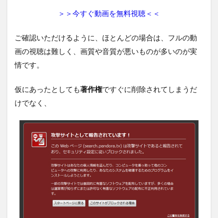
＞＞今すぐ動画を無料視聴＜＜
ご確認いただけるように、ほとんどの場合は、フルの動
画の視聴は難しく、画質や音質が悪いものが多いのが実
情です。
仮にあったとしても
著作権
ですぐに削除されてしまうだ
けでなく、