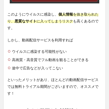
このようにウイルスに感染し、
個人情報
を抜き取られた
り、
悪質なサイト
に入ってしまうリスク
も高くあるので
す。
しかし、動画配信サービスを利用すれば
ウイルスに感染する可能性がない
高画質・高音質でフル動画を観ることができる
途中で広告などが入ってこない
といったメリットがあり、ほとんどの動画配信サービス
では無料トライアル期間がございますので、オススメで
す！