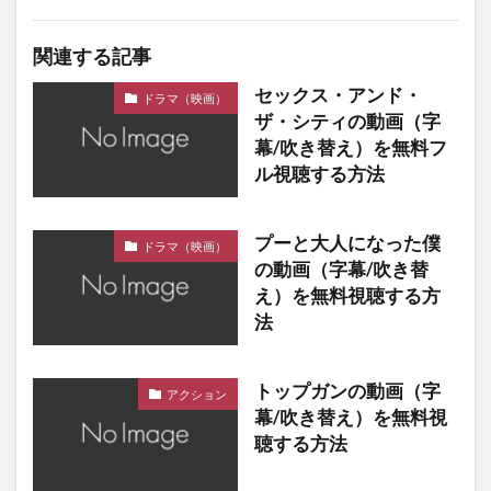
関連する記事
セックス・アンド・
ドラマ（映画）
ザ・シティの動画（字
幕/吹き替え）を無料フ
ル視聴する方法
プーと大人になった僕
ドラマ（映画）
の動画（字幕/吹き替
え）を無料視聴する方
法
トップガンの動画（字
アクション
幕/吹き替え）を無料視
聴する方法