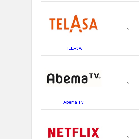
クロ
ーサ
ーの
キャ
×
ス
ト・
吹き
TELASA
替え
声優
4.3
クロ
ーサ
×
ーの
スタ
ッフ
Abema TV
4.4
クロ
ーサ
ーの
×
関連