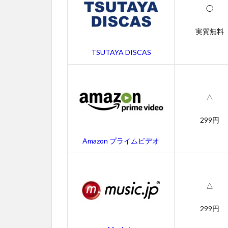
配
◯
信
サ
実質無料
ー
ビ
TSUTAYA DISCAS
ス
一
覧
2
△
ク
ロ
299円
ー
サ
Amazon プライムビデオ
ー
の
無
料
△
動
画
299円
一
覧