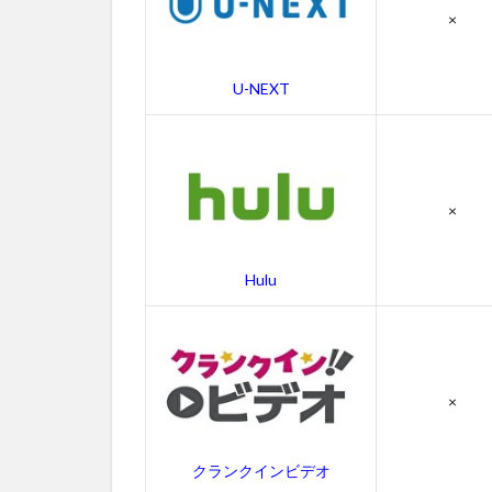
す
×
じ
4
U-NEXT
ク
ロ
ー
サ
ー
×
の
作
品
Hulu
情
報
4.1
クロ
ーサ
×
ーの
感想
クランクインビデオ
4.2