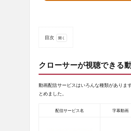
目次
1
ク
ロ
クローサーが視聴できる
ー
サ
ー
が
動画配信サービスはいろんな種類がありま
視
とめました。
聴
で
き
配信サービス名
字幕動画
る
動
画