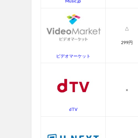
Music.jp
2.1
クロ
ーサ
ーの
△
字幕
動画
299円
2.2
ビデオマーケット
吹き
替え
動画
3
×
ク
ロ
ー
dTV
サ
ー
の
あ
ら