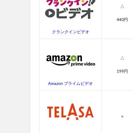
スナ
△
イパ
ーの
440円
キャ
ス
クランクインビデオ
ト・
吹き
替え
声優
△
4.3
アメ
199円
リカ
ン・
Amazon プライムビデオ
スナ
イパ
ー
4.4
×
アメ
リカ
ン・