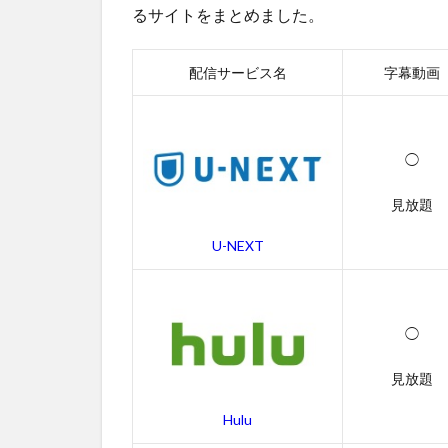
る動
るサイトをまとめました。
画配
信サ
ービ
配信サービス名
字幕動画
ス一
覧
2
◯
アメ
リカ
見放題
ン・
スナ
U-NEXT
イパ
ーの
無料
動画
◯
一覧
2.1
見放題
アメ
リカ
Hulu
ン・