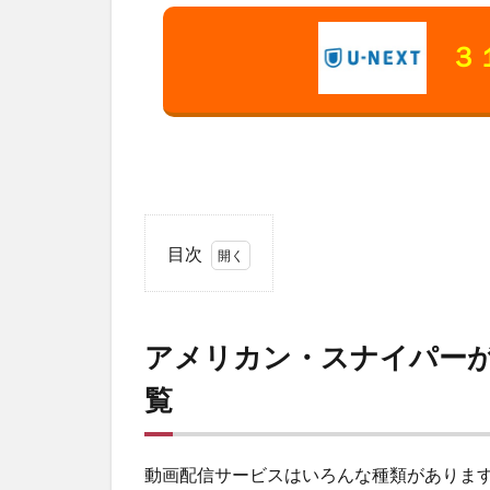
３
目次
1
アメ
リカ
アメリカン・スナイパー
ン・
スナ
覧
イパ
ーが
視聴
でき
動画配信サービスはいろんな種類がありま