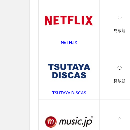
スナ
イパ
ーの
〇
字幕
動画
見放題
2.2
NETFLIX
吹き
替え
動画
3
◯
アメ
リカ
見放題
ン・
スナ
TSUTAYA DISCAS
イパ
ーの
あら
すじ
△
4