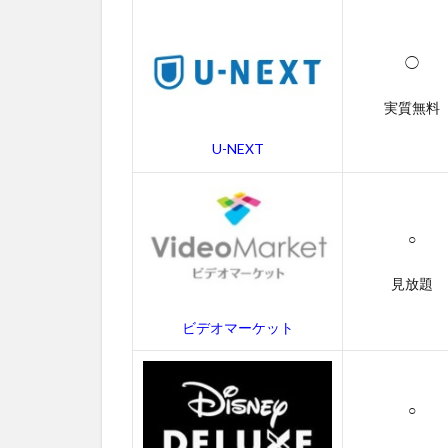
画
配
信
◯
サ
ー
ビ
実質無料
ス
一
U-NEXT
覧
2
ア
○
ー
ロ
見放題
と
少
ビデオマーケット
年
の
無
料
○
動
画