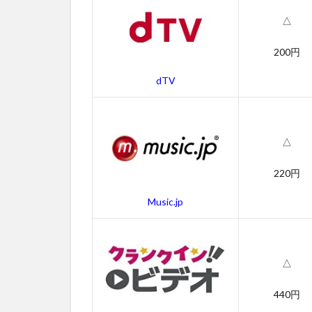
年
△
の
あ
ら
200円
す
じ
dTV
4
ア
ー
△
ロ
と
220円
少
年
Music.jp
の
作
品
情
△
報
4.1
440円
アー