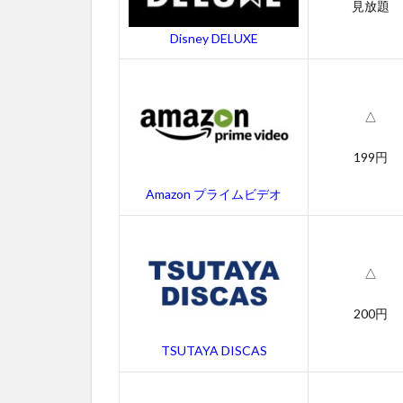
見放題
一
覧
Disney DELUXE
2.1
アー
ロと
△
少年
の字
幕動
199円
画
Amazon プライムビデオ
2.2
吹き
替え
動画
△
3
200円
ア
ー
TSUTAYA DISCAS
ロ
と
少