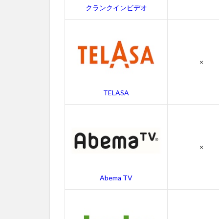
ロと
クランクインビデオ
少年
の感
想
4.2
×
アー
ロと
少年
TELASA
のキ
ャス
ト・
吹き
替え
×
声優
4.3
アー
Abema TV
ロと
少年
のス
タッ