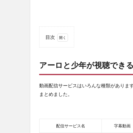
目次
1
ア
ー
アーロと少年が視聴でき
ロ
と
少
年
動画配信サービスはいろんな種類がありま
が
まとめました。
視
聴
で
き
る
配信サービス名
字幕動画
動