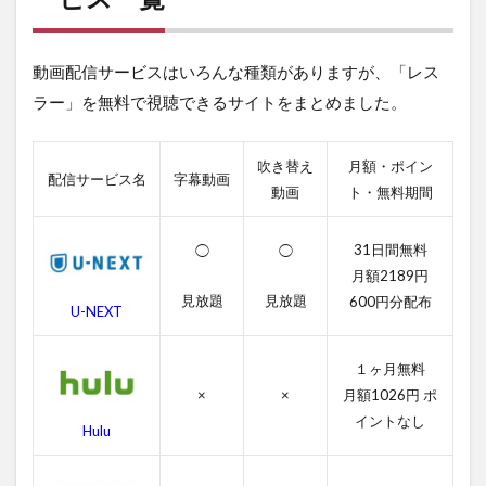
視
聴
で
動画配信サービスはいろんな種類がありますが、「レス
き
る
ラー」を無料で視聴できるサイトをまとめました。
動
画
配
吹き替え
月額・ポイン
信
配信サービス名
字幕動画
動画
ト・無料期間
サ
ー
ビ
31日間無料
◯
◯
ス
月額2189円
一
覧
見放題
見放題
600円分配布
U-NEXT
2
レ
１ヶ月無料
ス
×
×
月額1026円 ポ
ラ
ー
イントなし
Hulu
の
無
料