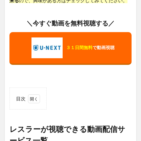
来る
ので、興味がある方はチェックしてみてください。
＼今すぐ動画を無料視聴する／
３１日間無料
で動画視聴
目次
1
レ
ス
ラ
レスラーが視聴できる動画配信サ
ー
が
ービス一覧