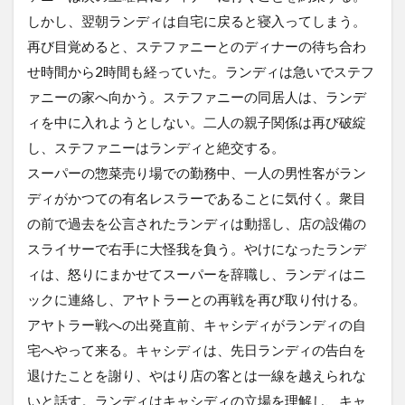
しかし、翌朝ランディは自宅に戻ると寝入ってしまう。
再び目覚めると、ステファニーとのディナーの待ち合わ
せ時間から2時間も経っていた。ランディは急いでステフ
ァニーの家へ向かう。ステファニーの同居人は、ランデ
ィを中に入れようとしない。二人の親子関係は再び破綻
し、ステファニーはランディと絶交する。
スーパーの惣菜売り場での勤務中、一人の男性客がラン
ディがかつての有名レスラーであることに気付く。衆目
の前で過去を公言されたランディは動揺し、店の設備の
スライサーで右手に大怪我を負う。やけになったランデ
ィは、怒りにまかせてスーパーを辞職し、ランディはニ
ックに連絡し、アヤトラーとの再戦を再び取り付ける。
アヤトラー戦への出発直前、キャシディがランディの自
宅へやって来る。キャシディは、先日ランディの告白を
退けたことを謝り、やはり店の客とは一線を越えられな
いと話す。ランディはキャシディの立場を理解し、キャ