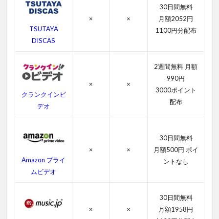
動
30日間無料
画
×
×
月額2052円
一
TSUTAYA
1100円分配布
覧
DISCAS
2.1
レス
2週間無料 月額
ラー
990円
の字
×
×
幕動
3000ポイント
クランクインビ
画
配布
デオ
2.2
吹き
替え
30日間無料
動画
×
×
月額500円 ポイ
Amazon プライ
3
ントなし
レ
ムビデオ
ス
ラ
30日間無料
ー
の
×
×
月額1958円
あ