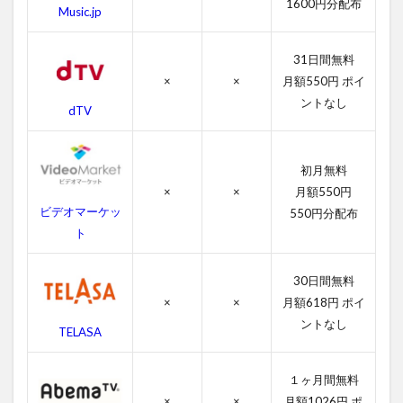
1600円分配布
Music.jp
ら
す
じ
31日間無料
4
×
×
月額550円 ポイ
レ
ントなし
dTV
ス
ラ
ー
の
初月無料
作
×
×
月額550円
品
ビデオマーケッ
550円分配布
情
ト
報
4.1
30日間無料
レス
ラー
×
×
月額618円 ポイ
の感
ントなし
TELASA
想
4.2
１ヶ月間無料
レス
×
×
月額1026円 ポ
ラー