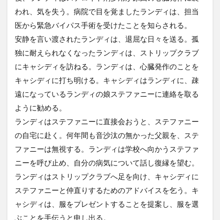
われ、気を失う。病院で目を覚ましたランディは、担当
医から緊急バイパス手術を受けたことを知らされる。
安静を言い渡されたランディは、退屈な日々を送る。孤
独に耐えられなくなったランディは、ストリップクラブ
にキャシディを訪ねる。ランディは、心臓発作のことを
キャシディに打ち明ける。キャシディはランディに、疎
遠になっているランディの娘ステファニーに連絡を取る
ように勧める。
ランディはステファニーに直接会おうと、ステファニー
の自宅に赴く。何年間も音沙汰の無かった父親を、ステ
ファニーは無視する。ランディは学校へ向かうステファ
ニーを呼び止め、自分の病気について話し復縁を望む。
ランディはストリップクラブへ足を向け、キャシディに
ステファニーと仲直りするためのアドバイスを乞う。キ
ャシディは、服をプレゼントすることを提案し、服を選
ぶことを手伝うと申し出る。