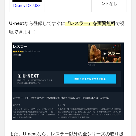
ス
ントなし
Disney DELUXE
ラ
ー
を
U-next
なら登録してすぐに
『レスラー』を実質無料
で視
無
料
聴できます！
視
聴
す
る
方
法
ま
と
め
また、U-nextなら、レスラー以外の全シリーズの取り扱