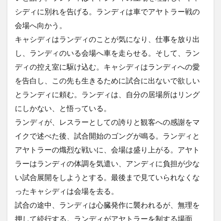
シディに別れを告げる。ランディは車でアヤトラー戦の
会場へ向かう。
キャシディはランディのことが気になり、仕事を放り出
し、ランディのいる会場へ車を走らせる。そして、ラン
ディの控え室に駆け込む。キャシディはランディへの愛
を告白し、この先も生きるために試合に出ないで欲しい
とランディに頼む。ランディは、自分の居場所はリング
にしかない、と悟っている。
ランディが、レスラーとしての誇りと観客への感謝をマ
イクで述べた後、試合開始のゴングが鳴る。ランディと
アヤトラーの熾烈な戦いに、会場は盛り上がる。アヤト
ラーはランディの体調を気遣い、アンディに負担が少な
い試合展開をしようとする。最後まで見ていられなくな
ったキャシディは会場を去る。
試合の途中、ランディは心臓発作に襲われるが、無理を
押して続行する。ランディがアヤトラーを制する場面