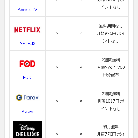
のキ
イントなし
Abema TV
ャス
ト・
吹き
無料期間なし
替え
×
×
月額990円 ポイ
声優
ントなし
NETFLIX
4.3
レス
ラー
2週間無料
のス
×
×
月額976円 900
タッ
円分配布
フ
FOD
4.4
レス
2週間無料
ラー
×
×
月額1017円 ポ
の関
イントなし
連作
Paravi
品
5
初月無料
レ
×
×
月額770円 ポイ