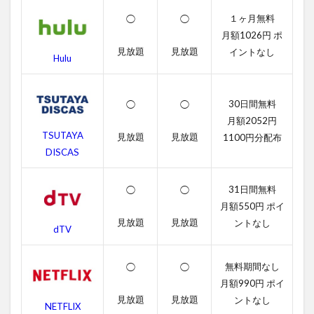
ガ
１ヶ月無料
◯
◯
ー・
ゲー
月額1026円 ポ
ムの
見放題
見放題
イントなし
Hulu
字幕
動画
2.2
30日間無料
◯
◯
吹き
月額2052円
替え
TSUTAYA
見放題
見放題
1100円分配布
動画
DISCAS
3
ハン
31日間無料
◯
◯
ガ
ー・
月額550円 ポイ
ゲー
見放題
見放題
ントなし
dTV
ムの
あら
すじ
無料期間なし
◯
◯
4
月額990円 ポイ
ハン
見放題
見放題
ントなし
NETFLIX
ガ