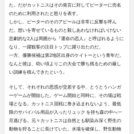
た。だがカットニスはその発言に対してピーターに売名
のために利用されたと怒りを表す。
しかし、ピーターのそのアピールは非常に反響を呼ん
だ。想いを寄せているものと殺しあわなければいけない
悲劇的な2人は周囲から『運命の恋人』と呼ばれるように
なり、一躍観客の注目トップに躍り出たのだ。
一方、優勝候補は第2地区出身のケイトーという青年だ。
なんと彼は、幼い頃よりこの大会で勝ち残るための厳し
い訓練を積んできたという。
そして、それぞれの思惑が交差する中、とうとうハンガ
ーゲームが開始した。ゲーム開始と同時に、その場は戦
場となる。カットニス混戦に巻き込まれないよう、最低
限のサバイバル用品が入ったリュック を持ち森の中へ一
旦逃げる。元々カットニスは自然とも馴染み深く野生の
動物を狩ることに長けていた。水場を確保し、野生動物