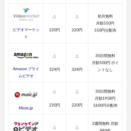
ー・
ゲー
ムの
初月無料
△
△
作品
月額550円
情報
ビデオマーケッ
220円
220円
550円分配布
4.1
ト
ハン
ガ
ー・
30日間無料
△
△
ゲー
月額500円 ポイ
ムの
Amazon プライ
324円
324円
ントなし
感想
ムビデオ
4.2
ハン
30日間無料
ガ
△
△
ー・
月額1958円
ゲー
220円
220円
1600円分配布
Music.jp
ムの
キャ
ス
2週間無料 月額
ト・
△
△
吹き
990円