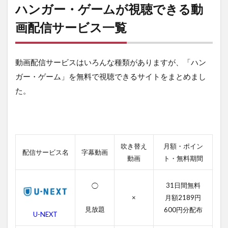
ー・
ハンガー・ゲームが視聴できる動
ゲー
ムが
画配信サービス一覧
視聴
でき
る動
動画配信サービスはいろんな種類がありますが、「ハン
画配
信サ
ガー・ゲーム」を無料で視聴できるサイトをまとめまし
ービ
た。
ス一
覧
2
ハン
ガ
吹き替え
月額・ポイン
ー・
配信サービス名
字幕動画
ゲー
動画
ト・無料期間
ムの
無料
31日間無料
◯
動画
一覧
×
月額2189円
見放題
600円分配布
2.1
U-NEXT
ハン