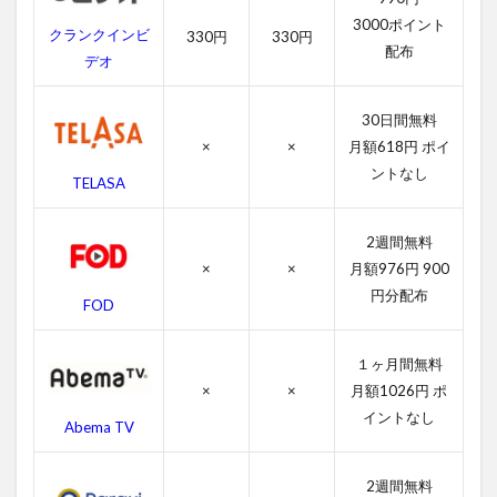
替え
3000ポイント
クランクインビ
330円
330円
声優
配布
デオ
4.3
ハン
30日間無料
ガ
ー・
×
×
月額618円 ポイ
ゲー
ントなし
TELASA
ムの
スタ
ッフ
2週間無料
4.4
×
×
月額976円 900
ハン
円分配布
FOD
ガ
ー・
ゲー
１ヶ月間無料
ムの
×
×
月額1026円 ポ
関連
作品
イントなし
Abema TV
5
ハン
2週間無料