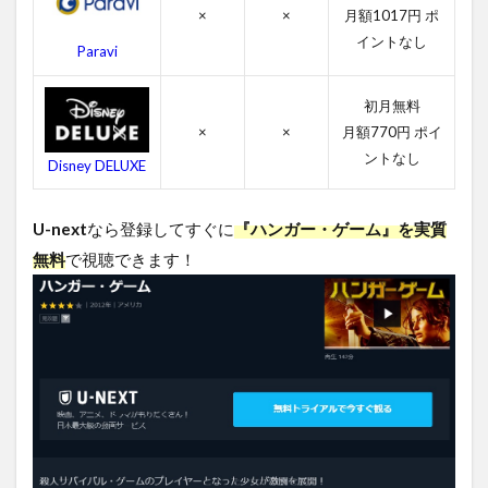
ガ
×
×
月額1017円 ポ
ー・
ゲー
イントなし
Paravi
ムを
無料
視聴
初月無料
する
×
×
月額770円 ポイ
方法
ントなし
Disney DELUXE
まと
め
U-next
なら登録してすぐに
『ハンガー・ゲーム』を実質
無料
で視聴できます！