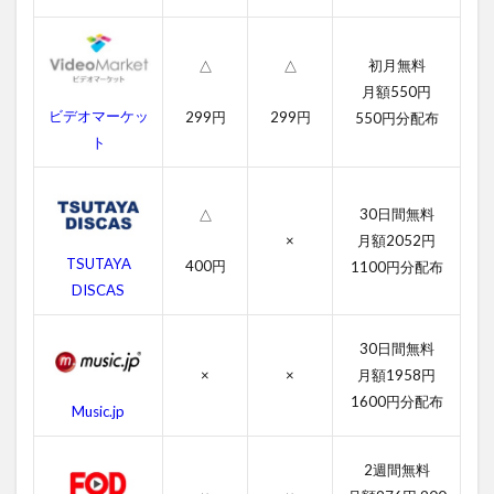
ショ
ン:イ
ンポ
ッシ
初月無料
△
△
ブル
月額550円
の字
ビデオマーケッ
299円
299円
550円分配布
幕動
ト
画
2.2
吹き
30日間無料
△
替え
×
月額2052円
動画
TSUTAYA
400円
1100円分配布
3
DISCAS
ミ
ッ
30日間無料
シ
ョ
×
×
月額1958円
ン:
1600円分配布
Music.jp
イ
ン
ポ
2週間無料
ッ