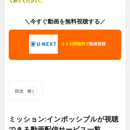
てみてください。
＼今すぐ動画を無料視聴する／
３１日間無料
で動画視聴
目次
1
ミ
ッ
シ
ミッション:インポッシブルが視聴
ョ
ン:
できる動画配信サービス一覧