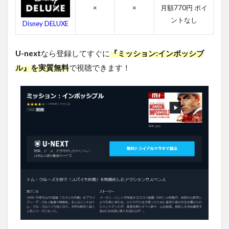
品
×
×
月額770円 ポイ
情
ントなし
Disney DELUXE
報
4.1
U-next
なら登録してすぐに
『ミッション:インポッシブ
ミッ
ショ
ル』を実質無料
で視聴できます！
ン:イ
ンポ
ッシ
ブル
の感
想
4.2
ミッ
ショ
ン:イ
ンポ
ッシ
ブル
のキ
ャス
ト・