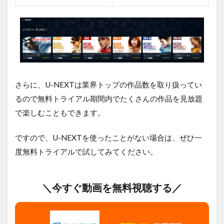
連作
品
5
ミ
ッ
シ
ョ
ン:
さらに、U-NEXTは業界トップの作品数を取り扱ってい
イ
ン
るので無料トライアル期間内でたくさんの作品を見放題
ポ
で楽しむこともできます。
ッ
シ
ブ
ですので、U-NEXTを使ったことがない場合は、ぜひ一
ル
を
度無料トライアルで試してみてください。
無
料
視
＼今すぐ動画を無料視聴する／
聴
す
る
方