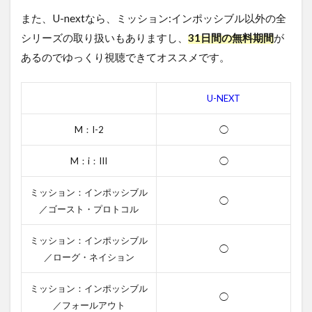
吹き
また、U-nextなら、ミッション:インポッシブル以外の全
替え
シリーズの取り扱いもありますし、
31日間の無料期間
が
声優
あるのでゆっくり視聴できてオススメです。
4.3
ミッ
ショ
U-NEXT
ン:イ
ンポ
ッシ
M：I-2
◯
ブル
のス
M：i：III
◯
タッ
フ
ミッション：インポッシブル
◯
4.4
／ゴースト・プロトコル
ミッ
ショ
ミッション：インポッシブル
ン:イ
◯
／ローグ・ネイション
ンポ
ッシ
ブル
ミッション：インポッシブル
◯
の関
／フォールアウト