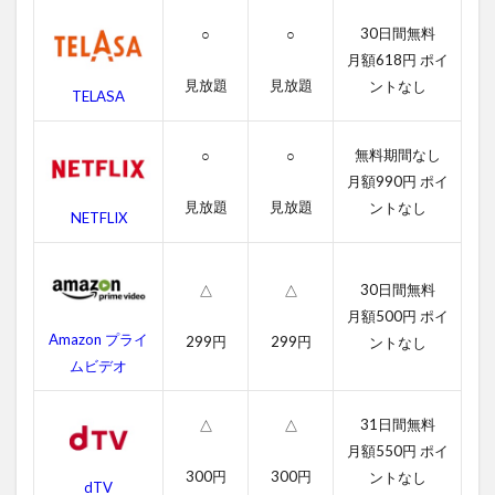
2
30日間無料
○
○
ミ
ッ
月額618円 ポイ
シ
見放題
見放題
ントなし
TELASA
ョ
ン:
イ
無料期間なし
○
○
ン
月額990円 ポイ
ポ
ッ
見放題
見放題
ントなし
NETFLIX
シ
ブ
ル
の
30日間無料
△
△
無
月額500円 ポイ
料
Amazon プライ
299円
299円
ントなし
動
ムビデオ
画
一
覧
31日間無料
△
△
2.1
月額550円 ポイ
ミッ
300円
300円
ントなし
dTV