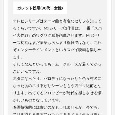
ガレット松尾(30代・女性)
テレビシリーズはテーマ曲と有名なセリフを知って
るくらいですが、M:Iシリーズ1作目は、一番「スパ
イ大作戦」のワクワク感を想像させます。M:Iシリ
ーズ初期はまだ物語もあんまり複雑ではなく、これ
ぞエンターテインメントというスパイ映画を楽しめ
ます。
そしてなんといってもトム・クルーズが若くてかっ
こいいんですよ。
ネタになったり、パロディになったりと色々有名に
なったあの吊り下がりシーンももう四半世紀前とな
ります。出てくるフロッピーが時代を感じさせる懐
かしいものとなっています。
映画技術的には古いのかもしれませんが、今でも、
スリル溢れる展開にハラハラドキドキさせられ胸が