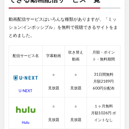
イ
ン
ポ
動画配信サービスはいろんな種類がありますが、「ミッ
ッ
シ
ション:インポッシブル」を無料で視聴できるサイトをま
ブ
とめました。
ル
が
視
聴
吹き替え
月額・ポイン
配信サービス名
字幕動画
で
動画
ト・無料期間
き
る
動
31日間無料
○
○
画
月額2189円
配
見放題
見放題
600円分配布
信
U-NEXT
サ
ー
１ヶ月無料
ビ
○
○
ス
月額1026円 ポ
一
見放題
見放題
イントなし
Hulu
覧