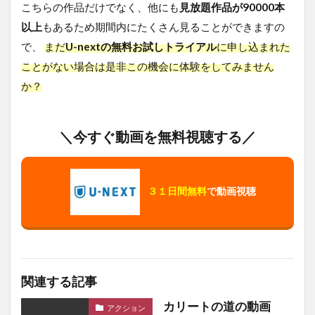
こちらの作品だけでなく、他にも
見放題作品が90000本
以上
もあるため期間内にたくさん見ることができますの
で、
まだ
U-nextの無料お試しトライアル
に申し込まれた
ことがない場合は是非この機会に体験をしてみません
か？
＼今すぐ動画を無料視聴する／
３１日間無料
で動画視聴
関連する記事
カリートの道の動画
アクション