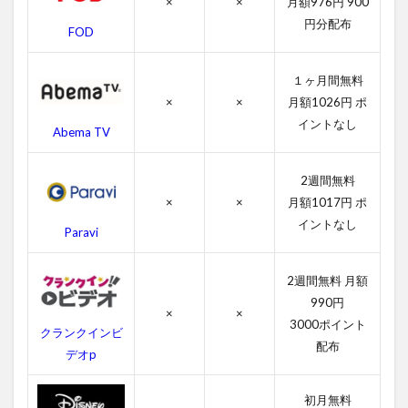
×
×
月額976円 900
シ
ブ
円分配布
FOD
ル
の
あ
１ヶ月間無料
ら
×
×
月額1026円 ポ
す
イントなし
じ
Abema TV
4
ミ
2週間無料
ッ
×
×
月額1017円 ポ
シ
イントなし
ョ
Paravi
ン:
イ
ン
2週間無料 月額
ポ
990円
×
×
ッ
3000ポイント
シ
クランクインビ
配布
ブ
デオp
ル
の
初月無料
作