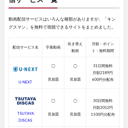
ン
が
視
動画配信サービスはいろんな種類がありますが、「キン
聴
で
グスマン」を無料で視聴できるサイトをまとめました。
き
る
動
吹き替え
月額・ポイン
画
配信サービス名
字幕動画
動画
ト・無料期間
配
信
サ
31日間無料
◯
◯
ー
月額2189円
ビ
ス
見放題
見放題
600円分配布
U-NEXT
一
覧
2
30日間無料
◯
◯
キ
月額2052円
ン
TSUTAYA
見放題
見放題
1100円分配布
グ
DISCAS
ス
マ