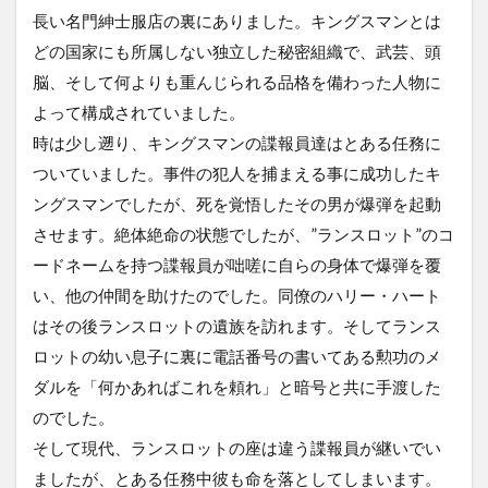
長い名門紳士服店の裏にありました。キングスマンとは
どの国家にも所属しない独立した秘密組織で、武芸、頭
脳、そして何よりも重んじられる品格を備わった人物に
よって構成されていました。
時は少し遡り、キングスマンの諜報員達はとある任務に
ついていました。事件の犯人を捕まえる事に成功したキ
ングスマンでしたが、死を覚悟したその男が爆弾を起動
させます。絶体絶命の状態でしたが、”ランスロット”のコ
ードネームを持つ諜報員が咄嗟に自らの身体で爆弾を覆
い、他の仲間を助けたのでした。同僚のハリー・ハート
はその後ランスロットの遺族を訪れます。そしてランス
ロットの幼い息子に裏に電話番号の書いてある勲功のメ
ダルを「何かあればこれを頼れ」と暗号と共に手渡した
のでした。
そして現代、ランスロットの座は違う諜報員が継いでい
ましたが、とある任務中彼も命を落としてしまいます。