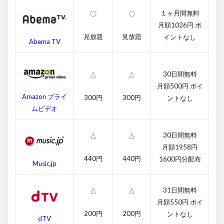
ン
１ヶ月間無料
〇
〇
の
月額1026円 ポ
無
料
見放題
見放題
イントなし
Abema TV
動
画
一
覧
30日間無料
△
△
月額500円 ポイ
2.1
Amazon プライ
300円
300円
ントなし
キン
ムビデオ
グス
マン
の字
30日間無料
△
△
幕動
月額1958円
画
440円
440円
1600円分配布
Music.jp
2.2
吹き
替え
31日間無料
△
△
動画
月額550円 ポイ
3
200円
200円
ントなし
dTV
キ