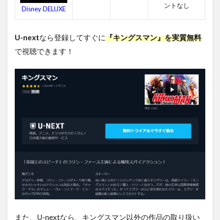
タッ
ントなし
Disney DELUXE
フ
4.4
U-next
なら登録してすぐに
『キングスマン』を実質無料
キン
グス
で視聴できます！
マン
の関
連作
品
5
キ
ン
グ
ス
マ
ン
を
無
料
視
聴
す
また、U-nextなら、キングスマン以外の作品の取り扱い