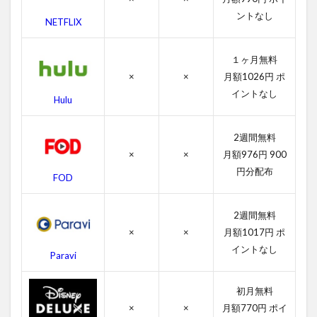
4.1
ントなし
NETFLIX
キン
グス
マン
１ヶ月無料
の感
×
×
月額1026円 ポ
想
イントなし
Hulu
4.2
キン
グス
2週間無料
マン
×
×
月額976円 900
のキ
円分配布
ャス
FOD
ト・
吹き
替え
2週間無料
声優
×
×
月額1017円 ポ
イントなし
4.3
Paravi
キン
グス
初月無料
マン
のス
×
×
月額770円 ポイ