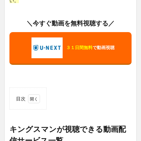
い。
＼今すぐ動画を無料視聴する／
３１日間無料
で動画視聴
目次
1
キ
ン
グ
キングスマンが視聴できる動画配
ス
マ
信サービス一覧