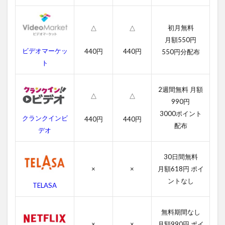
ン
グ
ス
初月無料
△
△
マ
月額550円
ン
ビデオマーケッ
440円
440円
550円分配布
の
ト
あ
ら
す
2週間無料 月額
じ
△
△
990円
4
3000ポイント
クランクインビ
440円
440円
キ
配布
デオ
ン
グ
ス
30日間無料
マ
×
×
月額618円 ポイ
ン
の
ントなし
TELASA
作
品
情
無料期間なし
報
×
×
月額990円 ポイ