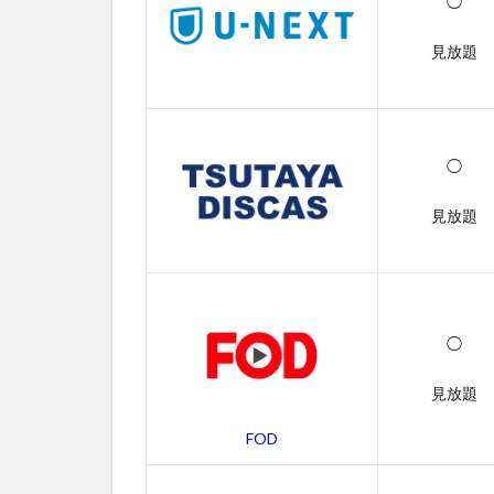
配
◯
信
サ
見放題
ー
ビ
ス
一
覧
◯
2
見放題
ハ
ー
ド
コ
ア
の
◯
無
料
見放題
動
画
FOD
一
覧