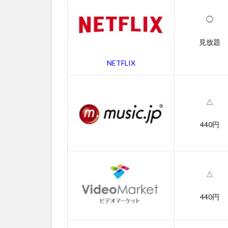
2.1
◯
ハー
ドコ
見放題
アの
字幕
NETFLIX
動画
2.2
吹き
△
替え
動画
440円
3
ハ
ー
ド
△
コ
ア
440円
の
あ
ら