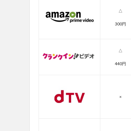
す
じ
△
4
300円
ハ
ー
ド
コ
ア
△
の
作
440円
品
情
報
4.1
×
ハー
ドコ
アの
感想
4.2