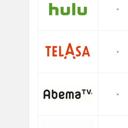
ハー
ドコ
×
アの
キャ
ス
ト・
吹き
替え
声優
×
4.3
ハー
ドコ
アの
スタ
ッフ
×
4.4
ハー
ドコ
アの
関連