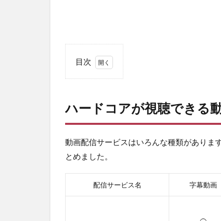
目次
1
ハ
ー
ハードコアが視聴できる
ド
コ
ア
が
動画配信サービスはいろんな種類がありま
視
とめました。
聴
で
き
配信サービス名
字幕動画
る
動
画