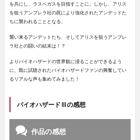
を共にし、ラスベガスを目指すことに。しかし、アリス
を狙うアンブレラ社の罠により強化されたアンデッドた
ちに襲われることとなる。
襲い来るアンデットたち、そしてアリスを狙うアンブレ
ラ社との闘いの結末は！？
よりバイオハザードの世界観に浸ることができるよう
に、既に試聴されたバイオハザードファンの興奮してい
るリアルな声も集めてみました！
バイオハザードⅢの感想
作品の感想