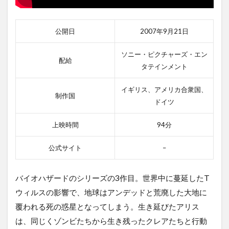
公開日
2007年9月21日
ソニー・ピクチャーズ・エン
配給
タテインメント
イギリス、アメリカ合衆国、
制作国
ドイツ
上映時間
94分
公式サイト
–
バイオハザードのシリーズの3作目。世界中に蔓延したT
ウィルスの影響で、地球はアンデッドと荒廃した大地に
覆われる死の惑星となってしまう。生き延びたアリス
は、同じくゾンビたちから生き残ったクレアたちと行動