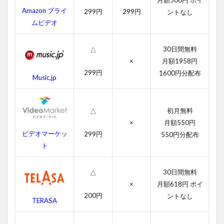
月額500円 ポイ
2.2
Amazon プライ
299円
299円
ントなし
吹き
ムビデオ
替え
動画
3
30日間無料
△
バ
×
月額1958円
イ
299円
1600円分配布
Music.jp
オ
ハ
ザ
ー
初月無料
△
ド
×
月額550円
Ⅲ
ビデオマーケッ
299円
550円分配布
の
あ
ト
ら
す
30日間無料
△
じ
×
月額618円 ポイ
4
200円
ントなし
TERASA
バ
イ
オ