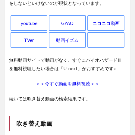
をしないといけないのが現状となっています。
youtube
GYAO
ニコニコ動画
TVer
動画イズム
無料動画サイトで動画がなく、すぐにバイオハザードⅢ
を無料視聴したい場合は「U-next」がおすすめです♪
＞＞今すぐ動画を無料視聴＜＜
続いては吹き替え動画の検索結果です。
吹き替え動画