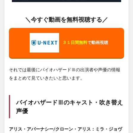
＼今すぐ動画を無料視聴する／
３１日間無料
で動画視聴
それでは最後にバイオハザードⅢの出演者や声優の情報
をまとめて見ていきたいと思います。
バイオハザードⅢのキャスト・吹き替え
声優
アリス・アバーナシー/クローン・アリス：ミラ・ジョヴ