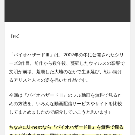
【PR】
『バイオハザードⅢ』は、2007年の冬に公開されたシリ
ーズ3作目。前作から数年後、蔓延したウィルスの影響で
文明が崩壊、荒廃した大地のなかで生き延び、戦い続け
るアリスと人々の姿を描いた作品です。
今回は『バイオハザードⅢ』のフル動画を無料で見るた
めの方法を、いろんな動画配信サービスやサイトを比較
してまとめましたので紹介していこうと思います♪
ちなみに
U-nextなら『バイオハザードⅢ』を無料で観る