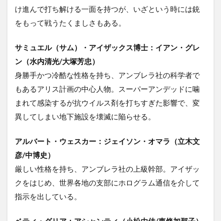
け進んで打ち解ける一面を持つが、いざという時には銃
をもって戦うたくましさもある。
サミュエル（サム）・アイザックス博士：イアン・グレ
ン（水内清光/大塚芳忠）
身勝手かつ冷酷な性格を持ち、アンブレラ社の科学者で
もあるアリス計画の中心人物。スーパーアンデッドに噛
まれて感染するが抗ウイルス剤を打ちすぎた影響で、変
異してしまい地下施設を壊滅に陥らせる。
アルバート・ウェスカー：ジェイソン・オマラ（立木文
彦/中博史）
厳しい性格を持ち、アンブレラ社の上級幹部。アイザッ
クをはじめ、世界各地の支部にホログラム通信を介して
指示を出している。