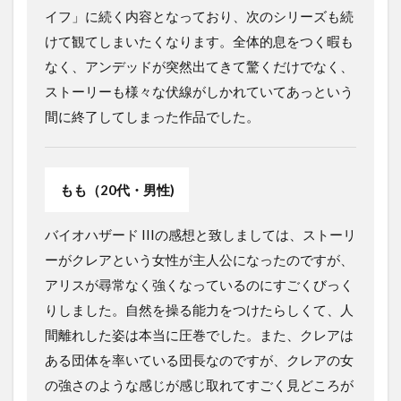
イフ」に続く内容となっており、次のシリーズも続
けて観てしまいたくなります。全体的息をつく暇も
なく、アンデッドが突然出てきて驚くだけでなく、
ストーリーも様々な伏線がしかれていてあっという
間に終了してしまった作品でした。
もも（20代・男性)
バイオハザード IIIの感想と致しましては、ストーリ
ーがクレアという女性が主人公になったのですが、
アリスが尋常なく強くなっているのにすごくびっく
りしました。自然を操る能力をつけたらしくて、人
間離れした姿は本当に圧巻でした。また、クレアは
ある団体を率いている団長なのですが、クレアの女
の強さのような感じが感じ取れてすごく見どころが