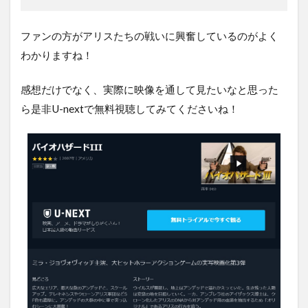
ファンの方がアリスたちの戦いに興奮しているのがよく
わかりますね！
感想だけでなく、実際に映像を通して見たいなと思った
ら是非U-nextで無料視聴してみてくださいね！