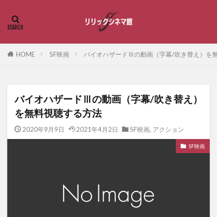
HOME
SF映画
バイオハザードⅢの動画（字幕/吹き替え）を
バイオハザードⅢの動画（字幕/吹き替え）
を無料視聴する方法
2020年9月9日
2021年4月2日
SF映画
,
アクション
SF映画