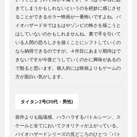
きてしまうかもしれないというのを絶妙に感じさせ
ることができるホラー映画が一番怖いですよね。バ
イオハザードⅢではもはやゾンビの怖さを描こうと
はしていないのかもしれませんね。裏で手を引いて
いる人間の恐ろしさを描くことにシフトしていくの
なら納得できるのですが。４作目にあまり期待はで
きないですが今後どうしていくのかに興味があるの
で観ると思います。個人的には映画よりもゲームの
方が面白い気がします。
タイタン2号(30代・男性)
前作よりも臨場感、ハラハラするバトルシーン、ス
ケールと全てにおいてクオリティが上がっている。
バイオハザードシリーズの見どころのひとつ「バト