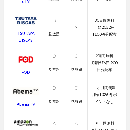
イ
dTV
オ
ハ
ザ
30日間無料
〇
ー
×
月額2052円
ド
TSUTAYA
見放題
Ⅲ
1100円分配布
の
DISCAS
無
料
2週間無料
〇
〇
動
画
月額976円 900
一
見放題
見放題
円分配布
FOD
覧
2.1
１ヶ月間無料
〇
〇
バイ
オハ
月額1026円 ポ
ザー
見放題
見放題
イントなし
Abema TV
ドⅢ
の字
幕動
画
30日間無料
△
△