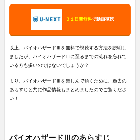
３１日間無料
で動画視聴
以上、バイオハザードⅢを無料で視聴する方法を説明し
ましたが、バイオハザードⅢに至るまでの流れを忘れて
いる方も多いのではないでしょうか？
より、バイオハザードⅢを楽しんで頂くために、過去の
あらすじと共に作品情報もまとめましたのでご覧くださ
い！
バイオハザードⅢのあらすじ