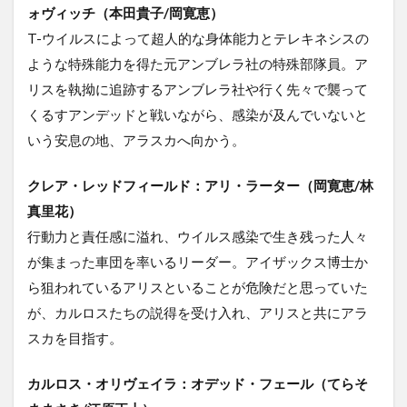
ォヴィッチ（本田貴子/岡寛恵）
T-ウイルスによって超人的な身体能力とテレキネシスの
ような特殊能力を得た元アンブレラ社の特殊部隊員。ア
リスを執拗に追跡するアンブレラ社や行く先々で襲って
くるすアンデッドと戦いながら、感染が及んでいないと
いう安息の地、アラスカへ向かう。
クレア・レッドフィールド：アリ・ラーター（岡寛恵/林
真里花）
行動力と責任感に溢れ、ウイルス感染で生き残った人々
が集まった車団を率いるリーダー。アイザックス博士か
ら狙われているアリスといることが危険だと思っていた
が、カルロスたちの説得を受け入れ、アリスと共にアラ
スカを目指す。
カルロス・オリヴェイラ：オデッド・フェール（てらそ