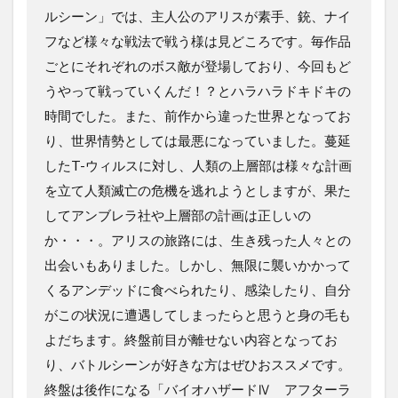
ルシーン」では、主人公のアリスが素手、銃、ナイ
フなど様々な戦法で戦う様は見どころです。毎作品
ごとにそれぞれのボス敵が登場しており、今回もど
うやって戦っていくんだ！？とハラハラドキドキの
時間でした。また、前作から違った世界となってお
り、世界情勢としては最悪になっていました。蔓延
したT-ウィルスに対し、人類の上層部は様々な計画
を立て人類滅亡の危機を逃れようとしますが、果た
してアンブレラ社や上層部の計画は正しいの
か・・・。アリスの旅路には、生き残った人々との
出会いもありました。しかし、無限に襲いかかって
くるアンデッドに食べられたり、感染したり、自分
がこの状況に遭遇してしまったらと思うと身の毛も
よだちます。終盤前目が離せない内容となってお
り、バトルシーンが好きな方はぜひおススメです。
終盤は後作になる「バイオハザードⅣ アフターラ