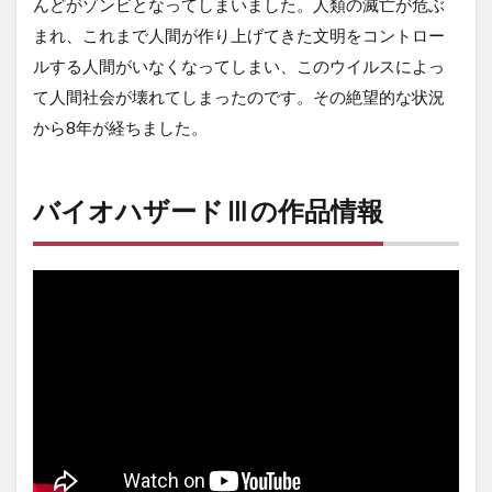
んどがゾンビとなってしまいました。人類の滅亡が危ぶ
まれ、これまで人間が作り上げてきた文明をコントロー
ルする人間がいなくなってしまい、このウイルスによっ
て人間社会が壊れてしまったのです。その絶望的な状況
から8年が経ちました。
バイオハザードⅢの作品情報