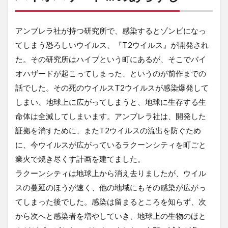
アンブレラ社が持つ研究所で、感染するとゾンビになっ
てしまう恐ろしいウイルス、『T2ウイルス』が開発され
た。その研究所はハイブという町にあるが、そこでバイ
オハザードが起こってしまった、というのが前作までの
話でした。その死のウイルスT2ウイルスが感染爆発して
しまい、地球上に広がってしまうと、地球に生存する生
命体は全滅してしまいます。アンブレラ社は、開発した
証拠を消すために、またT2ウイルスの流出を防ぐため
に、今ウイルスが広がっているラクーンシティを町ごと
業火で焼き尽くす計画を建てました。
ラクーンシティは地球上から消え去りましたが、ウイル
スの蔓延のほうが速く、他の地域にもその感染が広がっ
てしまった後でした。感染は留まるところを知らず、次
から次へと感染者を増やしていき、地球上の生物のほと