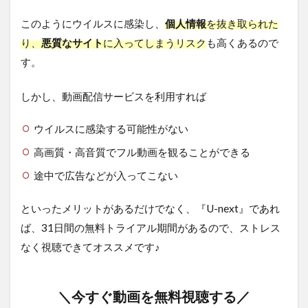
このようにウイルスに感染し、
個人情報
を抜き取られた
り、
悪質なサイト
に入ってしまうリスク
も高くあるので
す。
しかし、動画配信サービスを利用すれば
ウイルスに感染する可能性がない
高画質・高音質でフル動画を観ることができる
途中で広告などが入ってこない
といったメリットがあるだけでなく、『U-next』であれ
ば、31日間の無料トライアル期間があるので、ストレス
なく視聴できてオススメです♪
＼今すぐ動画を無料視聴する／