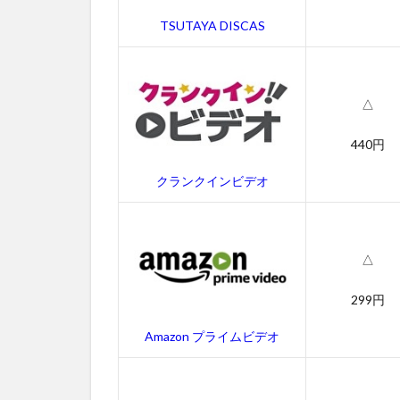
アロー
TSUTAYA DISCAS
ンの作
品情報
4.1
△
ALONE
アロー
ンの感
440円
想
クランクインビデオ
4.2
ALONE
アロー
ンのキ
△
ャス
ト・吹
299円
き替え
声優
Amazon プライムビデオ
4.3
ALONE
アロー