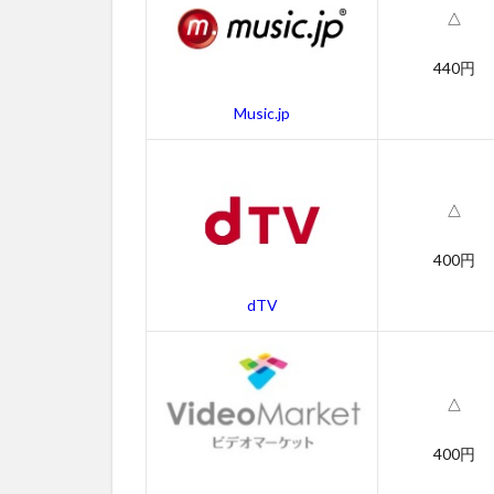
△
ンのス
タッフ
440円
4.4
ALONE
Music.jp
アロー
ンの関
連作品
△
5
ALONE
400円
アロー
ンを無
dTV
料視聴
する方
法まと
め
△
400円