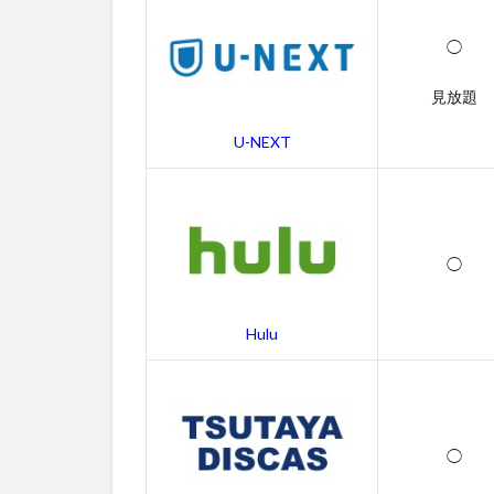
ンの無
料動画
◯
一覧
2.1
見放題
ALONE
アロー
U-NEXT
ンの字
幕動画
2.2
吹き
◯
替え
動画
3
Hulu
ALONE
アロー
ンのあ
らすじ
◯
4
ALONE