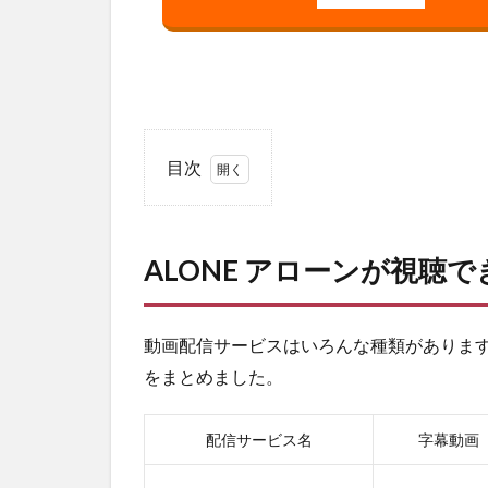
目次
1
ALONE
アロー
ALONE アローンが視聴
ンが視
聴でき
る動画
配信サ
動画配信サービスはいろんな種類があります
ービス
をまとめました。
一覧
2
配信サービス名
字幕動画
ALONE
アロー