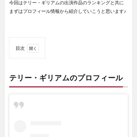
今回はテリー・ギリアムの出演作品のランキングと共に
まずはプロフィール情報から紹介していこうと思います♪
目次
1
テリ
ー・
ギリ
テリー・ギリアムのプロフィール
アム
のプ
ロフ
ィー
ル
2
テリ
ー・
ギリ