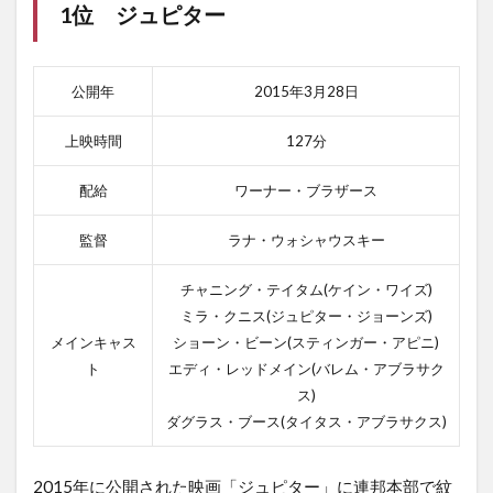
1位 ジュピター
ロス
ト・イ
ン・
ラ・マ
公開年
2015年3月28日
ンチャ
の感想
上映時間
127分
2.5
5位
配給
ワーナー・ブラザース
空飛
ぶモ
ンテ
監督
ラナ・ウォシャウスキー
ィ・
パイ
チャニング・テイタム(ケイン・ワイズ)
ソン
ミラ・クニス(ジュピター・ジョーンズ)
2.5.1
メインキャス
ショーン・ビーン(スティンガー・アピニ)
空飛ぶ
ト
エディ・レッドメイン(バレム・アブラサク
モンテ
ス)
ィ・パ
ダグラス・ブース(タイタス・アブラサクス)
イソン
のあら
すじ
2015年に公開された映画「ジュピター」に連邦本部で紋