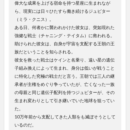
偉大な成果を上げる宿命を持つ星座に生まれなが
ら、現実には日々ひたすら働き続けるジュピター
（ミラ・クニス）。
ある日、何者かに襲われかけた彼女は、突如現れた
強健な戦士（チャニング・テイタム）に救われる。
助けられた彼女は、自身が宇宙を支配する王朝の王
族だということを知らされる。
彼女を救った戦士はケインと名乗り、遠い星の遺伝
子組み換えによって生まれ、身分は低いが戦うこと
に特化した究極の戦士だと言う。王朝では三人の継
承者が主権をめぐり争っていたが、亡くなった一族
の母親と同じ遺伝子配列を持つジュピターが、その
生まれ変わりとして引き継いでいた地球を狙ってい
た。
10万年前から支配してきた人類をも滅ぼそうとして
いるのだ。