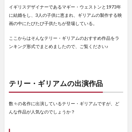
イク・
イギリスデザイナーであるマギー・ウェストンと1973年
アスの
感想
に結婚をし、3人の子供に恵まれ、ギリアムの製作する映
画の中にたびたび子供たちが登場している。
2.4
4位
ロス
ここからはそんなテリー・ギリアムのおすすめ作品をラ
ト・
ンキング形式でまとめましたので、ご覧ください♪
イ
ン・
ラ・
マン
チャ
2.4.1
テリー・ギリアムの出演作品
ロス
ト・イ
ン・
ラ・マ
数々の名作に出演しているテリー・ギリアムですが、ど
ンチャ
んな作品が人気なのでしょうか？
のあら
すじ
2.4.2