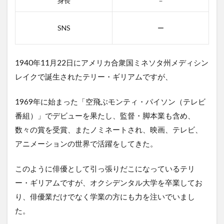
身長
－
ン・ア
ンド・
ナウの
SNS
ー
感想
2.3
3位
1940年11月22日
に
アメリカ合衆国ミネソタ州
メディシン
スパ
レイクで誕生されたテリー・ギリアムですが、
イ・
ライ
ク・
1969年に始まった「空飛ぶモンティ・パイソン（テレビ
アス
番組）」でデビューを果たし、監督・脚本業も含め、
2.3.1
数々の賞を受賞、またノミネートされ、映画、テレビ、
スパ
アニメーションの世界で活躍をしてきた。
イ・ラ
イク・
アスの
このように俳優として引っ張りだこになっているテリ
あらす
じ
ー・ギリアムですが、
オクシデンタル大学
を卒業してお
り、俳優業だけでなく学業の方にも力を注いでいまし
2.3.2
スパ
た。
イ・ラ