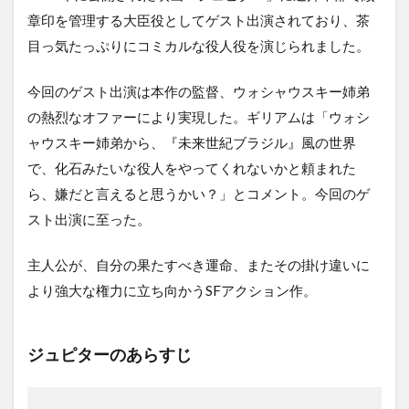
2.5.2
章印を管理する大臣役としてゲスト出演されており、茶
空飛ぶ
目っ気たっぷりにコミカルな役人役を演じられました。
モンテ
ィ・パ
イソン
今回のゲスト出演は本作の監督、ウォシャウスキー姉弟
の感想
の熱烈なオファーにより実現した。ギリアムは「ウォシ
3
ャウスキー姉弟から、『未来世紀ブラジル』風の世界
ま
と
で、化石みたいな役人をやってくれないかと頼まれた
め
ら、嫌だと言えると思うかい？」とコメント。今回のゲ
スト出演に至った。
主人公が、自分の果たすべき運命、またその掛け違いに
より強大な権力に立ち向かうSFアクション作。
ジュピターのあらすじ