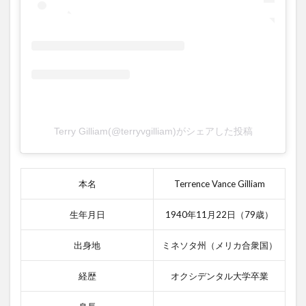
モン
テ
ィ・
パイ
ソ
ン・
アン
ド・
ナウ
2.2.1
Terry Gilliam(@terryvgilliam)がシェアした投稿
モンテ
ィ・パ
イソ
ン・ア
本名
Terrence Vance Gilliam
ンド・
ナウの
生年月日
1940年11月22日（79歳）
あらす
じ
出身地
ミネソタ州（メリカ合衆国）
2.2.2
モンテ
経歴
オクシデンタル大学卒業
ィ・パ
イソ