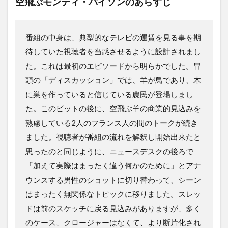
空飛ぶモンティ・パイソンのあらすじ
番組の中身は、典型的なテレビの運賃を見る事を期
待していた視聴者を当惑させるように設計されまし
た。これは最初のエピソードから明らかでした。冒
頭の「ディスカッション」では、羊が鳥であり、木
に巣を作っていると信じている農民が登場しまし
た。このビットの後に、空飛ぶ羊の商業的見込みを
熟慮している2人のフランス人の間のトークが続き
ました。視聴者が番組の流れを解釈し開始出来たと
思ったのと同じように、ニュースデスクの後ろで
「加えて実際はまったく違う何かのために」とアナ
ウンスする男性のショットに切り替わって、シーン
はまったく無関係なトピックに移りました。スレッ
ドは前のスケッチに戻る見込みがありますが、多く
のケース、クロージャーはなくて、より断片化され