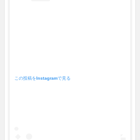
アム
の出
演作
品
2.1
1位
ジュ
ピタ
ー
2.1.1
ジュピ
ターの
この投稿をInstagramで見る
あらす
じ
2.1.2
ジュピ
ターの
感想
2.2
2位