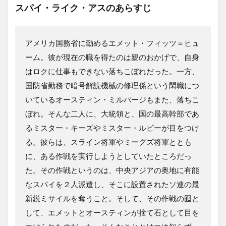
スパイ・ライク・アスのあらすじ
アメリカ国務省に勤めるエメット・フィッツ＝ヒュ
ーム。彼が現在の職を得たのは親のおかげで、自身
はロクに仕事もできない落ちこぼれだった。一方、
国防省勤務で暗号解読機械の修理係という閑職につ
いているオースティン・ミルバージもまた、落ちこ
ぼれ。そんな二人に、大統領と、国の最高幹部であ
るミスター・キーズやミスター・ルビーが目をつけ
る。彼らは、スライン将軍やミーグズ将軍ととも
に、ある作戦を実行しようとしていたところだっ
た。その作戦というのは、中央アジアの奥地に有能
なスパイを２人派遣し、そこに設置されたソ連の最
新鋭ミサイルを奪うこと。そして、その作戦の囮と
して、エメットとオースティンが捨て石として目を