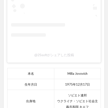
ハザー
ドの感
想
2.2
2位
モン
スタ
ーハ
ンタ
ー
2.3
@25softがシェアした投稿
3位
ヘル
ボー
イ
本名
Milla Jovovich
2.3.1
生年月日
1975年12月17日
ヘルボ
ーイの
ソビエト連邦
あらす
じ
出身地
ウクライナ・ソビエト社会主
義共和国 キエフ