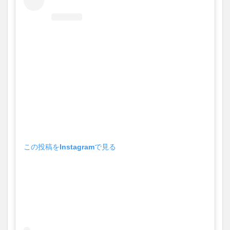
ラ・
ジョ
ヴォ
ヴィ
ッチ
の出
演作
品
2.1
1位
バイ
オハ
ザー
ド
この投稿をInstagramで見る
2.1.1
バイオ
ハザー
ドのあ
らすじ
2.1.2
バイオ