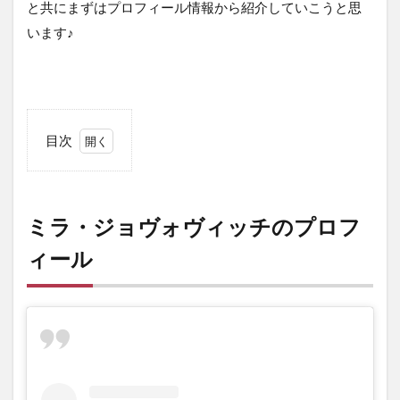
と共にまずはプロフィール情報から紹介していこうと思
います♪
目次
1
ミ
ラ・
ジョ
ミラ・ジョヴォヴィッチのプロフ
ヴォ
ヴィ
ィール
ッチ
のプ
ロフ
ィー
ル
2
ミ