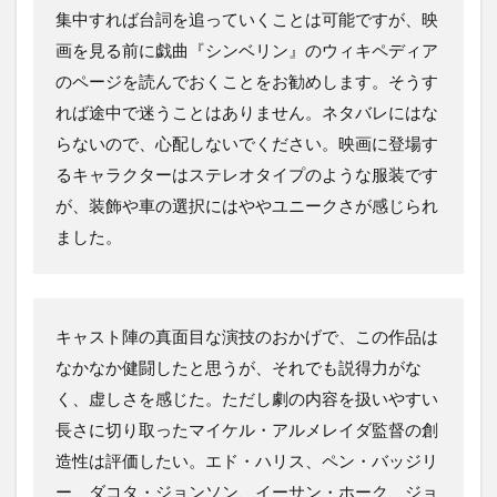
集中すれば台詞を追っていくことは可能ですが、映
画を見る前に戯曲『シンベリン』のウィキペディア
のページを読んでおくことをお勧めします。そうす
れば途中で迷うことはありません。ネタバレにはな
らないので、心配しないでください。映画に登場す
るキャラクターはステレオタイプのような服装です
が、装飾や車の選択にはややユニークさが感じられ
ました。
キャスト陣の真面目な演技のおかげで、この作品は
なかなか健闘したと思うが、それでも説得力がな
く、虚しさを感じた。ただし劇の内容を扱いやすい
長さに切り取ったマイケル・アルメレイダ監督の創
造性は評価したい。エド・ハリス、ペン・バッジリ
ー、ダコタ・ジョンソン、イーサン・ホーク、ジョ