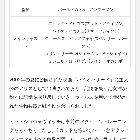
監督
ポール・W・S・アンダーソン
エリック・メビウス(マット・アディソン)
ハイケ・マカチュ(リサ・アディソン)
メインキャス
ジェームズ・ピュアフォイ(スペンサー・パー
ト
クス)
コリン・サーモン(ジェームス・P・シェイド)
ミシェル・ロドリゲス(レイン・オカンポ)
2002年の夏に公開された映画「バイオハザード」に主人
公のアリスとして出演されており、記憶を失った女性が
徐々に記憶を取り戻していき、ウィルスを用いて開発さ
れた生物兵器と戦う役を演じられました。
ミラ・ジョヴォヴィッチは事前のアクショントレーニン
グをみっちりこなし、1カットを除いてハードなアクショ
ンシーンもすべて自身が演じた。そのため、ラストシー