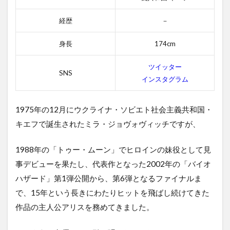
2.3.2
ヘルボ
経歴
－
ーイの
感想
身長
174cm
2.4
4位
ツイッター
アナ
SNS
ーキ
インスタグラム
ー
2.4.1
1975年の12月にウクライナ・ソビエト社会主義共和国・
アナー
キエフで誕生されたミラ・ジョヴォヴィッチですが、
キーの
あらす
じ
1988年の「トゥー・ムーン」でヒロインの妹役として見
2.4.2
事デビューを果たし、代表作となった2002年の「バイオ
アナー
ハザード」第1弾公開から、第6弾となるファイナルま
キーの
で、15年という長きにわたりヒットを飛ばし続けてきた
感想
作品の主人公アリスを務めてきました。
2.5
5位