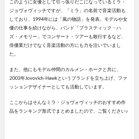
サバ
このように女優として引っ張りだこになっているミラ・
イバ
ジョヴォヴィッチですが、「ミラ」の名前で音楽活動も
ー
しており、1994年には「風の物語」を発表。モデルや女
2.5.1
優の仕事を続けながら、バンド「プラスティック・ハ
サバイ
バーの
ズ・メモリー」でコンサート・ツアーも敢行するなど、
あらす
俳優業だけでなく音楽活動の方にも力を注いでいまし
じ
た。
2.5.2
サバイ
また、他にもモデル仲間のカルメン・ホークと共に、
バーの
感想
2003年Jovovich-Hawkというブランドを立ち上げ、ファ
ッションデザイナーとしても活動しています。
3
ま
と
ここからはそんなミラ・ジョヴォヴィッチのおすすめ作
め
品をランキング形式でまとめましたので、ご覧ください♪