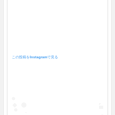
演作
品
2.1
1位
Force
of
Nature
2.1.1
Force
Of
この投稿をInstagramで見る
Nature
のあら
すじ
2.1.2
Force
Of
Nature
の感想
2.2
2位