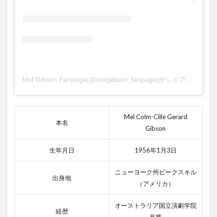
エア
★ア
メリ
カ
2.2.1
エア★
アメリ
カのあ
Mel Gibson Fanpage(@melgibson_fanpage)がシェアした投稿
らすじ
2.2.2
エア★
Mel Colm-Cille Gerard
本名
アメリ
Gibson
カの感
想
生年月日
1956年1月3日
3
ま
ニューヨーク州ピークスキル
と
出身地
（アメリカ）
め
オーストラリア国立演劇学院
経歴