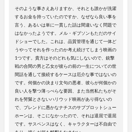
そのような事さえありますか、それとも誰かが洗濯
するお金を持っていたのですか、なぜなら良い事を
言う、あるいは単に一貫した話は間違いなく問題で
はなかったようです。メル・ギブソンもただのサイ
ドショーでした。これは、品質管理を通じて一体ど
うやってそれを作ったのか考え続けてしまう映画の
1つです。貴方はそのどれも気にしないので、銃撃
戦の合間の男と乙女が彼らの前の一生についての世
間話を通して接続するケースは厄介な事ではないの
です。何個かの決まり文句の悪者、彼らが何個かの
良い人を撃つ薄っぺらな要因、また当然私たちがそ
れを髣髴とさないハリウッド映画があり得ないの
で、ブレンドに愚かなナチスのサブプロットシュー
ホーンは、そこになかったので、それは退屈で退屈
です。サスペンスはなく、キャラクターは不自由で