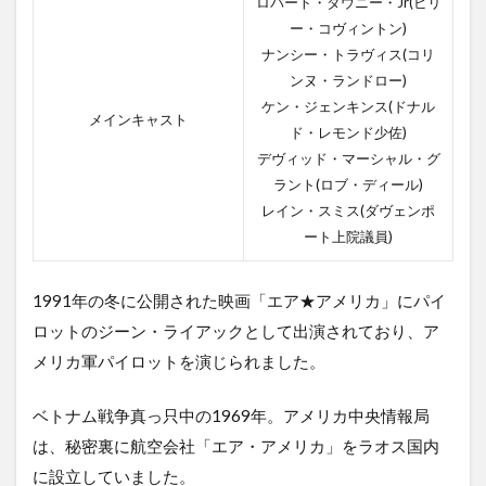
ロバート・ダウニー・Jr(ビリ
ー・コヴィントン)
ナンシー・トラヴィス(コリ
ンヌ・ランドロー)
ケン・ジェンキンス(ドナル
メインキャスト
ド・レモンド少佐)
デヴィッド・マーシャル・グ
ラント(ロブ・ディール)
レイン・スミス(ダヴェンポ
ート上院議員)
1991年の冬に公開された映画「エア★アメリカ」にパイ
ロットのジーン・ライアックとして出演されており、ア
メリカ軍パイロットを演じられました。
ベトナム戦争真っ只中の1969年。アメリカ中央情報局
は、秘密裏に航空会社「エア・アメリカ」をラオス国内
に設立していました。