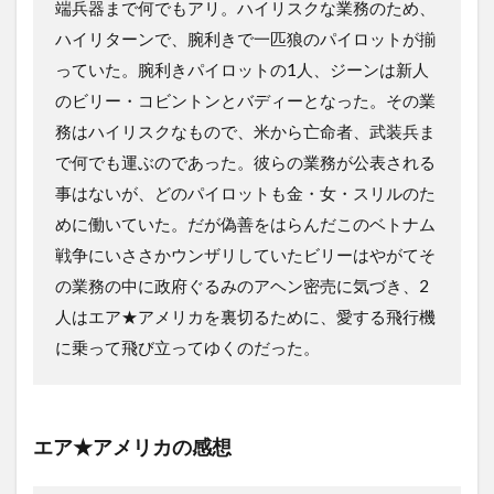
端兵器まで何でもアリ。ハイリスクな業務のため、
ハイリターンで、腕利きで一匹狼のパイロットが揃
っていた。腕利きパイロットの1人、ジーンは新人
のビリー・コビントンとバディーとなった。その業
務はハイリスクなもので、米から亡命者、武装兵ま
で何でも運ぶのであった。彼らの業務が公表される
事はないが、どのパイロットも金・女・スリルのた
めに働いていた。だが偽善をはらんだこのベトナム
戦争にいささかウンザリしていたビリーはやがてそ
の業務の中に政府ぐるみのアヘン密売に気づき、2
人はエア★アメリカを裏切るために、愛する飛行機
に乗って飛び立ってゆくのだった。
エア★アメリカ
の感想