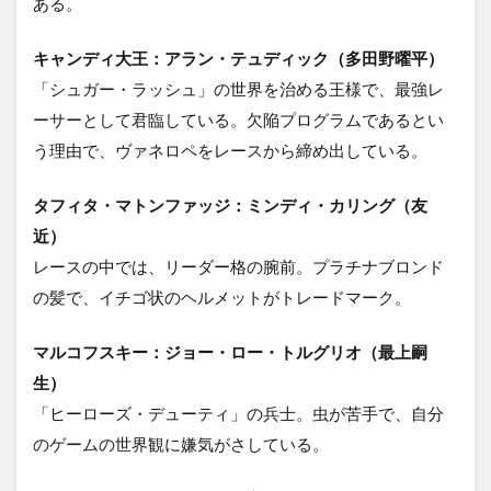
ある。
キャンディ大王：アラン・テュディック（多田野曜平）
「シュガー・ラッシュ」の世界を治める王様で、最強レ
ーサーとして君臨している。欠陥プログラムであるとい
う理由で、ヴァネロペをレースから締め出している。
タフィタ・マトンファッジ：ミンディ・カリング（友
近）
レースの中では、リーダー格の腕前。プラチナブロンド
の髪で、イチゴ状のヘルメットがトレードマーク。
マルコフスキー：ジョー・ロー・トルグリオ（最上嗣
生）
「ヒーローズ・デューティ」の兵士。虫が苦手で、自分
のゲームの世界観に嫌気がさしている。