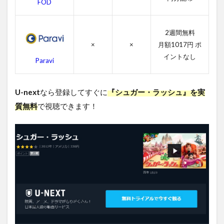
品
FOD
5
シュ
2週間無料
ガ
×
×
月額1017円 ポ
ー・
イントなし
ラッ
Paravi
シュ
を無
料視
U-next
なら登録してすぐに
『シュガー・ラッシュ』を実
聴す
る方
質無料
で視聴できます！
法ま
とめ