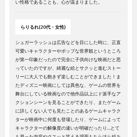
い性格であることも、心が温まりました。
らりるれ(20代・女性)
シュガーラッシュは広告などを目にした時に、正直
可愛いキャラクターやポップな世界観というところ
が第一印象だったので完全に子供向けな映画だと思
っていたのですが、綺麗な絵とサクッと進むストー
リーに大人でも飽きず楽しむことができました！ま
たディズニー映画にしては異色な、ゲームの世界を
舞台にしている映画なので他作品以上にド派手なア
クションシーンを見ることができたり、またゲーム
に詳しくない人でも見たことのあるゲームキャラク
ターが映画中に何度も登場したり、ゲームによって
キャラクターの解像度の違いが明確だったり…とて
も凝った内容やクスッと笑える場面もちらほら組み