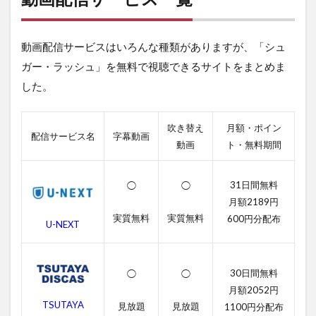
が視
聴で
きる
動画配信サービスはいろんな種類がありますが、「シュ
動画
配信
ガー・ラッシュ」を無料で視聴できるサイトをまとめま
サー
した。
ビス
一覧
2
吹き替え
月額・ポイン
配信サービス名
字幕動画
シュ
動画
ト・無料期間
ガ
ー・
ラッ
31日間無料
◯
◯
シュ
月額2189円
の無
実質無料
実質無料
料動
600円分配布
U-NEXT
画一
覧
2.1
30日間無料
◯
◯
シュ
月額2052円
ガ
TSUTAYA
見放題
見放題
1100円分配布
ー・