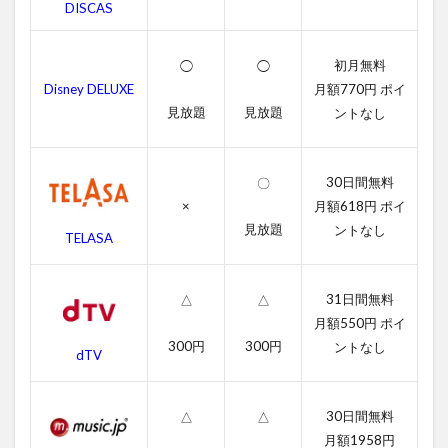
DISCAS
ラッ
シュ
の字
初月無料
◯
◯
幕動
画
Disney DELUXE
月額770円 ポイ
見放題
見放題
ントなし
2.2
吹き
替え
動画
30日間無料
〇
×
月額618円 ポイ
3
見放題
ントなし
シュ
TELASA
ガ
ー・
ラッ
31日間無料
△
△
シュ
月額550円 ポイ
のあ
300円
300円
ントなし
らす
dTV
じ
4
30日間無料
△
△
シュ
月額1958円
ガ