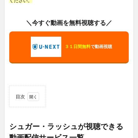
ください。
＼今すぐ動画を無料視聴する／
３１日間無料
で動画視聴
目次
1
シュ
ガ
ー・
シュガー・ラッシュが視聴できる
ラッ
シュ
動画配信サービス一覧