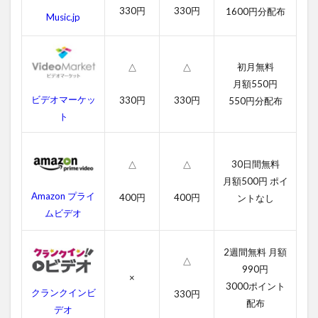
ー・
330円
330円
1600円分配布
Music.jp
ラッ
シュ
の作
品情
初月無料
△
△
報
月額550円
ビデオマーケッ
330円
330円
4.1
550円分配布
シュ
ト
ガ
ー・
ラッ
30日間無料
△
△
シュ
月額500円 ポイ
の感
Amazon プライ
想
400円
400円
ントなし
ムビデオ
4.2
シュ
ガ
2週間無料 月額
△
ー・
990円
ラッ
×
3000ポイント
シュ
クランクインビ
330円
配布
のキ
デオ
ャス