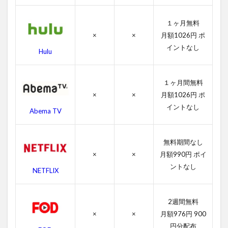
ト・
吹き
１ヶ月無料
替え
×
×
月額1026円 ポ
声優
イントなし
Hulu
4.3
シュ
ガ
１ヶ月間無料
ー・
×
×
月額1026円 ポ
ラッ
シュ
イントなし
Abema TV
のス
タッ
フ
無料期間なし
4.4
×
×
月額990円 ポイ
シュ
ントなし
NETFLIX
ガ
ー・
ラッ
シュ
2週間無料
の関
×
×
月額976円 900
連作
円分配布