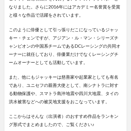
感想
なりました。さらに2016年にはアカデミー名誉賞を受賞
2.4
と様々な作品で活躍をされています。
4位
シテ
このように俳優として引っ張りだこになっているジャッ
ィー
ハン
キー・チェンですが、アジアン・ル・マン・シリーズチ
ター
ャンピオンの中国系チームであるDCレーシングの共同オ
2.4.1
ーナーに就任しており、俳優業だけでなくレーシングチ
シティ
ームオーナーとしても活動しています。
ーハン
ターの
あらす
また、他にもジャッキーは慈善家や起業家としても有名
じ
であり、ユニセフの親善大使として、南シナトラに対す
2.4.2
る動物保護や、スマトラ島沖地震や四川大地震、タイの
シティ
洪水被害などへの被災地支援をおこなっています。
ーハン
ターの
感想
ここからはそんな（出演者）のおすすめ作品をランキン
2.5
グ形式でまとめましたので、ご覧ください♪
5位