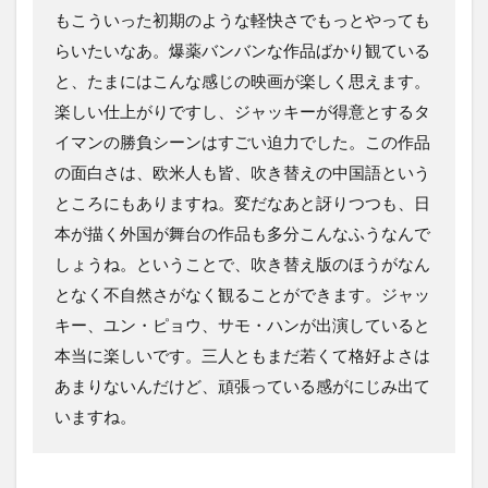
もこういった初期のような軽快さでもっとやっても
らいたいなあ。爆薬バンバンな作品ばかり観ている
と、たまにはこんな感じの映画が楽しく思えます。
楽しい仕上がりですし、ジャッキーが得意とするタ
イマンの勝負シーンはすごい迫力でした。この作品
の面白さは、欧米人も皆、吹き替えの中国語という
ところにもありますね。変だなあと訝りつつも、日
本が描く外国が舞台の作品も多分こんなふうなんで
しょうね。ということで、吹き替え版のほうがなん
となく不自然さがなく観ることができます。ジャッ
キー、ユン・ピョウ、サモ・ハンが出演していると
本当に楽しいです。三人ともまだ若くて格好よさは
あまりないんだけど、頑張っている感がにじみ出て
いますね。