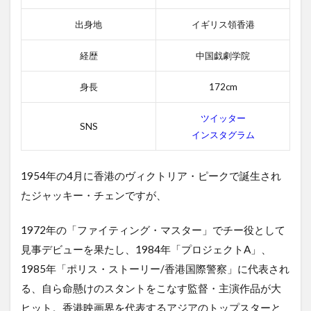
感想
出身地
イギリス領香港
2.3
3位
経歴
中国戯劇学院
ファ
ース
身長
172cm
ト・
ミッ
ショ
ツイッター
SNS
ン
インスタグラム
2.3.1
ファー
1954年の4月に香港のヴィクトリア・ピークで誕生され
スト・
ミッシ
たジャッキー・チェンですが、
ョンの
あらす
1972年の「ファイティング・マスター」でチー役として
じ
見事デビューを果たし、1984年「プロジェクトA」、
2.3.2
1985年「ポリス・ストーリー/香港国際警察」に代表され
ファー
スト・
る、自ら命懸けのスタントをこなす監督・主演作品が大
ミッシ
ヒット。香港映画界を代表するアジアのトップスターと
ョンの