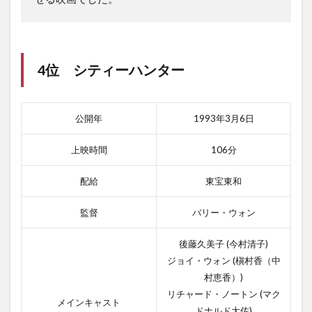
4位 シティーハンター
公開年
1993年3月6日
上映時間
106分
配給
東宝東和
監督
バリー・ウォン
後藤久美子 (今村清子)
ジョイ・ウォン (槇村香（中
村恵香）)
リチャード・ノートン (マク
メインキャスト
ドナルド大佐)