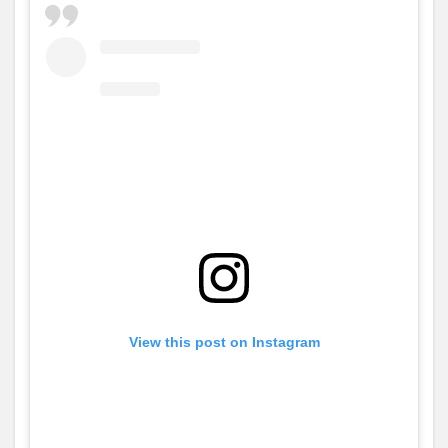
2
ジャ
ッキ
ー・
チェ
ンの
出演
作品
2.1
1位
アク
シデ
ンタ
ル・
スパ
イ
View this post on Instagram
2.1.1
アクシ
デンタ
ル・ス
パイの
あらす