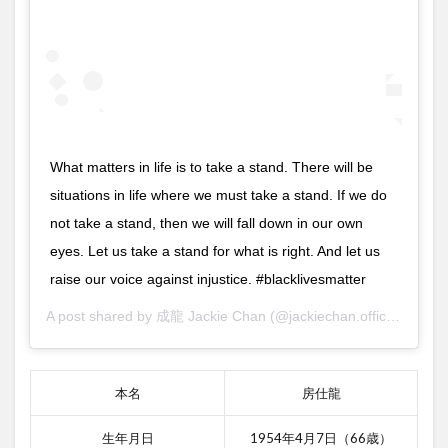
じ
2.1.2
アクシ
デンタ
ル・ス
パイの
感想
What matters in life is to take a stand. There will be
2.2
situations in life where we must take a stand. If we do
2位
タキ
not take a stand, then we will fall down in our own
シー
eyes. Let us take a stand for what is right. And let us
ド
raise our voice against injustice. #blacklivesmatter
2.2.1
タキシ
A post shared by
成龍 Jackie Chan
(@jackiechan.official) on
Ju
ードの
あらす
じ
本名
房仕龍
2.2.2
タキシ
生年月日
1954年4月7日（66歳）
ードの