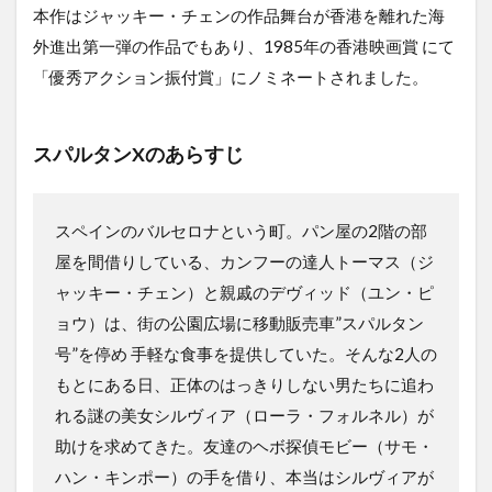
本作はジャッキー・チェンの作品舞台が香港を離れた海
外進出第一弾の作品でもあり、1985年の香港映画賞 にて
「優秀アクション振付賞」にノミネートされました。
スパルタンXのあらすじ
スペインのバルセロナという町。パン屋の2階の部
屋を間借りしている、カンフーの達人トーマス（ジ
ャッキー・チェン）と親戚のデヴィッド（ユン・ピ
ョウ）は、街の公園広場に移動販売車”スパルタン
号”を停め 手軽な食事を提供していた。そんな2人の
もとにある日、正体のはっきりしない男たちに追わ
れる謎の美女シルヴィア（ローラ・フォルネル）が
助けを求めてきた。友達のヘボ探偵モビー（サモ・
ハン・キンポー）の手を借り、本当はシルヴィアが