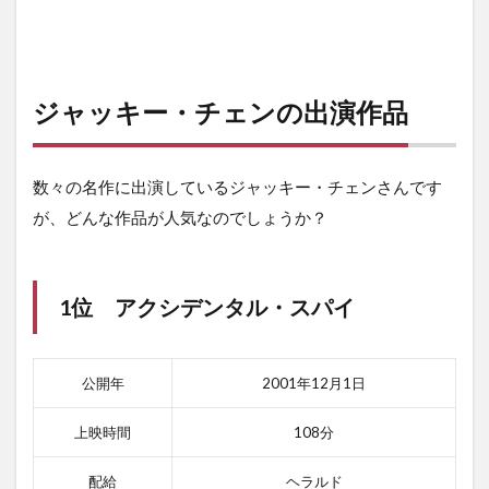
スパ
ルタ
ンX
2.5.1
ジャッキー・チェンの出演作品
スパル
タンXの
あらす
じ
数々の名作に出演しているジャッキー・チェンさんです
が、どんな作品が人気なのでしょうか？
2.5.2
スパル
タンXの
感想
1位 アクシデンタル・スパイ
3
ま
と
公開年
2001年12月1日
め
上映時間
108分
配給
ヘラルド