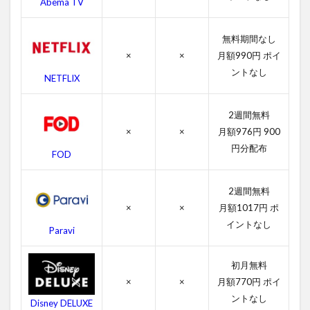
Abema TV
4.2
マー
ター
無料期間なし
ズの
×
×
月額990円 ポイ
キャ
ス
ントなし
NETFLIX
ト・
吹き
替え
2週間無料
声優
×
×
月額976円 900
4.3
円分配布
FOD
マー
ター
ズの
2週間無料
スタ
×
×
月額1017円 ポ
ッフ
イントなし
Paravi
4.4
マー
初月無料
ター
ズの
×
×
月額770円 ポイ
関連
ントなし
Disney DELUXE
作品