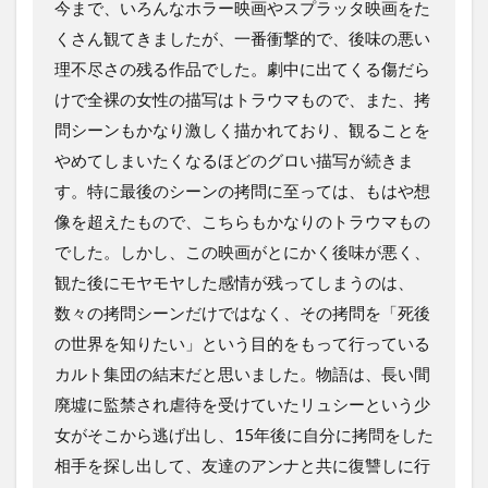
今まで、いろんなホラー映画やスプラッタ映画をた
くさん観てきましたが、一番衝撃的で、後味の悪い
理不尽さの残る作品でした。劇中に出てくる傷だら
けで全裸の女性の描写はトラウマもので、また、拷
問シーンもかなり激しく描かれており、観ることを
やめてしまいたくなるほどのグロい描写が続きま
す。特に最後のシーンの拷問に至っては、もはや想
像を超えたもので、こちらもかなりのトラウマもの
でした。しかし、この映画がとにかく後味が悪く、
観た後にモヤモヤした感情が残ってしまうのは、
数々の拷問シーンだけではなく、その拷問を「死後
の世界を知りたい」という目的をもって行っている
カルト集団の結末だと思いました。物語は、長い間
廃墟に監禁され虐待を受けていたリュシーという少
女がそこから逃げ出し、15年後に自分に拷問をした
相手を探し出して、友達のアンナと共に復讐しに行