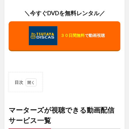
＼今すぐDVDを無料レンタル／
３０日間無料
で動画視聴
目次
1
マ
ー
タ
マーターズが視聴できる動画配信
ー
ズ
サービス一覧
が
視