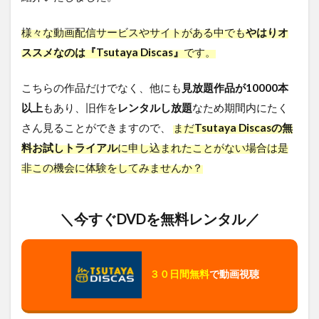
様々な動画配信サービスやサイトがある中でも
やはりオ
ススメなのは『Tsutaya Discas』
です。
こちらの作品だけでなく、他にも
見放題作品が10000本
以上
もあり、旧作を
レンタルし放題
なため期間内にたく
さん見ることができますので、
まだ
Tsutaya Discasの無
料お試しトライアル
に申し込まれたことがない場合は是
非この機会に体験をしてみませんか？
＼今すぐDVDを無料レンタル／
３０日間無料
で動画視聴