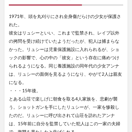
1971年、頭を丸刈りにされ全身傷だらけの少女が保護さ
れた。
彼女はリュシーといい、これまで監禁され、レイプ以外
の拷問を受け続けていたようだったが、犯人は捕まらな
かった。リュシーは児童保護施設に入れられるが、ショ
ックの影響で、心の中の「彼女」という存在に痛めつけ
られるようになる。同じ養護施設の同年代の少女アンナ
は、リュシーの面倒を見るようになり、やがて2人は親友
になる。
・・・15年後。
とある山荘で楽しげに朝食を取る4人家族を、悲劇が襲
う。ショットガンを手にしたリュシーが、一家を惨殺し
たのだ。リュシーに呼び出されて山荘を訪れたアンナ
は、15年前に自分を監禁していた犯人はこの一家の夫婦
で、復讐を果たしたと告げられる。