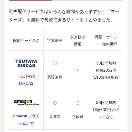
聴
動画配信サービスはいろんな種類がありますが、「マー
で
き
ターズ」を無料で視聴できるサイトをまとめました。
る
動
画
吹き替え
月額・ポイン
配
配信サービス名
字幕動画
動画
ト・無料期間
信
サ
ー
ビ
30日間無料
◯
ス
×
月額2052円
一
TSUTAYA
実質無料
1100円分配布
覧
DISCAS
2
マ
ー
30日間無料
〇
〇
タ
月額500円 ポイ
ー
Amazon プライ
見放題
見放題
ズ
ントなし
の
ムビデオ
無