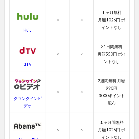
の
あ
１ヶ月無料
ら
す
×
×
月額1026円 ポ
じ
イントなし
Hulu
4
マ
31日間無料
ー
×
×
月額550円 ポイ
タ
ー
ントなし
dTV
ズ
の
作
2週間無料 月額
品
990円
情
×
×
3000ポイント
報
クランクインビ
配布
デオ
4.1
マー
ター
１ヶ月間無料
ズの
×
×
月額1026円 ポ
感想
イントなし