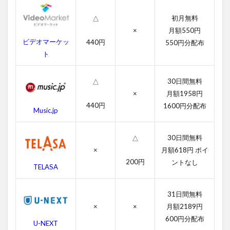
料
動
初月無料
△
画
×
月額550円
一
覧
ビデオマーケッ
440円
550円分配布
ト
2.1
マー
ター
30日間無料
△
ズの
×
月額1958円
字幕
440円
1600円分配布
動画
Music.jp
2.2
吹き
30日間無料
△
替え
×
月額618円 ポイ
動画
200円
ントなし
TELASA
3
マ
31日間無料
ー
タ
×
×
月額2189円
ー
600円分配布
U-NEXT
ズ