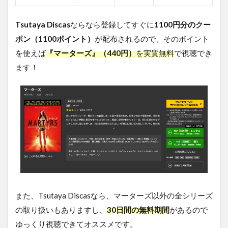
5
Tsutaya Discas
ならなら登録してすぐに
1100円分のクー
マ
ー
ポン（1100ポイント）
が配布されるので、そのポイント
タ
を使えば
『マーターズ』（440円）
を実質無料
で視聴でき
ー
ズ
ます！
を
無
料
視
聴
す
る
方
法
ま
と
め
また、Tsutaya Discasなら、マーターズ以外の全シリーズ
の取り扱いもありますし、
30日間の無料期間
があるので
ゆっくり視聴できてオススメです。