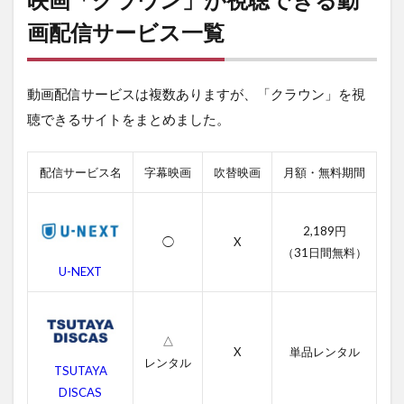
ン」
が視
画配信サービス一覧
聴で
きる
動画
動画配信サービスは複数ありますが、「クラウン」を視
配信
サー
聴できるサイトをまとめました。
ビス
一覧
配信サービス名
字幕映画
吹替映画
月額・無料期間
2
映画
「ク
ラウ
2,189円
◯
X
ン」
（31日間無料）
の無
U-NEXT
料動
画一
覧
△
2.1
X
単品レンタル
レンタル
「ク
TSUTAYA
ラウ
DISCAS
ン」