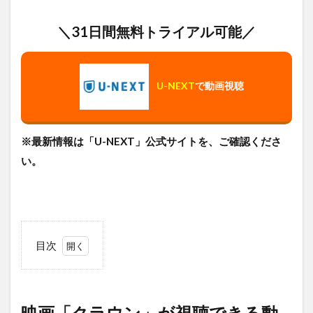
＼31日間無料トライアル可能／
U-NEXT
で動画視聴
※最新情報は「U-NEXT」公式サイトを、ご確認くださ
い。
目次
1
映画
「ク
ラウ
映画「クラウン」が視聴できる動