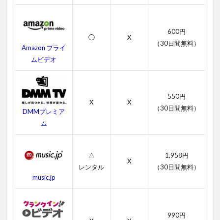
の無
料字
幕動
600円
画
◯
X
（30日間無料）
Amazon プライ
2.2
ムビデオ
「ク
ラウ
ン」
の無
550円
料吹
X
X
き替
（30日間無料）
DMMプレミア
え動
ム
画
3
映画
△
1,958円
X
「ク
レンタル
（30日間無料）
ラウ
music.jp
ン」
のあ
らす
じ
990円