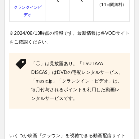
X
X
4
（14日間無料）
クランクインビ
映画
デオ
「ク
ラウ
ン」
※2024/08/13時点の情報です。最新情報は各VODサイト
の作
品情
をご確認ください。
報
4.1
「ク
「◯」は見放題あり。「TSUTAYA
ラウ
DISCAS」はDVDの宅配レンタルサービス、
ン」
の感
「music.jp」「クランクイン・ビデオ」は、
想
毎月付与されるポイントを利用した動画レ
4.2
ンタルサービスです。
映画
「ク
ラウ
ン」
のキ
ャス
いくつか映画『クラウン』を視聴できる動画配信サイト
ト・