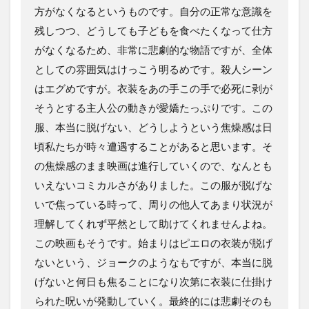
方がなくなるというものです。自分の正常な意識を
残しつつ、どうしても子どもを食べたくなって仕方
がなくなるため、非常に悲劇的な物語ですが、全体
としての雰囲気はけっこう明るめです。殺人シーン
はエグめですが。衣装をあの手この手で必死に剥が
そうとする主人公の動きが愛嬌たっぷりです。この
服、本当に脱げない、どうしようという焦燥感は日
頃私たちが時々遭遇することがあると思います。そ
の焦燥感のまま映画は進行していくので、なんとも
いえないコミカルさがありました。この服が脱げな
いで焦っている時って、周りの他人てあまり状況が
理解してくれず平然として助けてくれませんよね。
この映画もそうです。始まりはピエロの衣装が脱げ
ないという、ジョークのようなもですが、本当に脱
げないと何日も焦ることになり次第に衣装に仕掛け
られた呪いが発動していく。最終的には悲劇そのも