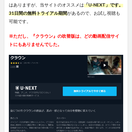
はありますが、当サイトのオススメは
「U-NEXT」です。
吹き
替え
31日間の無料トライアル期間
があるので、お試し視聴も
声優
可能です。
4.3
映画
※ただし、『クラウン』の吹替版は、どの動画配信サイ
「ク
トにもありませんでした。
ラウ
ン」
のス
タッ
フ
4.4
「ク
ラウ
ン」
の関
連作
品
5
ま