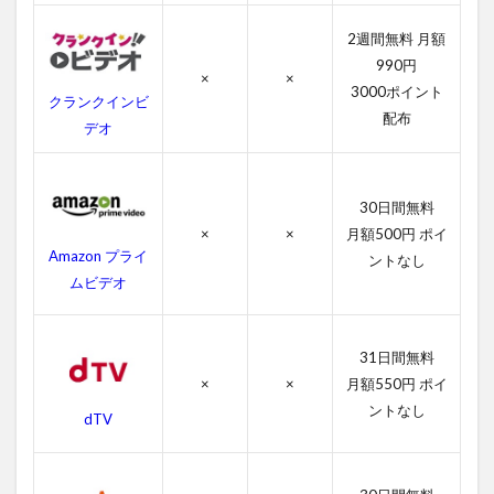
動画
2週間無料 月額
3
990円
ブ
×
×
レ
3000ポイント
クランクインビ
イ
配布
デオ
ン
デ
ッ
ド
30日間無料
の
×
×
月額500円 ポイ
あ
Amazon プライ
ら
ントなし
す
ムビデオ
じ
4
31日間無料
ブ
レ
×
×
月額550円 ポイ
イ
ントなし
dTV
ン
デ
ッ
ド