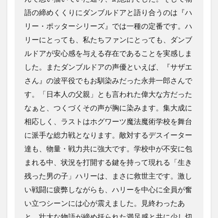
語の締めくくりにダンブルドアと語り合うのは『ハ
リー・ポッターシリーズ』では一種の定番です。ハ
リーにとっても、私たちファンにとっても、ダンブ
ルドアが安心感を与える存在であることを実感しま
した。またダンブルドアの声優といえば、『サザエ
さん』の波平役でもお馴染みだった永井一郎さんで
す。「日本人の父親」とも言われた偉大な方だった
なぁと、つくづくその声が胸に染みます。集大成に
相応しく、ラストはホグワーツ魔法魔術学校を舞台
に派手な総力戦となります。敵対するデスイーター
達も、物量・戦力共に強大です。学校中が不安に包
まれる中、状況を打開する鍵を持って現れる「生き
残った男の子」ハリーは、まさに救世主です。激し
い戦闘に疲弊しながらも、ハリーを中心に全員が奮
い立つシーンには心が震えました。見終わったあ
と、壮大な物語が締め括られた満足感と共に少し切