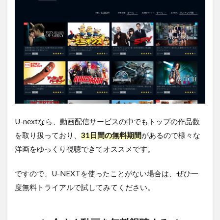
ド
を
無
料
視
聴
す
る
方
法
ま
と
め
U-nextなら、動画配信サービスの中でもトップの作品数
を取り扱っており、
31日間の無料期間
があるので様々な
洋画をゆっくり視聴できてオススメです。
ですので、U-NEXTを使ったことがない場合は、ぜひ一
度無料トライアルで試してみてください。