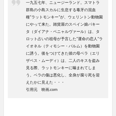
一九五七年、ニュージーランド。スマトラ
群島の小島スカルに生息する毒牙の混血
種“ラットモンキー”が、ウェリントン動物園
にやって来た。雑貨屋のスペイン娘パキー
タ（ダイアナ・ベニャルヴァール）は、タ
ロット占いの祖母が予言した“運命の恋人”ラ
イオネル（ティモシー・バルム）を動物園
に誘う。後をつけてきた彼の母ベラ（エリ
ザベス・ムーディ）は、二人のキスを盗み
見る際、ラットモンキーに噛まれてしま
う。ベラの傷は悪化し、全身が腐り死を迎
えたかに見えた・・・
引用元 映画.com