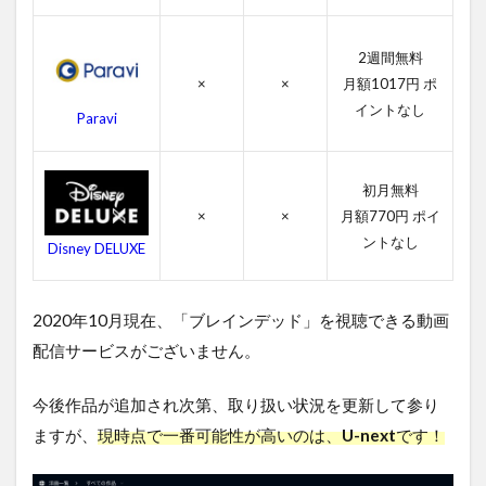
4.3
ブレ
2週間無料
イン
×
×
月額1017円 ポ
デッ
イントなし
Paravi
ドの
スタ
ッフ
初月無料
4.4
×
×
月額770円 ポイ
ブレ
イン
ントなし
Disney DELUXE
デッ
ドの
関連
2020年10月現在、「ブレインデッド」を視聴できる動画
作品
配信サービスがございません。
5
ブ
レ
今後作品が追加され次第、取り扱い状況を更新して参り
イ
ますが、
現時点で一番可能性が高いのは、
U-next
です！
ン
デ
ッ