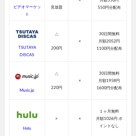
×
月額550円
イ
ビデオマーケッ
ン
見放題
550円分配布
デ
ト
ッ
ド
の
30日間無料
△
無
×
月額2052円
料
TSUTAYA
動
200円
1100円分配布
画
DISCAS
一
覧
30日間無料
△
2.1
×
月額1958円
ブレ
イン
220円
1600円分配布
Music.jp
デッ
ドの
字幕
動画
１ヶ月無料
×
×
月額1026円 ポ
2.2
イントなし
吹き
Hulu
替え