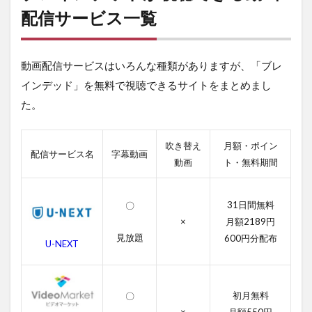
デ
配信サービス一覧
ッ
ド
が
動画配信サービスはいろんな種類がありますが、「ブレ
視
聴
インデッド」を無料で視聴できるサイトをまとめまし
で
た。
き
る
動
画
吹き替え
月額・ポイン
配信サービス名
字幕動画
配
動画
ト・無料期間
信
サ
ー
31日間無料
〇
ビ
×
月額2189円
ス
一
見放題
600円分配布
U-NEXT
覧
2
ブ
初月無料
〇
レ