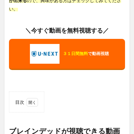
が出来る
ので、興味がある方はチェックしてみてくださ
い。
＼今すぐ動画を無料視聴する／
３１日間無料
で動画視聴
目次
1
ブ
レ
イ
ブレインデッドが視聴できる動画
ン