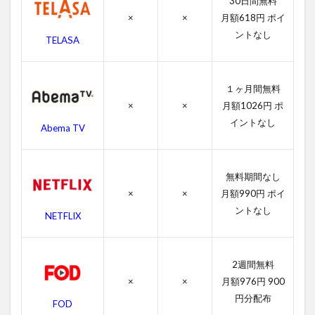
30日間無料
の
×
×
月額618円 ポイ
作
ントなし
品
TELASA
情
報
4.1
１ヶ月間無料
ブレ
×
×
月額1026円 ポ
イン
イントなし
デッ
Abema TV
ドの
感想
無料期間なし
4.2
ブレ
×
×
月額990円 ポイ
イン
ントなし
NETFLIX
デッ
ドの
キャ
ス
2週間無料
ト・
×
×
月額976円 900
吹き
円分配布
替え
FOD
声優