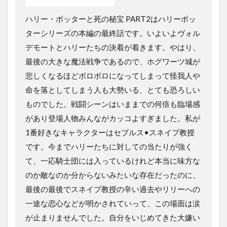
ハリー・ポッターと死の秘宝 PART2はハリーポッ
ターシリーズの本編の最終話です。いよいよヴォル
デモートとハリーたちの決着が着きます。やはり、
最後の大きな魔法戦争であるので、ホグワーツ城が
悲しくなるほどボロボロになってしまって怪我人や
命を落としてしまう人も大勢いる、とても恐ろしい
ものでした。戦闘シーンはいままでの何倍も臨場感
があり登場人物みんながカッコよすぎました。私が
1番好きなキャラクターはセブルス•スネイプ教授
です。今までハリーたちに対しての当たりが強く
て、一応騎士団には入っているけれど本当に味方な
のか敵なのか分からないみたいな存在だったのに、
最後の最後でスネイプ教授の辛い過去やリリーへの
一途な恋心などが明かされていって、この場面は涙
が止まりませんでした。自分をいじめてきた大嫌い