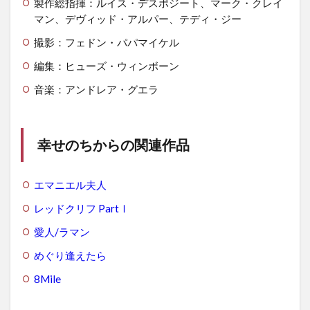
製作総指揮：ルイス・デスポジート、マーク・クレイ
マン、デヴィッド・アルパー、テディ・ジー
撮影：フェドン・パパマイケル
編集：ヒューズ・ウィンボーン
音楽：アンドレア・グエラ
幸せのちからの関連作品
エマニエル夫人
レッドクリフ PartⅠ
愛人/ラマン
めぐり逢えたら
8Mile