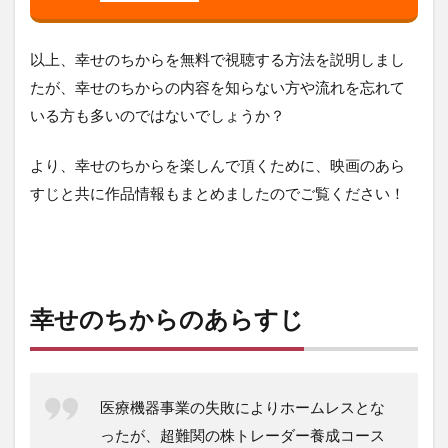
以上、幸せのちからを無料で視聴する方法を説明しまし
たが、幸せのちからの内容を知らない方や流れを忘れて
いる方も多いのではないでしょうか？
より、幸せのちからを楽しんで頂くために、映画のあら
すじと共に作品情報もまとめましたのでご覧ください！
幸せのちからのあらすじ
医療機器事業の失敗によりホームレスとな
ったが、超難関の株トレーダー養成コース