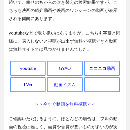
続いて、幸せのちからの吹き替えの検索結果ですが、こ
ちらも映画の紹介動画や映画のワンシーンの動画が表示
される傾向にあります。
youtubeなどで取り扱いはありますが、こちらも字幕と同
様に、購入しないと視聴が出来ず無料で視聴できる動画
は無料サイトでは見つかりませんでした。
youtube
GYAO
ニコニコ動画
TVer
動画イズム
＞＞今すぐ動画を無料視聴＜＜
ご確認いただけるように、ほとんどの場合は、フルの動
画の視聴は難しく、画質や音質が悪いものが多いのが実