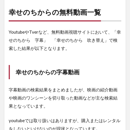
幸せのちからの無料動画一覧
YoutubeやTverなど、無料動画視聴サイトにおいて、「幸
せのちから 字幕」 「幸せのちから 吹き替え」で検
索した結果が以下となります。
幸せのちからの字幕動画
字幕動画の検索結果をまとめましたが、映画の紹介動画
や映画のワンシーンを切り取った動画などが主な検索結
果となっています。
youtubeでは取り扱いはありますが、購入またはレンタル
をしないといけないのが現状となっています。