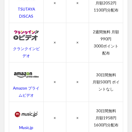
の
×
×
月額2052円
無
TSUTAYA
1100円分配布
料
DISCAS
動
画
一
2週間無料 月額
覧
990円
×
×
2.1
3000ポイント
クランクインビ
幸せ
配布
デオ
のち
から
の字
幕動
30日間無料
画
×
×
月額500円 ポイ
Amazon プライ
2.2
ントなし
ムビデオ
吹き
替え
動画
30日間無料
3
×
×
月額1958円
幸
1600円分配布
Music.jp
せ