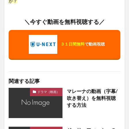
か？
＼今すぐ動画を無料視聴する／
３１日間無料
で動画視聴
関連する記事
マレーナの動画（字幕/
ドラマ（映画）
吹き替え）を無料視聴
する方法