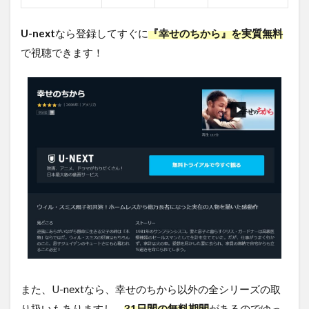
4.4
U-next
なら登録してすぐに
『幸せのちから』を実質無料
幸せ
のち
で視聴できます！
から
の関
連作
品
5
幸
せ
の
ち
か
ら
を
無
料
視
聴
す
また、U-nextなら、幸せのちから以外の全シリーズの取
る
り扱いもありますし、
31日間の無料期間
があるのでゆっ