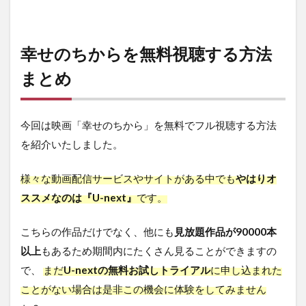
幸せのちからを無料視聴する方法
まとめ
今回は映画「幸せのちから」を無料でフル視聴する方法
を紹介いたしました。
様々な動画配信サービスやサイトがある中でも
やはりオ
ススメなのは『U-next』
です。
こちらの作品だけでなく、他にも
見放題作品が90000本
以上
もあるため期間内にたくさん見ることができますの
で、
まだ
U-nextの無料お試しトライアル
に申し込まれた
ことがない場合は是非この機会に体験をしてみません