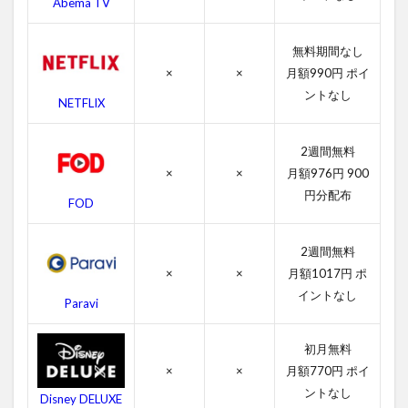
Abema TV
幸せ
のち
から
無料期間なし
の感
×
×
月額990円 ポイ
想
ントなし
NETFLIX
4.2
幸せ
のち
2週間無料
から
×
×
月額976円 900
のキ
円分配布
ャス
FOD
ト・
吹き
替え
2週間無料
声優
×
×
月額1017円 ポ
イントなし
4.3
Paravi
幸せ
のち
初月無料
から
のス
×
×
月額770円 ポイ
タッ
ントなし
Disney DELUXE
フ