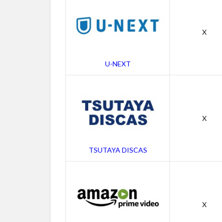
一覧
2
映画
X
「太陽と月
に背いて」
の無料動画
U-NEXT
は？
（YouTube/
ニコニコ動
画/TVer/動
画イズム）
X
2.1
「太
TSUTAYA DISCAS
陽と
月に
背い
て」
の無
料字
X
幕動