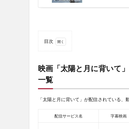
目次
1
映画
「太
映画「太陽と月に背いて
陽と
月に
一覧
背い
て」
が視
聴で
「太陽と月に背いて」が配信されている、動
きる
動画
配信サービス名
字幕映画
配信
サー
ビス