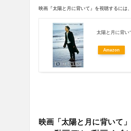
4.2
映画『太陽と月に背いて』を視聴するには、
「太
陽と
月に
太陽と月に背いて 
背い
て」
のキ
Amazon
ャス
ト・
吹き
替え
声優
4.3
「太
陽と
月に
背い
て」
映画「太陽と月に背いて」の
のス
タッ