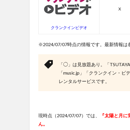
らす
じ
X
4
映画
クランクインビデオ
「太
陽と
月に
※2024/07/07時点の情報です。最新情
背い
て」
の作
「◯」は見放題あり。「TSUTAYA
品情
「music.jp」「クランクイン
報
レンタルサービスです。
4.1
「太
陽と
月に
背い
て」
現時点（2024/07/07）では、
『太陽と月に
の感
ん。
想