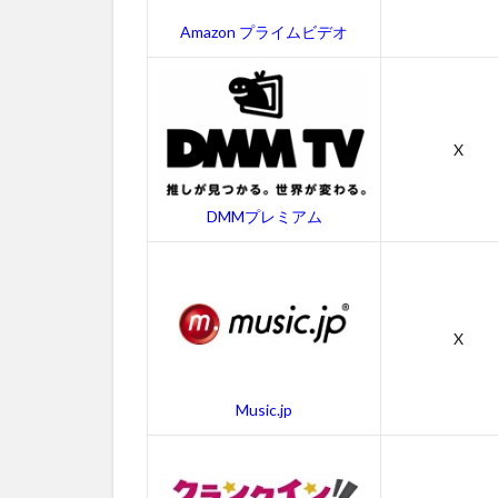
画
Amazon プライムビデオ
2.2
「太
陽と
月に
背い
X
て」
の無
料吹
DMMプレミアム
き替
え動
画
3
X
映画
「太
陽と
Music.jp
月に
背い
て」
のあ