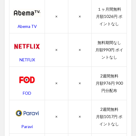
の
１ヶ月間無料
向
こ
×
×
月額1026円 ポ
う
イントなし
Abema TV
に
の
作
無料期間なし
品
情
×
×
月額990円 ポイ
報
ントなし
NETFLIX
4.1
遠い
2週間無料
空の
×
×
月額976円 900
向こ
うに
円分配布
FOD
の感
想
2週間無料
4.2
×
×
月額1017円 ポ
遠い
空の
イントなし
Paravi
向こ
うに