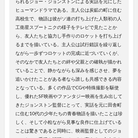
られるジョー・ジョンストンによる実話を元にした
ヒューマンドラマである。主人公は炭鉱の町に住む
高校生で、物語は彼がソ連の打ち上げた人類初の人
工衛星スプートニクの様子をテレビで見たことか
ら、友人たちと協力し手作りのロケットを打ち上げ
るまでを描いている。主人公は試行錯誤を繰り返し
ながら一歩ずつロケットの完成に近づいていくが、
そのなかで友人たちとの絆や父親との確執が描かれ
ていることで、静かながらも深みを感じさせ、夢を
追いかけたことがある者なら誰しも共感できる内容
となっている。多くの作品でCGや特殊撮影を駆使
し、優れたSF映画やファンタジー映画を生み出して
きたジョンストン監督にとって、実話を元に田舎町
に住む10代の少年たちの青春物語を描いたことは珍
しく、そして小粒ながら見事な良作に仕上げている
ことは驚きであると同時に、映画監督としてのジョ