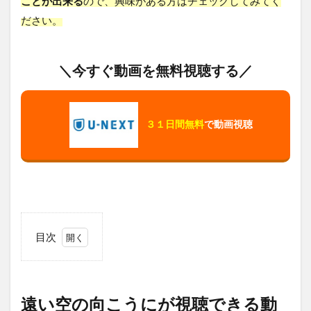
ことが出来る
ので、興味がある方はチェックしてみてく
ださい。
＼今すぐ動画を無料視聴する／
３１日間無料
で動画視聴
目次
1
遠
い
空
遠い空の向こうにが視聴できる動
の