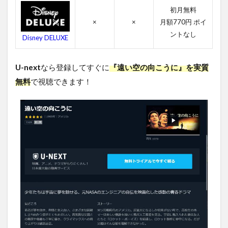
のキ
初月無料
ャス
×
×
月額770円 ポイ
ト・
ントなし
吹き
Disney DELUXE
替え
声優
U-next
なら登録してすぐに
『遠い空の向こうに』を実質
4.3
無料
で視聴できます！
遠い
空の
向こ
うに
のス
タッ
フ
4.4
遠い
空の
向こ
うに
の関
連作