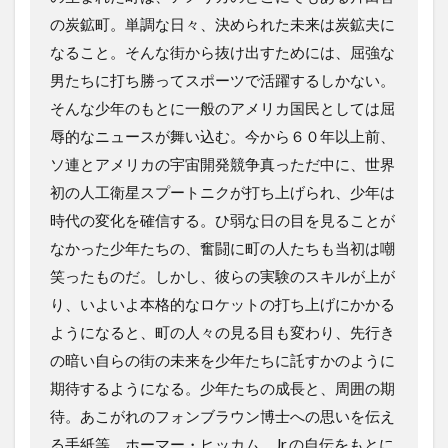
の炭鉱町。単調な日々、決められた未来は炭鉱夫に
なること。そんな街から抜け出すためには、屈強な
男たちに打ち勝ってスポーツで活躍するしかない。
そんな少年のもとに一般のアメリカ国民としては屈
辱的なニュースが舞い込む。今から６０年以上前、
ソ連とアメリカの宇宙開発競争真っただ中に、世界
初の人工衛星スプートニクが打ち上げられ、少年は
時代の変化を確信する。ひ弱な日の目を見ることが
なかった少年たちの、奮闘に町の人たちも当初は嘲
笑ったものだ。しかし、彼らの実験のスキルが上が
り、いよいよ本格的なロケットの打ち上げにかかる
ようになると、町の人々の見る目も変わり、先行き
の暗い自らの街の未来を少年たちに託すかのように
期待するようになる。少年たちの成長と、周囲の期
待。あこがれのフォンブラウン博士への思いを伝え
る手紙等、ホーマー・ヒッカム、Jr.の自伝をもとに