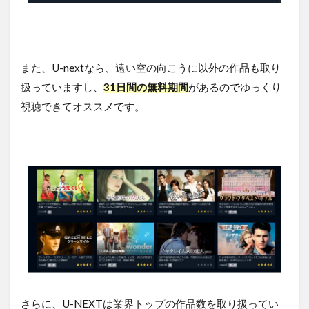
品
5
遠
い
空
また、U-nextなら、遠い空の向こうに以外の作品も取り
の
扱っていますし、
31日間の無料期間
があるのでゆっくり
向
こ
視聴できてオススメです。
う
に
を
無
料
視
聴
す
る
方
法
ま
と
め
さらに、U-NEXTは業界トップの作品数を取り扱ってい