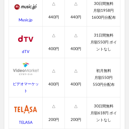
2.2
30日間無料
△
△
吹き
月額1958円
替え
440円
440円
1600円分配布
動画
Music.jp
3
遠
31日間無料
△
△
い
月額550円 ポイ
空
400円
400円
ントなし
の
dTV
向
こ
う
初月無料
△
△
に
月額550円
の
あ
ビデオマーケッ
400円
400円
550円分配布
ら
ト
す
じ
30日間無料
△
△
4
月額618円 ポイ
遠
200円
200円
ントなし
い
TELASA
空