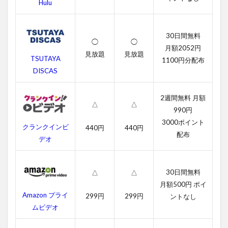
い
Hulu
空
の
向
30日間無料
こ
◯
◯
月額2052円
う
見放題
見放題
TSUTAYA
に
1100円分配布
の
DISCAS
無
料
2週間無料 月額
動
△
△
画
990円
一
3000ポイント
クランクインビ
覧
440円
440円
配布
デオ
2.1
遠い
空の
30日間無料
△
△
向こ
月額500円 ポイ
うに
の字
Amazon プライ
299円
299円
ントなし
幕動
ムビデオ
画