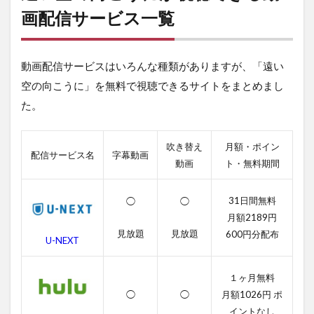
向
画配信サービス一覧
こ
う
に
動画配信サービスはいろんな種類がありますが、「遠い
が
視
空の向こうに」を無料で視聴できるサイトをまとめまし
聴
た。
で
き
る
動
吹き替え
月額・ポイン
配信サービス名
字幕動画
画
動画
ト・無料期間
配
信
サ
31日間無料
◯
◯
ー
月額2189円
ビ
見放題
見放題
600円分配布
ス
U-NEXT
一
覧
１ヶ月無料
2
◯
◯
月額1026円 ポ
遠
イントなし