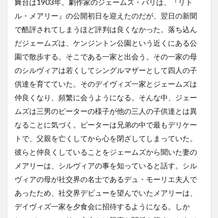
舞台は1903年。劇作家のジェームズ・バリは、『リト
ル・メアリー』の公開初日を迎えたのだが、翌日の新聞
で酷評されてしまうほど評判は良くなかった。落ち込ん
だジェームズは、ケンジントン公園という近くにある公
園で散歩する。そこである一家と出会う。その一家の母
のシルヴィアは若くしてシングルマザーとして四人の子
供達を育てていた。そのデイヴィズ一家とジェームズは
仲良くなり、頻繁に会うようになる。そんな中、ジェー
ムズは三男のピーターの様子が他の三人の子供達とは異
なることに気づく。ピーターは兄弟の中で最もデリケー
トで、父親を亡くしてから心を閉ざしてしまっていた。
彼らと仲良くしていることをジェームズから聞いた妻の
メアリーは、シルヴィアの事を知っていると話す。シル
ヴィアの母が社交界の名士であるデュ・モーリエ夫人で
あったため、社交界デビューを望んでいたメアリーは、
デイヴィズ一家を夕食会に招待するようになる。しか