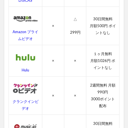
DISCAS
ラ
ン
ド
の
30日間無料
△
無
×
月額500円 ポイ
料
Amazon プライ
299円
ントなし
動
ムビデオ
画
一
覧
１ヶ月無料
2.1
×
×
月額1026円 ポ
ネバ
イントなし
Hulu
ーラ
ンド
の字
2週間無料 月額
幕動
990円
画
×
×
3000ポイント
クランクインビ
2.2
配布
デオ
吹き
替え
動画
30日間無料