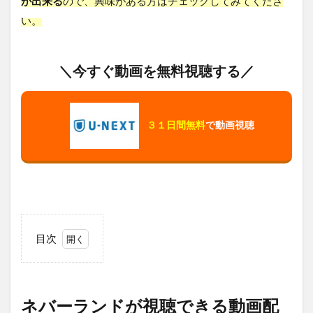
が出来る
ので、興味がある方はチェックしてみてくださ
い。
＼今すぐ動画を無料視聴する／
３１日間無料
で動画視聴
目次
1
ネ
バ
ー
ネバーランドが視聴できる動画配
ラ