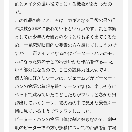
割とメイクの濃い役で目にする機会が多かったの
で。
この作品の良いところは、カギとなる子役の男の子
の演技が非常に優れているという点です。割と本筋
としては少年の母親とのやりとりも多く出てくるた
め、一見恋愛映画的な要素の方を感じてしまうので
すが、一応メインとなるのはピーター・パンのモデ
ルになった男の子との出会いから作品を作る……と
いう部分になるので、ここの説得力は大切です。
個人的に好きなシーンは、ジェームズがピーター・
パンの物語の着想を得たシーンですね。楽しそうに
ベッドで跳ねていたこどもたちがフワリと窓から飛
び出していくシーン。彼の頭の中で見えた景色を一
緒に見ているようでワクワクしました。
ピーター・パンの物語自体は割と好きなので、劇中
劇のピーター役の方が妖精についての台詞を話す場