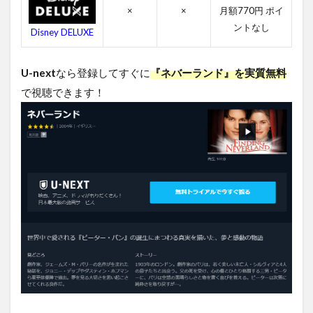
のス
×
×
月額770円 ポイ
タッ
ントなし
Disney DELUXE
フ
4.4
U-next
なら登録してすぐに
『ネバーランド』を実質無料
ネバ
ーラ
で視聴できます！
ンド
の関
連作
品
5
ネ
バ
ー
ラ
ン
ド
を
無
料
視
聴