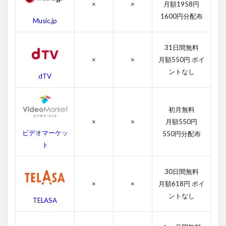
3
×
×
月額1958円
ネ
1600円分配布
Music.jp
バ
ー
ラ
31日間無料
ン
×
×
月額550円 ポイ
ド
の
ントなし
dTV
あ
ら
す
じ
初月無料
×
×
月額550円
4
ビデオマーケッ
550円分配布
ネ
ト
バ
ー
ラ
30日間無料
ン
×
×
月額618円 ポイ
ド
の
ントなし
TELASA
作
品
情