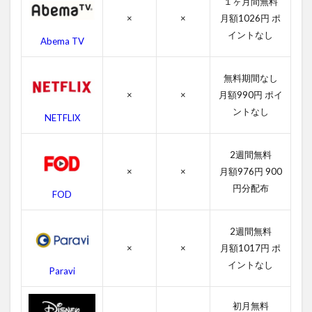
１ヶ月間無料
報
×
×
月額1026円 ポ
4.1
イントなし
Abema TV
ネバ
ーラ
ンド
無料期間なし
の感
×
×
月額990円 ポイ
想
ントなし
NETFLIX
4.2
ネバ
ーラ
2週間無料
ンド
×
×
月額976円 900
のキ
円分配布
ャス
FOD
ト・
吹き
替え
2週間無料
声優
×
×
月額1017円 ポ
イントなし
4.3
Paravi
ネバ
ーラ
初月無料
ンド