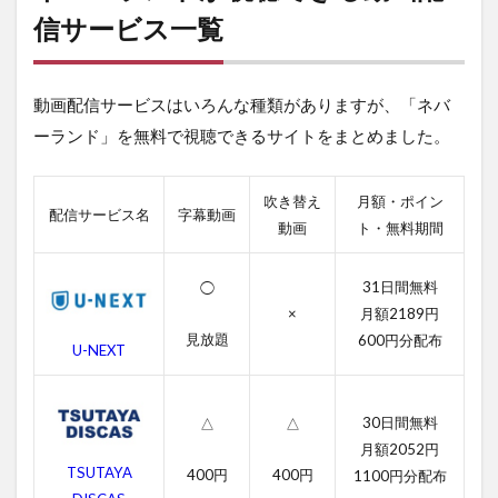
ン
信サービス一覧
ド
が
視
動画配信サービスはいろんな種類がありますが、「ネバ
聴
で
ーランド」を無料で視聴できるサイトをまとめました。
き
る
動
吹き替え
月額・ポイン
画
配信サービス名
字幕動画
動画
ト・無料期間
配
信
サ
31日間無料
◯
ー
×
月額2189円
ビ
ス
見放題
600円分配布
U-NEXT
一
覧
2
30日間無料
△
△
ネ
月額2052円
バ
TSUTAYA
400円
400円
1100円分配布
ー