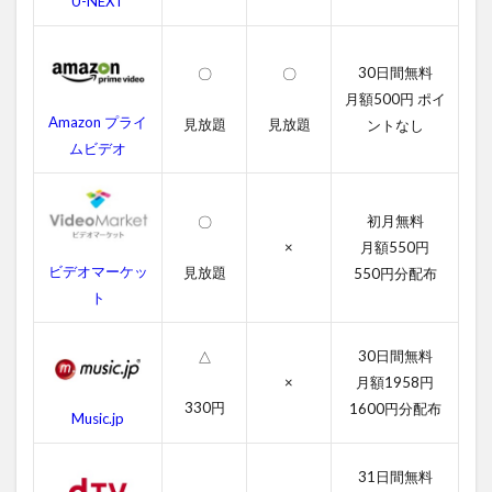
U-NEXT
無
料
動
画
30日間無料
〇
〇
一
月額500円 ポイ
覧
Amazon プライ
見放題
見放題
ントなし
2.1
ムビデオ
ダイ
アナ
の字
初月無料
〇
幕動
×
月額550円
画
ビデオマーケッ
見放題
550円分配布
2.2
ト
吹き
替え
動画
30日間無料
△
×
月額1958円
3
330円
1600円分配布
ダ
Music.jp
イ
ア
31日間無料
ナ