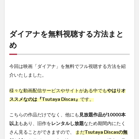
ダイアナを無料視聴する方法まと
め
今回は映画「ダイアナ」を無料でフル視聴する方法を紹
介いたしました。
様々な動画配信サービスやサイトがある中でも
やはりオ
ススメなのは『Tsutaya Discas』
です。
こちらの作品だけでなく、他にも
見放題作品が10000本
以上
もあり、旧作を
レンタルし放題
なため期間内にたく
さん見ることができますので、
まだ
Tsutaya Discasの無