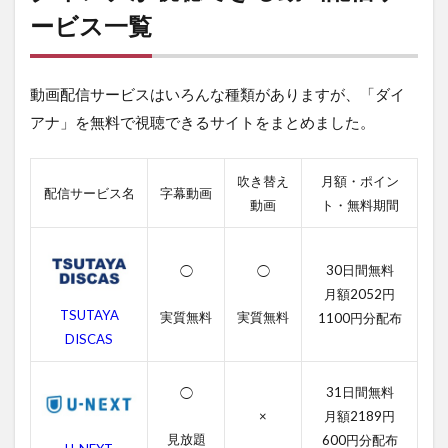
が
ービス一覧
視
聴
で
動画配信サービスはいろんな種類がありますが、「ダイ
き
る
アナ」を無料で視聴できるサイトをまとめました。
動
画
配
吹き替え
月額・ポイン
信
配信サービス名
字幕動画
動画
ト・無料期間
サ
ー
ビ
ス
30日間無料
◯
◯
一
月額2052円
覧
TSUTAYA
実質無料
実質無料
1100円分配布
2
DISCAS
ダ
イ
31日間無料
◯
ア
ナ
×
月額2189円
の
見放題
600円分配布