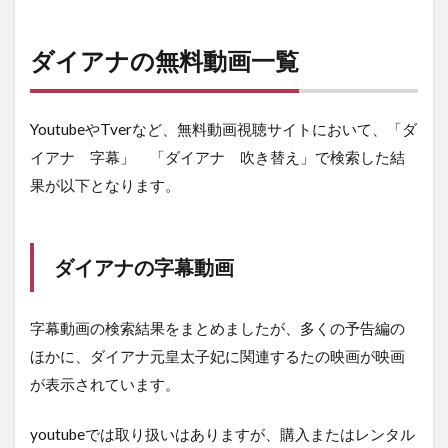
ダイアナの無料動画一覧
YoutubeやTverなど、無料動画視聴サイトにおいて、「ダ
イアナ 字幕」 「ダイアナ 吹き替え」で検索した結
果が以下となります。
ダイアナの字幕動画
字幕動画の検索結果をまとめましたが、多くの予告編の
ほかに、ダイアナ元皇太子妃に関連するたの映画が映画
が表示されています。
youtubeでは取り扱いはありますが、購入またはレンタル