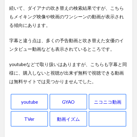
続いて、ダイアナの吹き替えの検索結果ですが、こちら
もメイキング映像や映画のワンシーンの動画が表示され
る傾向にあります。
字幕と違う点は、多くの予告動画と吹き替えた女優のイ
ンタビュー動画なども表示されているところです。
youtubeなどで取り扱いはありますが、こちらも字幕と同
様に、購入しないと視聴が出来ず無料で視聴できる動画
は無料サイトでは見つかりませんでした。
youtube
GYAO
ニコニコ動画
TVer
動画イズム