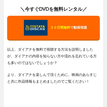
＼今すぐDVDを無料レンタル／
３０日間無料
で動画視聴
以上、ダイアナを無料で視聴する方法を説明しました
が、ダイアナの内容を知らない方や流れを忘れている方
も多いのではないでしょうか？
より、ダイアナを楽しんで頂くために、映画のあらすじ
と共に作品情報もまとめましたのでご覧ください！