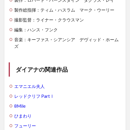
製作総指揮：ティム・ハスラム マーク・ウーリー
撮影監督：ライナー・クラウスマン
編集：ハンス・フンク
音楽：キーファス・シアンシア デヴィッド・ホーム
ズ
ダイアナの関連作品
エマニエル夫人
レッドクリフ PartⅠ
8Mile
ひまわり
フューリー