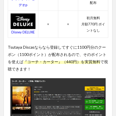
料視
配布
デオp
聴す
る方
法ま
初月無料
とめ
×
×
月額770円 ポイ
ントなし
Disney DELUXE
Tsutaya Discasならなら登録してすぐに1100円分のクー
ポン（1100ポイント）が配布されるので、そのポイント
を使えば
『コーチ・カーター』（440円）を実質無料
で視
聴できます！