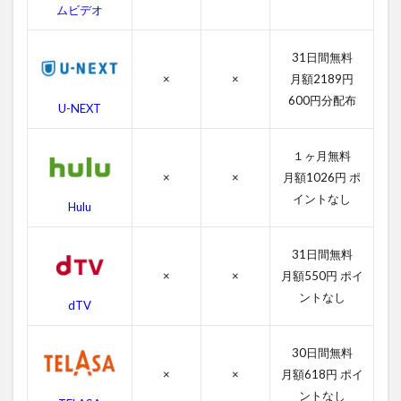
の作
ムビデオ
品情
報
31日間無料
4.1
×
×
月額2189円
コー
600円分配布
チ・
U-NEXT
カー
ター
の感
１ヶ月無料
想
×
×
月額1026円 ポ
イントなし
4.2
Hulu
コー
チ・
31日間無料
カー
ター
×
×
月額550円 ポイ
のキ
ントなし
dTV
ャス
ト・
吹き
30日間無料
替え
声優
×
×
月額618円 ポイ
ントなし