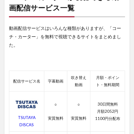
が視
画配信サービス一覧
聴で
きる
動画
動画配信サービスはいろんな種類がありますが、「コー
配信
サー
チ・カーター」を無料で視聴できるサイトをまとめまし
ビス
た。
一覧
2
コー
チ・
カー
吹き替え
月額・ポイン
ター
配信サービス名
字幕動画
の無
動画
ト・無料期間
料動
画一
覧
30日間無料
○
○
2.1
月額2052円
TSUTAYA
コー
実質無料
実質無料
1100円分配布
チ・
DISCAS
カー