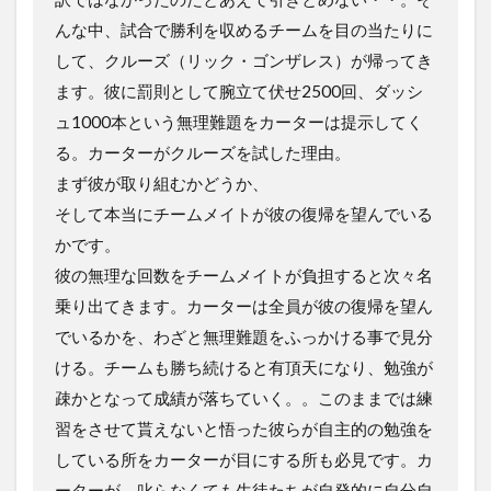
んな中、試合で勝利を収めるチームを目の当たりに
して、クルーズ（リック・ゴンザレス）が帰ってき
ます。彼に罰則として腕立て伏せ2500回、ダッシ
ュ1000本という無理難題をカーターは提示してく
る。カーターがクルーズを試した理由。
まず彼が取り組むかどうか、
そして本当にチームメイトが彼の復帰を望んでいる
かです。
彼の無理な回数をチームメイトが負担すると次々名
乗り出てきます。カーターは全員が彼の復帰を望ん
でいるかを、わざと無理難題をふっかける事で見分
ける。チームも勝ち続けると有頂天になり、勉強が
疎かとなって成績が落ちていく。。このままでは練
習をさせて貰えないと悟った彼らが自主的の勉強を
している所をカーターが目にする所も必見です。カ
ーターが、叱らなくても生徒たちが自発的に自分自