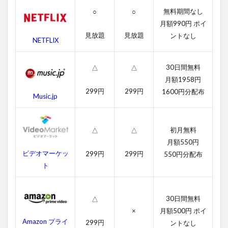
ター
の字
無料期間なし
○
○
幕動
月額990円 ポイ
画
見放題
見放題
ントなし
NETFLIX
2.2
吹き
30日間無料
替え
△
△
動画
月額1958円
299円
299円
1600円分配布
3
Music.jp
コー
チ・
カー
初月無料
△
△
ター
月額550円
のあ
ビデオマーケッ
らす
299円
299円
550円分配布
じ
ト
4
コー
30日間無料
△
チ・
カー
×
月額500円 ポイ
ター
Amazon プライ
299円
ントなし