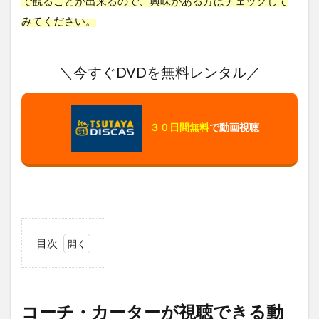
で観ることが出来るので、興味がある方はチェックして
みてください。
＼今すぐDVDを無料レンタル／
３０日間無料
で動画視聴
目次
1
コー
チ・
カー
コーチ・カーターが視聴できる動
ター