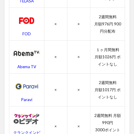
TELASA
4.3
コー
チ・
2週間無料
カー
×
×
月額976円 900
ター
のス
円分配布
FOD
タッ
フ
１ヶ月間無料
4.4
×
×
月額1026円 ポ
コー
チ・
イントなし
Abema TV
カー
ター
の関
2週間無料
連作
×
×
月額1017円 ポ
品
イントなし
Paravi
5
コー
チ・
2週間無料 月額
カー
990円
ター
×
×
3000ポイント
を無
クランクインビ